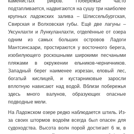
каменистых рифов. Побережье часто
подтапливается, надвигаются на сушу три наиболее
крупных ладожских залива – Шлиссельбургская,
Свирская и Волховская губы. Ещё две лагуны –
Уксунлахти и Лункуланлахти, отделённые от озера
одним из самых больших островов Ладоги
Мантсинсаари, простираются у восточного берега,
изобилующего роскошными широкими песчаными
пляжами в окружении ельников-черничников.
Западный берег наименее изрезан, еловый лес,
богатый кислицей, и кустарниковые заросли
вплотную нависают над водой. Вблизи побережья
здесь много валунов, образующих опасные
подводные мели.
На Ладожском озере редко наблюдается штиль. Из-
за своих штормов водоём всегда был опасен для
судоходства. Высота волн порой достигает 6 м, в