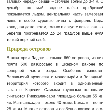
заливах нередки сейши – стоячие волны до 3-4 м. С
декабря по май водное плёсо прибрежий
покрывается льдом, центральная часть замерзает
лишь в особо суровые зимы с февраля. Вода
холодная даже летом, только в августе возле южных
берегов прогревается до 24 градусов выше нуля
тонкий верхний слой.
Природа островов
В акватории Ладоги – свыше 660 островов, из них
почти 500 разбросано в шхерном районе по
северной части озера. Особенно известен
Валаамский архипелаг с монастырём и Западный,
территория которого входит в одноимённый
заказник Карелии. Самыми крупными островами
считаются Риеккалансари площадью больше 55 кв.
км, Мантсинсаари – около 40 кв.км, Валаам – почти
28 кв.км. Многие острова и особенно южное и юго-