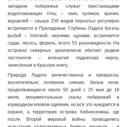
западное побережье служат пристанищами
водоплавающих птиц – чаек, куликов, крачек,
журавлей – свыше 250 видов пернатых регулярно
встречается в Приладожье. Глубины Ладоги богаты
рыбой – плотвой, окунями, щуками, встречается
судак, лосось, форель, всего 53 разновидности. На
островах северных архипелагов обитает редкое
ластоногое – кольчатая ладожская нерпа,
занесённая в Красную книгу.
Природа Ладоги величественна и прекрасна,
восхитительно полярное сияние, белые ночи,
продолжающиеся около 50 дней с 25 мая до 16
июля, монументальные скалы побережий в
изумрудном еловом одеянии, но всё это нуждается в
охране, а территория острова Хейнясенмаа, где
после Второй мировой войны проводились
испытания радиоактивных боевых веществ, - в