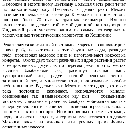
Камбодже и экзотичному Вьетнаму. Большая часть реки течёт
по живописному югу Вьетнама, а дельта реки Меконг
начинается недалеко от столицы Камбоджи и занимает она
площадь более 70 тыс. квадратных километров. Именно
путешествие по дельте этой самой длинной на полуострове
Индокитай реки является одним из самых популярных и
раскрученных туристических маршрутов из Хошимина.
Река является кормилицей вьетнамцев: здесь выращивают рис,
ловят рыбу, на островах растят фруктовые сады, разводят
пчёл, производят медовое вино и изготавливают кокосовые
конфеты. Около двух тысяч различных видов растений растёт
в непроходимых джунглях по берегам реки, в этих местах
высится бамбуковый лес, раскинул зелёные лапы
кустарниковый лес, радует сочной зеленью листьев
затопленный лес, а множество птиц пронизывают голубое
небо в вышине. В дельте реки Меконг вместо дорог, которые
река постоянно размывает, используются каналы,
соединённые так называемыми кау кхи – «обезьяньими
мостами». Сделанные ранее из бамбука «обезьяньи мосты»
теперь укреплены и расширены, позволяя пересекать каналы
по ним на автотранспорте. Но в основном по реке вьетнамцы
передвигаются на лодках, и туристы путешествуют по дельте
Меконга также на джонках или речных трамвайчиках,
оснащённых навесом.