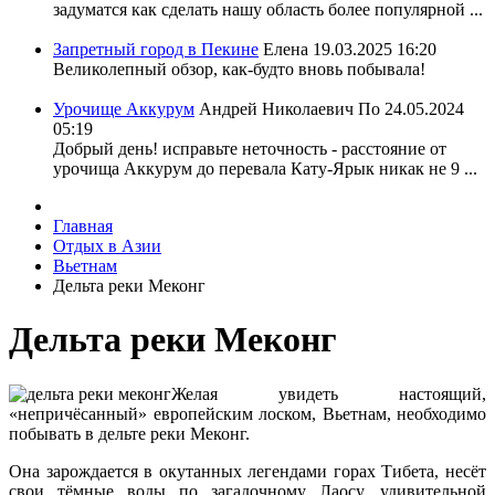
задуматся как сделать нашу область более популярной ...
Запретный город в Пекине
Елена
19.03.2025 16:20
Великолепный обзор, как-будто вновь побывала!
Урочище Аккурум
Андрей Николаевич По
24.05.2024
05:19
Добрый день! исправьте неточность - расстояние от
урочища Аккурум до перевала Кату-Ярык никак не 9 ...
Главная
Отдых в Азии
Вьетнам
Дельта реки Меконг
Дельта реки Меконг
Желая увидеть настоящий,
«непричёсанный» европейским лоском, Вьетнам, необходимо
побывать в дельте реки Меконг.
Она зарождается в окутанных легендами горах Тибета, несёт
свои тёмные воды по загадочному Лаосу, удивительной