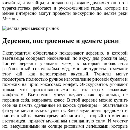
китайцы, и малайцы, и поляки и граждане других стран, но в
турагентствах работают и русскоязычные гиды, которые не
менее интересно могут провести экскурсию по дельте реки
Меконг.
Деревни, построенные в дельте реки
Экскурсантам обязательно показывают деревню, в которой
вьетнамцы собирают необычный по вкусу для россиян мёд.
Гостей деревни угощают чаем, в который добавляется
разбавленный соком лайма мёд, многие туристы отмечают
этот чай, как неповторимо вкусный. Туристы могут
посмотреть полностью ручное изготовление рисовой бумаги и
похожих на ирис кокосовых конфет. Экскурсантов угощают
только что приготовленными на их глазах сладкими
конфеткам. Вьетнамцы могут научить как правильно, не
поранив себя, вскрывать кокос. В этой деревне можно купить
себе на память сделанные из кокоса сувениры – обаятельные
фигурки мистических существ. Здесь мужчинам предложат и
настоянный на змеях гремучий напиток, который по мнению
вьетнамцев, придаёт мужчинам невиданную силу. И угостят
их, высушенными на солнце рисовыми лепёшками, которые