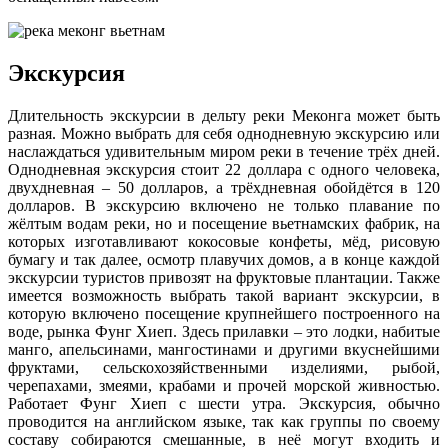
Экскурсия
Длительность экскурсии в дельту реки Меконга может быть
разная. Можно выбрать для себя однодневную экскурсию или
наслаждаться удивительным миром реки в течение трёх дней.
Однодневная экскурсия стоит 22 доллара с одного человека,
двухдневная – 50 долларов, а трёхдневная обойдётся в 120
долларов. В экскурсию включено не только плавание по
жёлтым водам реки, но и посещение вьетнамских фабрик, на
которых изготавливают кокосовые конфеты, мёд, рисовую
бумагу и так далее, осмотр плавучих домов, а в конце каждой
экскурсии туристов привозят на фруктовые плантации. Также
имеется возможность выбрать такой вариант экскурсии, в
которую включено посещение крупнейшего построенного на
воде, рынка Фунг Хиеп. Здесь прилавки – это лодки, набитые
манго, апельсинами, мангостинами и другими вкуснейшими
фруктами, сельскохозяйственными изделиями, рыбой,
черепахами, змеями, крабами и прочей морской живностью.
Работает Фунг Хиеп с шести утра. Экскурсия, обычно
проводится на английском языке, так как группы по своему
составу собираются смешанные, в неё могут входить и