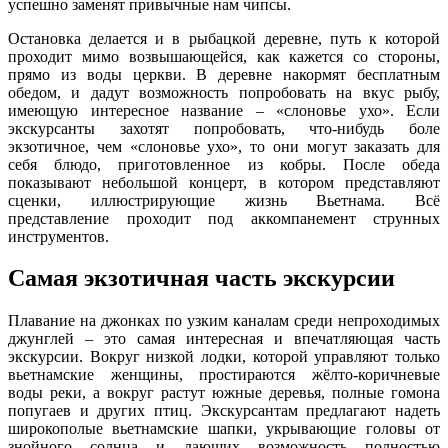
успешно заменят привычные нам чипсы.
Остановка делается и в рыбацкой деревне, путь к которой
проходит мимо возвышающейся, как кажется со стороны,
прямо из воды церкви. В деревне накормят бесплатным
обедом, и дадут возможность попробовать на вкус рыбу,
имеющую интересное название – «слоновье ухо». Если
экскурсанты захотят попробовать, что-нибудь боле
экзотичное, чем «слоновье ухо», то они могут заказать для
себя блюдо, приготовленное из кобры. После обеда
показывают небольшой концерт, в котором представляют
сценки, иллюстрирующие жизнь Вьетнама. Всё
представление проходит под аккомпанемент струнных
инструментов.
Самая экзотичная часть экскурсии
Плавание на джонках по узким каналам среди непроходимых
джунглей – это самая интересная и впечатляющая часть
экскурсии. Вокруг низкой лодки, которой управляют только
вьетнамские женщины, простираются жёлто-коричневые
воды реки, а вокруг растут южные деревья, полные гомона
попугаев и других птиц. Экскурсантам предлагают надеть
широкополые вьетнамские шапки, укрывающие головы от
знойного солнца и дающих возможность полностью