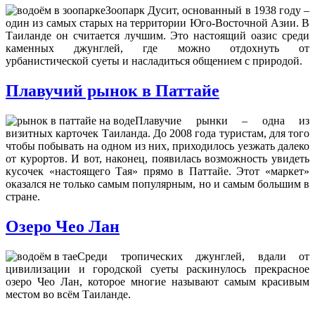
Зоопарк Дусит, основанный в 1938 году –
один из самых старых на территории Юго-Восточной Азии. В
Таиланде он считается лучшим. Это настоящий оазис среди
каменных джунглей, где можно отдохнуть от
урбанистической суеты и насладиться общением с природой.
Плавучий рынок в Паттайе
Плавучие рынки – одна из
визитных карточек Таиланда. До 2008 года туристам, для того
чтобы побывать на одном из них, приходилось уезжать далеко
от курортов. И вот, наконец, появилась возможность увидеть
кусочек «настоящего Тая» прямо в Паттайе. Этот «маркет»
оказался не только самым популярным, но и самым большим в
стране.
Озеро Чео Лан
Среди тропических джунглей, вдали от
цивилизации и городской суеты раскинулось прекрасное
озеро Чео Лан, которое многие называют самым красивым
местом во всём Таиланде.