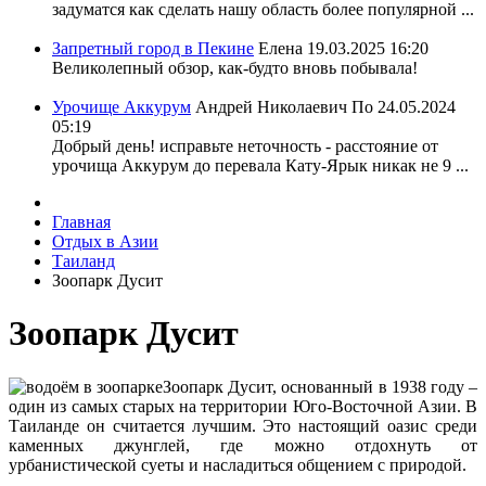
задуматся как сделать нашу область более популярной ...
Запретный город в Пекине
Елена
19.03.2025 16:20
Великолепный обзор, как-будто вновь побывала!
Урочище Аккурум
Андрей Николаевич По
24.05.2024
05:19
Добрый день! исправьте неточность - расстояние от
урочища Аккурум до перевала Кату-Ярык никак не 9 ...
Главная
Отдых в Азии
Таиланд
Зоопарк Дусит
Зоопарк Дусит
Зоопарк Дусит, основанный в 1938 году –
один из самых старых на территории Юго-Восточной Азии. В
Таиланде он считается лучшим. Это настоящий оазис среди
каменных джунглей, где можно отдохнуть от
урбанистической суеты и насладиться общением с природой.