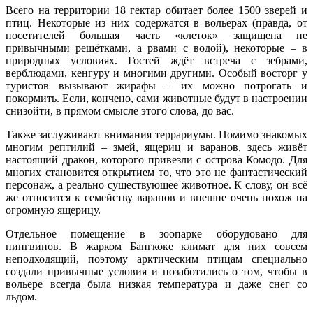
Всего на территории 18 гектар обитает более 1500 зверей и
птиц. Некоторые из них содержатся в вольерах (правда, от
посетителей большая часть «клеток» защищена не
привычными решётками, а рвами с водой), некоторые – в
природных условиях. Гостей ждёт встреча с зебрами,
верблюдами, кенгуру и многими другими. Особый восторг у
туристов вызывают жирафы – их можно потрогать и
покормить. Если, кончено, сами животные будут в настроении
снизойти, в прямом смысле этого слова, до вас.
Также заслуживают внимания террариумы. Помимо знакомых
многим рептилий – змей, ящериц и варанов, здесь живёт
настоящий дракон, которого привезли с острова Комодо. Для
многих становится открытием то, что это не фантастический
персонаж, а реально существующее животное. К слову, он всё
же относится к семейству варанов и внешне очень похож на
огромную ящерицу.
Отдельное помещение в зоопарке оборудовано для
пингвинов. В жарком Бангкоке климат для них совсем
неподходящий, поэтому арктическим птицам специально
создали привычные условия и позаботились о том, чтобы в
вольере всегда была низкая температура и даже снег со
льдом.