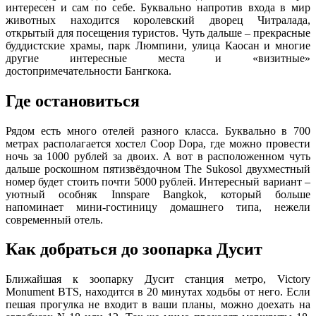
интересен и сам по себе. Буквально напротив входа в мир
животных находится королевский дворец Читралада,
открытый для посещения туристов. Чуть дальше – прекрасные
буддистские храмы, парк Люмпини, улица Каосан и многие
другие интересные места и «визитные»
достопримечательности Бангкока.
Где остановиться
Рядом есть много отелей разного класса. Буквально в 700
метрах располагается хостел Coop Dopa, где можно провести
ночь за 1000 рублей за двоих. А вот в расположенном чуть
дальше роскошном пятизвёздочном The Sukosol двухместный
номер будет стоить почти 5000 рублей. Интересный вариант –
уютный особняк Innspare Bangkok, который больше
напоминает мини-гостиницу домашнего типа, нежели
современный отель.
Как добраться до зоопарка Дусит
Ближайшая к зоопарку Дусит станция метро, Victory
Monument BTS, находится в 20 минутах ходьбы от него. Если
пешая прогулка не входит в ваши планы, можно доехать на