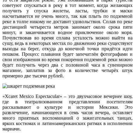
советуют спускаться в реку в тот момент, когда желающих
получить у спуска жилеты, ласты, трубки и маски
насчитывается не очень много, так как плыть по подземной
реке в толпе никому не доставит удовольствия. Сплав по реке
дистанцией четыреста метров занимает около срока пяти
минут, и заканчивается водное приключение около моря.
Почувствовав во время сплава усталость можно выйти на
сушу, ведь в некоторых местах по движению реки существуют
выходы на берег, откуда до конечной точки придётся идти
пешком. Процесс плавания будет запечатлён фотографами и
свои изображения во время покорения подземной реки можно
будет получить через два с половиной часа в сувенирном
магазине, заплатив за фото в количестве четырёх штук
примерно две тысячи рублей.
«Xcaret Mexico Espectacular» – это двухчасовое вечернее шоу,
где в театрализованном представлении посетителям
рассказывают о культуре и истории Мексики. Это
развлечение, начинающееся в семь часов вечера, оставляет
много приятных воспоминаний о зажигательных танцах,
ярких костюмах и латиноамериканских ритмах в исполнении
мариачи.