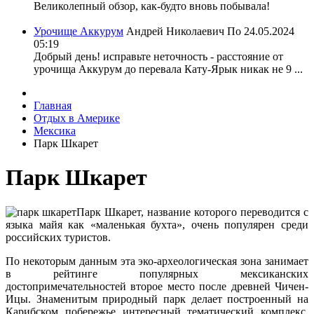
Великолепный обзор, как-будто вновь побывала!
Урочище Аккурум
Андрей Николаевич По
24.05.2024
05:19
Добрый день! исправьте неточность - расстояние от
урочища Аккурум до перевала Кату-Ярык никак не 9 ...
Главная
Отдых в Америке
Мексика
Парк Шкарет
Парк Шкарет
Парк Шкарет, название которого переводится с
языка майя как «маленькая бухта», очень популярен среди
российских туристов.
По некоторым данным эта эко-археологическая зона занимает
в рейтинге популярных мексиканских
достопримечательностей второе место после древней Чичен-
Ицы. Знаменитым природный парк делает построенный на
Карибском побережье интересный тематический комплекс,