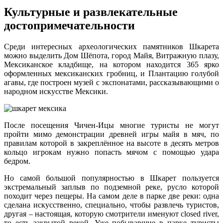
Культурные и развлекательные
достопримечательности
Среди интересных археологических памятников Шкарета
можно выделить Дом Шёпота, город Майя, Витражную плазу,
Мексиканское кладбище, на котором находится 365 ярко
оформленных мексиканских гробниц, и Плантацию голубой
агавы, где построен музей с экспонатами, рассказывающими о
народном искусстве Мексики.
После посещения Чичен-Ицы многие туристы не могут
пройти мимо демонстрации древней игры майя в мяч, по
правилам которой в закреплённое на высоте в десять метров
кольцо игрокам нужно попасть мячом с помощью удара
бедром.
Но самой большой популярностью в Шкарет пользуется
экстремальный заплыв по подземной реке, русло которой
походит через пещеры. На самом деле в парке две реки: одна
сделана искусственно, специально, чтобы развлечь туристов,
другая – настоящая, которую смотрители именуют closed river,
то есть закрытой рекой. Уже побывавшие в парке туристы