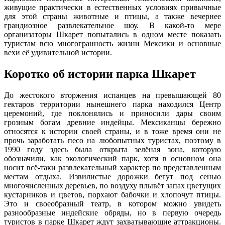
живущие практически в естественных условиях привычные
для этой страны животные и птицы, а также вечернее
грандиозное развлекательное шоу. В какой-то мере
организаторы Шкарет попытались в одном месте показать
туристам всю многогранность жизни Мексики и основные
вехи её удивительной истории.
Коротко об истории парка Шкарет
До жестокого вторжения испанцев на превышающей 80
гектаров территории нынешнего парка находился Центр
церемоний, где поклонялись и приносили дары своим
грозным богам древние индейцы. Мексиканцы бережно
относятся к истории своей страны, и в тоже время они не
прочь заработать песо на любопытных туристах, поэтому в
1990 году здесь была открыта зелёная зона, которую
обозначили, как экологический парк, хотя в основном она
носит всё-таки развлекательный характер по представленным
местам отдыха. Извилистые дорожки бегут под сенью
многочисленных деревьев, по воздуху плывёт запах цветущих
кустарников и цветов, порхают бабочки и хлопочут птицы.
Это и своеобразный театр, в котором можно увидеть
разнообразные индейские обряды, но в первую очередь
туристов в парке Шкарет ждут захватывающие аттракционы.