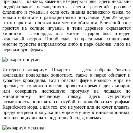
преграды – канавы, каменные барьеры и рвы. Здесь невольно
подчёркивают насыщенность зелени растений розовые
фламинго и туканы, а если есть знания испанского языка, то
можно поболтать с разноцветными попугаями. Для 29 видов
птиц парк стал постоянным местом обитания. В зелёной зоне
греются на солнце игуаны, в тени деревьев скрываются
хищники – леопарды, для жизни ягуаров был отведён
отдельный остров. Понаблюдав за красивыми хищниками
многие туристы направляются либо в парк бабочек, либо на
черепаховую ферму.
Интересен аквариум Шкарета – здесь собрана богатая
коллекция подводных животных, также в парке обитают и
зубастые крокодилы. Если опасная фауна водного мира не
прельщает, то можно весело провести время в дельфинарии
или совершить неспешную прогулку на лошадях по
живописному песчаному пляжу. Здесь существует
возможность понырять со скубой и полюбоваться рифами
Карибского моря, а для тех, кто не умеет или не хочет плавать,
предусмотрена прогулка по морскому дну в инновационных,
позволяющих дышать под толщей воды, шлемах.