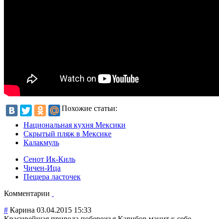
Похожие статьи:
Национальная кухня Мексики
Скрытый пляж в Мексике
Калакмуль
Сенот Ик-Киль
Чичен-Ица
Пещера ласточек
Комментарии
#
Карина
03.04.2015 15:33
Красивейшая природа побережья Карибов манит к себе.