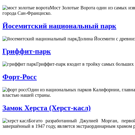
Мост Золотые Ворота один из самых изв
города Сан-Франциско.
Йосемитский национальный парк
Долина Йосемити с древних
Гриффит-парк
Гриффит-парк входит в тройку самых больших
Форт-Росс
Один из национальных парков Калифорнии, главная 
властью нашей страны.
Замок Херста (Херст-касл)
Богато разработанный Джулией Морган, перво
завершённый в 1947 году, является экстраординарным храмом р