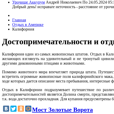
Урочище Аккурум
Андрей Николаевич По
24.05.2024 05:
Добрый день! исправьте неточность - расстояние от уроч
Главная
Отдых в Америке
Калифорния
Достопримечательности и от
Калифорния один из самых живописных штатов. Отдых в Калиф
желающих взглянуть на удивительный и не тронутый цивили
другими диковинными птицами и животными.
Помимо животного мира впечатляет природа штата. Путешест
встретить огромные живописные поля калифорнийского мака
ходе которых дается описание места пребывания, интересные 
Отдых в Калифорнии подразумевает путешествие по различ
достопримечательностей является Долина смерти, представляю
т.к. вода достаточно прохладная. Для купания предусмотрены 
Мост Золотые Ворота