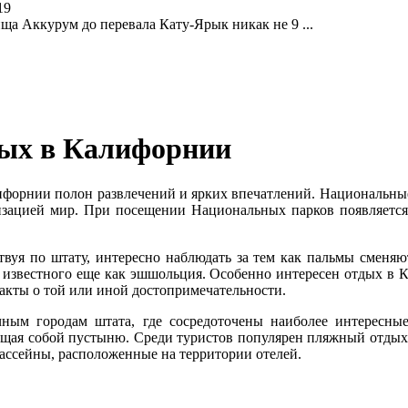
19
ища Аккурум до перевала Кату-Ярык никак не 9 ...
дых в Калифорнии
орнии полон развлечений и ярких впечатлений. Национальные п
зацией мир. При посещении Национальных парков появляется 
вуя по штату, интересно наблюдать за тем как пальмы сменя
, известного еще как эшшольция. Особенно интересен отдых в
факты о той или иной достопримечательности.
ным городам штата, где сосредоточены наиболее интересные
щая собой пустыню. Среди туристов популярен пляжный отдых. 
бассейны, расположенные на территории отелей.