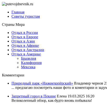
Главная
Советы туристам
Страны Мира
Отдых в России
Отдых в Европе
Отдых в Азии
Отдых в Африке
Отдых в Австралии
Отдых в Америке
Бразилия
Калифорния
Мексика
Комментарии
Природный парк «Нижнехопёрский»
Владимир чернов
2
... предлагаю посмотреть наши фото и коментарии и задум
Запретный город в Пекине
Елена
19.03.2025 16:20
Великолепный обзор, как-будто вновь побывала!