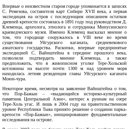
Впервые о неизвестном старом городе упоминается в записях
С. Ремезова, составителя карт Сибири XVII века, а первая
экспедиция на остров с последующим описанием остатков
древней крепости состоялась в 1891 году под руководством Д.
Клеменца, археолога, этнолога и сотрудника Минусинского
краеведческого музея. Именно Клеменц высказал мнение о
том, что городище сооружалось в VIII веке во время
существования Уйгурского каганата, средневекового
азиатского государства. Раскопки, впервые предпринятые
экспедицией С. Вайнштейна в середине прошлого века,
позволили подтвердить мнение Клеменца, а также
предположить, что в живописном уголке Тере-Хольской
котловины на высоте почти 1300 м над уровнем моря
находилась летняя резиденция главы Уйгурского каганата
Моюн-чура.
Некоторое время, несмотря на заявление Вайнштейна о том,
что Пор-Бажын – «выдающийся историко-культурный
памятник Центральной Азии», интерес к руинам на озере
Тере-Холь угас. И лишь в 2004 году на правительственном
уровне Республики Тыва принято решение о создании парка-
крепости «Пор-Бажын», инициировавшее фундаментальные
исследования на острове.