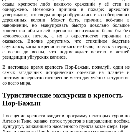
осады крепости либо каких-то сражений у её стен не
обнаружено. Возможно причина в пожаре: археологи
утверждают, что своды дворца обрушились из-за обгоревших
деревянных колонн. Может быть, причина всё-таки в
наводнении, но эвакуировать быстро довольно большое
количество обитателей крепости невозможно было бы без
человеческих потерь, а их в окрестностях городища не
оказалось. Вполне допустимо, что стихийное бедствие
случилось, когда в крепости никого не было, то есть в период
с осени до весны, что подтверждает версию о летней
резиденции уйгурских каганов.
В настоящее время крепость Пор-Бажын, пожалуй, один из
самых загадочных исторических объектов на планете и
поэтому невероятно интересное место для учёных и туристов
со всего мира.
Туристические экскурсии в крепость
Пор-Бажын
Посещение крепости входит в программу некоторых туров по
Алтаю и Тыве, однако, поток туристов в направлении посёлка
Кунгуртуг, ближайшего населённого пункта возле озера Тере-
Холь и крепости Пор-Бажын, по-прежнему малочисленный.