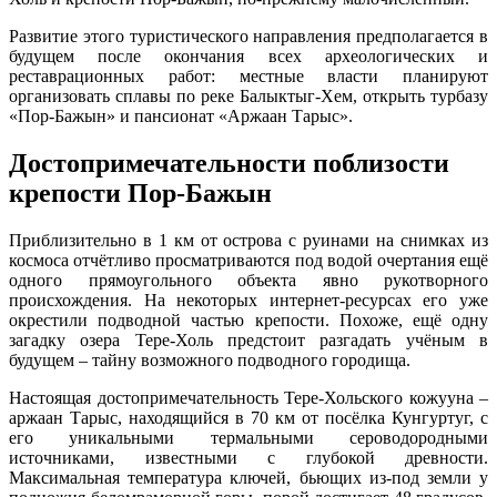
Развитие этого туристического направления предполагается в
будущем после окончания всех археологических и
реставрационных работ: местные власти планируют
организовать сплавы по реке Балыктыг-Хем, открыть турбазу
«Пор-Бажын» и пансионат «Аржаан Тарыс».
Достопримечательности поблизости
крепости Пор-Бажын
Приблизительно в 1 км от острова с руинами на снимках из
космоса отчётливо просматриваются под водой очертания ещё
одного прямоугольного объекта явно рукотворного
происхождения. На некоторых интернет-ресурсах его уже
окрестили подводной частью крепости. Похоже, ещё одну
загадку озера Тере-Холь предстоит разгадать учёным в
будущем – тайну возможного подводного городища.
Настоящая достопримечательность Тере-Хольского кожууна –
аржаан Тарыс, находящийся в 70 км от посёлка Кунгуртуг, с
его уникальными термальными сероводородными
источниками, известными с глубокой древности.
Максимальная температура ключей, бьющих из-под земли у