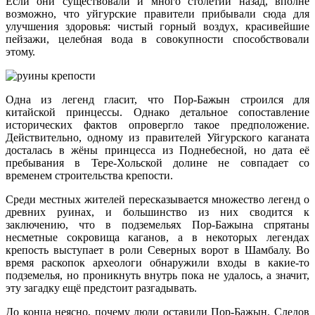
Если они существовали и много столетий назад, вполне
возможно, что уйгурские правители прибывали сюда для
улучшения здоровья: чистый горный воздух, красивейшие
пейзажи, целебная вода в совокупности способствовали
этому.
Одна из легенд гласит, что Пор-Бажын строился для
китайской принцессы. Однако детальное сопоставление
исторических фактов опровергло такое предположение.
Действительно, одному из правителей Уйгурского каганата
досталась в жёны принцесса из Поднебесной, но дата её
пребывания в Тере-Хольской долине не совпадает со
временем строительства крепости.
Среди местных жителей пересказывается множество легенд о
древних руинах, и большинство из них сводится к
заключению, что в подземельях Пор-Бажына спрятаны
несметные сокровища каганов, а в некоторых легендах
крепость выступает в роли Северных ворот в Шамбалу. Во
время раскопок археологи обнаружили входы в какие-то
подземелья, но проникнуть внутрь пока не удалось, а значит,
эту загадку ещё предстоит разгадывать.
До конца неясно, почему люди оставили Пор-Бажын. Следов