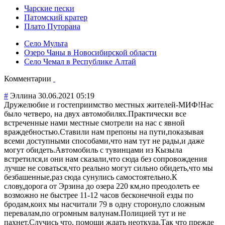
Чарские пески
Патомский кратер
Плато Путорана
Село Мульта
Озеро Чаны в Новосибирской области
Село Чемал в Республике Алтай
Комментарии
#
Эллина
30.06.2021 05:19
Дружелюбие и гостеприимство местных жителей-МИФ!Нас
было четверо, на двух автомобилях.Пра
ктически все
встреченные нами местные смотрели на нас с явной
враждебностью.С
тавили нам препоны на пути,показывая
всеми доступными способами,что нам тут не рады,и даже
могут обидеть.Автомоб
иль с тувинцами из Кызыла
встретился,и они нам сказали,что сюда без сопровождения
лучше не соваться,что реально могут сильно обидеть,что мы
безбашенные,раз сюда сунулись самостоятельно.
К
слову,дорога от Эрзина до озера 220 км,но преодолеть ее
возможно не быстрее 11-12 часов бесконечной езды по
бродам,коих мы насчитали 79 в одну сторону,по сложным
перевалам,по огромным валунам.Полицие
й тут и не
пахнет.Случись что, помощи ждать неоткуда.Так что прежде