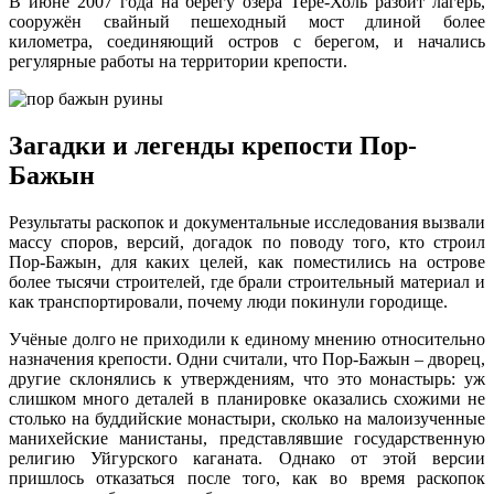
В июне 2007 года на берегу озера Тере-Холь разбит лагерь,
сооружён свайный пешеходный мост длиной более
километра, соединяющий остров с берегом, и начались
регулярные работы на территории крепости.
Загадки и легенды крепости Пор-
Бажын
Результаты раскопок и документальные исследования вызвали
массу споров, версий, догадок по поводу того, кто строил
Пор-Бажын, для каких целей, как поместились на острове
более тысячи строителей, где брали строительный материал и
как транспортировали, почему люди покинули городище.
Учёные долго не приходили к единому мнению относительно
назначения крепости. Одни считали, что Пор-Бажын – дворец,
другие склонялись к утверждениям, что это монастырь: уж
слишком много деталей в планировке оказались схожими не
столько на буддийские монастыри, сколько на малоизученные
манихейские манистаны, представлявшие государственную
религию Уйгурского каганата. Однако от этой версии
пришлось отказаться после того, как во время раскопок