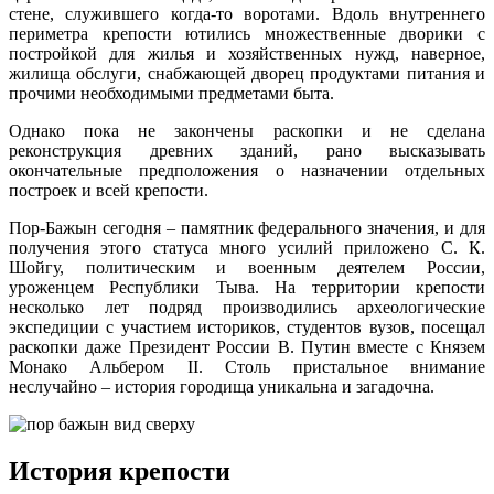
стене, служившего когда-то воротами. Вдоль внутреннего
периметра крепости ютились множественные дворики с
постройкой для жилья и хозяйственных нужд, наверное,
жилища обслуги, снабжающей дворец продуктами питания и
прочими необходимыми предметами быта.
Однако пока не закончены раскопки и не сделана
реконструкция древних зданий, рано высказывать
окончательные предположения о назначении отдельных
построек и всей крепости.
Пор-Бажын сегодня – памятник федерального значения, и для
получения этого статуса много усилий приложено С. К.
Шойгу, политическим и военным деятелем России,
уроженцем Республики Тыва. На территории крепости
несколько лет подряд производились археологические
экспедиции с участием историков, студентов вузов, посещал
раскопки даже Президент России В. Путин вместе с Князем
Монако Альбером II. Столь пристальное внимание
неслучайно – история городища уникальна и загадочна.
История крепости