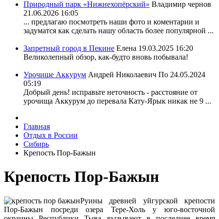
Природный парк «Нижнехопёрский»
Владимир чернов
21.06.2026 16:05
... предлагаю посмотреть наши фото и коментарии и
задуматся как сделать нашу область более популярной ...
Запретный город в Пекине
Елена
19.03.2025 16:20
Великолепный обзор, как-будто вновь побывала!
Урочище Аккурум
Андрей Николаевич По
24.05.2024
05:19
Добрый день! исправьте неточность - расстояние от
урочища Аккурум до перевала Кату-Ярык никак не 9 ...
Главная
Отдых в России
Сибирь
Крепость Пор-Бажын
Крепость Пор-Бажын
Руины древней уйгурской крепости
Пор-Бажын посреди озера Тере-Холь у юго-восточной
окраины Республики Тыва вызывают в последнее время