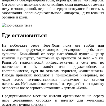
подножия беломраморной горы, порой достигает 48 градусов.
Сегодня они используются стихийно: сюда приезжают лечить
недуги эндокринной, нервной и сердечнососудистой системы,
заболевания опорно-двигательного аппарата, дыхательных
органов и кожи.
Где остановиться
На побережье озера Тере-Холь пока нет турбаз или
кемпингов, предусматривающих регулярное пребывание
туристов. Ближайший от озера населённый пункт – центр
кожууна Кунгуртуг, расстояние до крепости от него – 9 км.
Развитой туристической инфраструктуры в селе нет, но
население в нём живёт очень дружелюбное, а
гостеприимство, судя по отзывам туристов, «зашкаливает».
Иногда приезжих поселяют в пришкольном интернате, но
чаще всего путешественники приезжают со своими
палатками. Небольшой палаточный лагерь разбит неподалёку
от посёлка возле серного источника - аржаан «Бояй».
Предприимчивые местные жители организовали на берегу
пару деревянных сторожек и палатку для желающих
осмотреть руины крепости.