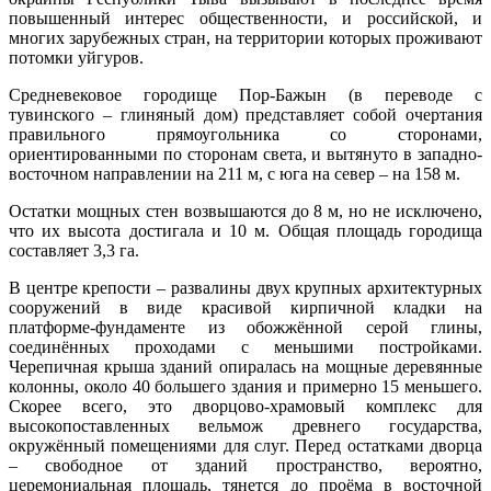
повышенный интерес общественности, и российской, и
многих зарубежных стран, на территории которых проживают
потомки уйгуров.
Средневековое городище Пор-Бажын (в переводе с
тувинского – глиняный дом) представляет собой очертания
правильного прямоугольника со сторонами,
ориентированными по сторонам света, и вытянуто в западно-
восточном направлении на 211 м, с юга на север – на 158 м.
Остатки мощных стен возвышаются до 8 м, но не исключено,
что их высота достигала и 10 м. Общая площадь городища
составляет 3,3 га.
В центре крепости – развалины двух крупных архитектурных
сооружений в виде красивой кирпичной кладки на
платформе-фундаменте из обожжённой серой глины,
соединённых проходами с меньшими постройками.
Черепичная крыша зданий опиралась на мощные деревянные
колонны, около 40 большего здания и примерно 15 меньшего.
Скорее всего, это дворцово-храмовый комплекс для
высокопоставленных вельмож древнего государства,
окружённый помещениями для слуг. Перед остатками дворца
– свободное от зданий пространство, вероятно,
церемониальная площадь, тянется до проёма в восточной