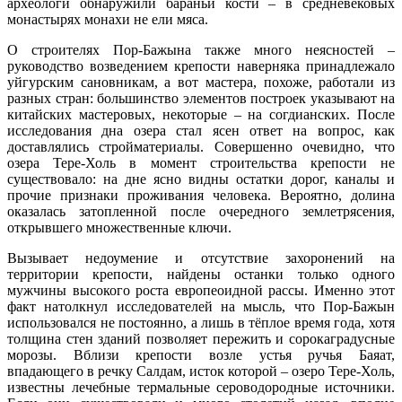
археологи обнаружили бараньи кости – в средневековых
монастырях монахи не ели мяса.
О строителях Пор-Бажына также много неясностей –
руководство возведением крепости наверняка принадлежало
уйгурским сановникам, а вот мастера, похоже, работали из
разных стран: большинство элементов построек указывают на
китайских мастеровых, некоторые – на согдианских. После
исследования дна озера стал ясен ответ на вопрос, как
доставлялись стройматериалы. Совершенно очевидно, что
озера Тере-Холь в момент строительства крепости не
существовало: на дне ясно видны остатки дорог, каналы и
прочие признаки проживания человека. Вероятно, долина
оказалась затопленной после очередного землетрясения,
открывшего множественные ключи.
Вызывает недоумение и отсутствие захоронений на
территории крепости, найдены останки только одного
мужчины высокого роста европеоидной рассы. Именно этот
факт натолкнул исследователей на мысль, что Пор-Бажын
использовался не постоянно, а лишь в тёплое время года, хотя
толщина стен зданий позволяет пережить и сорокаградусные
морозы. Вблизи крепости возле устья ручья Баяат,
впадающего в речку Салдам, исток которой – озеро Тере-Холь,
известны лечебные термальные сероводородные источники.