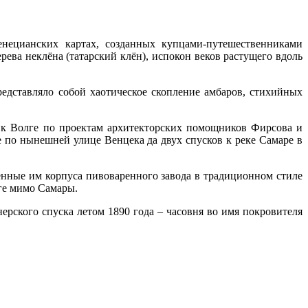
енецианских картах, созданных купцами-путешественниками
рева неклёна (татарский клён), испокон веков растущего вдоль
едставляло собой хаотическое скопление амбаров, стихийных
 к Волге по проектам архитекторских помощников Фирсова и
 по нынешней улице Венцека да двух спусков к реке Самаре в
ённые им корпуса пивоваренного завода в традиционном стиле
ге мимо Самары.
рского спуска летом 1890 года – часовня во имя покровителя