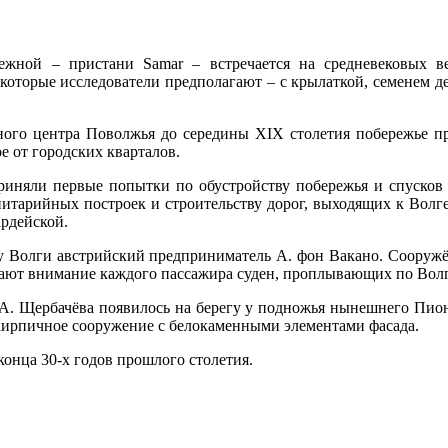
жной – пристани Samar – встречается на средневековых в
екоторые исследователи предполагают – с крылаткой, семенем де
ного центра Поволжья до середины XIX столетия побережье пр
е от городских кварталов.
приняли первые попытки по обустройству побережья и спусков
нитарийных построек и строительству дорог, выходящих к Волге
рдейской.
гу Волги австрийский предприниматель А. фон Вакано. Сооруж
ают внимание каждого пассажира суден, проплывающих по Вол
А. Щербачёва появилось на берегу у подножья нынешнего Пионе
кирпичное сооружение с белокаменными элементами фасада.
конца 30-х годов прошлого столетия.