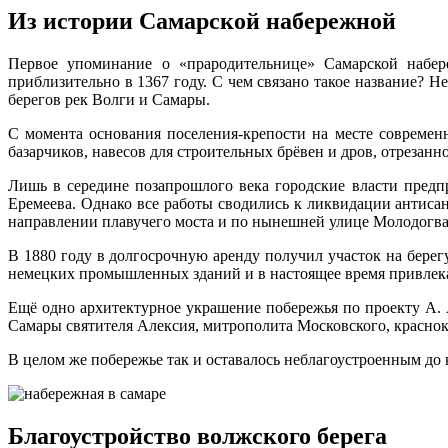
Из истории Самарской набережной
Первое упоминание о «прародительнице» Самарской набере
приблизительно в 1367 году. С чем связано такое название? Н
берегов рек Волги и Самары.
С момента основания поселения-крепости на месте современ
базарчиков, навесов для строительных брёвен и дров, отрезанно
Лишь в середине позапрошлого века городские власти пред
Еремеева. Однако все работы сводились к ликвидации антиса
направлении плавучего моста и по нынешней улице Молодогва
В 1880 году в долгосрочную аренду получил участок на бере
немецких промышленных зданий и в настоящее время привлек
Ещё одно архитектурное украшение побережья по проекту А. 
Самары святителя Алексия, митрополита Московского, красно
В целом же побережье так и оставалось неблагоустроенным до 
Благоустройство волжского берега