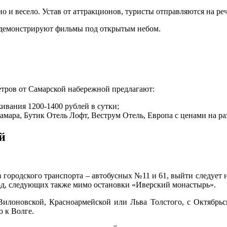
о и весело. Устав от аттракционов, туристы отправляются на р
 демонстрируют фильмы под открытым небом.
етров от Самарской набережной предлагают:
ивания 1200-1400 рублей в сутки;
ара, Бутик Отель Лофт, Веструм Отель, Европа с ценами на разм
й
 городского транспорта – автобусных №11 и 61, выйти следует 
1-д, следующих также мимо остановки «Иверский монастырь».
илоновской, Красноармейской или Льва Толстого, с Октябрьс
о к Волге.