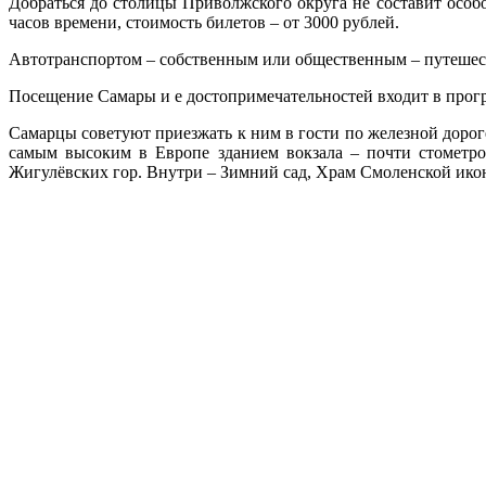
Добраться до столицы Приволжского округа не составит особ
часов времени, стоимость билетов – от 3000 рублей.
Автотранспортом – собственным или общественным – путешеств
Посещение Самары и е достопримечательностей входит в прогр
Самарцы советуют приезжать к ним в гости по железной дороге
самым высоким в Европе зданием вокзала – почти стометро
Жигулёвских гор. Внутри – Зимний сад, Храм Смоленской ико