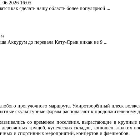
1.06.2026 16:05
атся как сделать нашу область более популярной ...
19
ища Аккурум до перевала Кату-Ярык никак не 9 ...
 любого прогулочного маршрута. Умиротворённый плеск волжск
ытные скульптурные формы располагают к продолжительному дос
 развивались со временем поселения, вырастающие в крупные г
 деревянных трущоб, купеческих складов, конюшен, жалких пос
ничных и спортивных мероприятий, концертов и флешмобов.