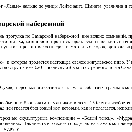
т «Ладьи» дальше до улицы Лейтенанта Шмидта, увеличив и 
марской набережной
 прогулка по Самарской набережной, вне всяких сомнений, пр
го отдыха, хотя просто пройтись вдоль реки и посидеть в тени
пунктов проката велосипедов и моторных лодок, детские иг
», в котором продаётся настоящее свежее жигулёвское пиво. У 
ство струй в нём 620 – по числу отбывших с речного порта Са
 Сухов, персонаж известного фильма о событиях гражданско
еобычным бронзовым памятником в честь 150-летия изобретени
д ней греется бронзовый кот, который, как и полагается, исполн
ересные скульптурные композиции – «Белый танец», «Мудрая
блённых. Такие есть в каждом городе, но на Самарской набер
г к другу.