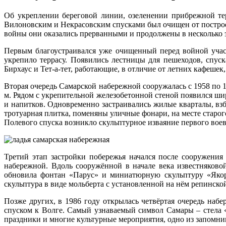
Об укреплении береговой линии, озеленении прибрежной тер
Вилоновским и Некрасовским спусками был очищен от построек
войны они оказались прерванными и продолжены в несколько э
Первым благоустраивался уже очищенный перед войной учас
укрепило террасу. Появились лестницы для пешеходов, спу
Бирхаус и Тет-а-тет, работающие, в отличие от летних кафешек
Вторая очередь Самарской набережной сооружалась с 1958 по 1
м. Рядом с укрепительной железобетонной стеной появился ш
и напитков. Одновременно застраивались жилые кварталы, взб
тротуарная плитка, поменяны уличные фонари, на месте стар
Полевого спуска возникло скульптурное изваяние первого вое
Третий этап застройки побережья начался после сооружения
набережной. Вдоль сооружённой в начале века известняково
обновила фонтан «Парус» и миниатюрную скульптуру «Якорь
скульптура в виде мольберта с установленной на нём репинской
Позже других, в 1986 году открылась четвёртая очередь наб
спуском к Волге. Самый узнаваемый символ Самары – стела «
праздники и многие культурные мероприятия, одно из запомнив