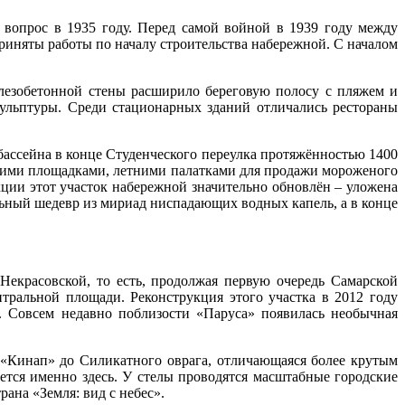
 вопрос в 1935 году. Перед самой войной в 1939 году между
риняты работы по началу строительства набережной. С началом
лезобетонной стены расширило береговую полосу с пляжем и
ульптуры. Среди стационарных зданий отличались рестораны
 бассейна в конце Студенческого переулка протяжённостью 1400
скими площадками, летними палатками для продажи мороженого
кции этот участок набережной значительно обновлён – уложена
ьный шедевр из мириад ниспадающих водных капель, а в конце
Некрасовской, то есть, продолжая первую очередь Самарской
тральной площади. Реконструкция этого участка в 2012 году
. Совсем недавно поблизости «Паруса» появилась необычная
а «Кинап» до Силикатного оврага, отличающаяся более крутым
ется именно здесь. У стелы проводятся масштабные городские
ана «Земля: вид с небес».