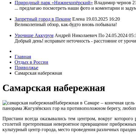
Природный парк «Нижнехопёрский»
Владимир чернов
2
... предлагаю посмотреть наши фото и коментарии и задум
Запретный город в Пекине
Елена
19.03.2025 16:20
Великолепный обзор, как-будто вновь побывала!
Урочище Аккурум
Андрей Николаевич По
24.05.2024 05:
Добрый день! исправьте неточность - расстояние от уроч
Главная
Отдых в России
Приволжье
Самарская набережная
Самарская набережная
Набережная в Самаре – конечная цель
панорама Жигулёвских гор на противоположном берегу, любоп
Пристани всегда оказывались тем центром, вокруг которого
столетий претерпевшая невероятное превращение прибрежных
культурный центр города, место проведения различных празд