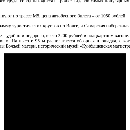
ого труда, город находится в тройке лидеров самых популярных
уют по трассе М5, цена автобусного билета – от 1050 рублей.
амму туристических круизов по Волге, и Самарская набережная 
 – удобно и недорого, всего 2200 рублей в плацкартном вагоне
вым. На высоте 95 м располагается обзорная площадка, с ко
ны Божьей матери, исторический музей «Куйбышевская магистра