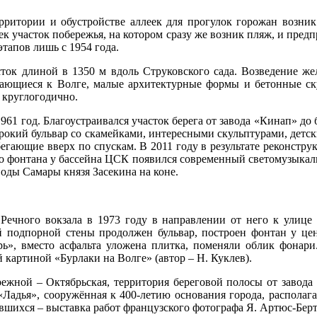
ритории и обустройстве аллеек для прогулок горожан возник
 участок побережья, на котором сразу же возник пляж, и предп
тапов лишь с 1954 года.
ток длиной в 1350 м вдоль Струковского сада. Возведение же
скающиеся к Волге, малые архитектурные формы и бетонные ск
, круглогодично.
961 год. Благоустраивался участок берега от завода «Кинап» до
ирокий бульвар со скамейками, интересными скульптурами, дет
егающие вверх по спускам. В 2011 году в результате реконстру
ого фонтана у бассейна ЦСК появился современный светомузыкал
воды Самары князя Засекина на коне.
 Речного вокзала в 1973 году в направлении от него к улице 
й подпорной стены продолжен бульвар, построен фонтан у цен
», вместо асфальта уложена плитка, поменяли облик фонари
 картиной «Бурлаки на Волге» (автор – Н. Куклев).
ережной – Октябрьская, территория береговой полосы от завод
Ладья», сооружённая к 400-летию основания города, располага
шихся – выставка работ французского фотографа Я. Артюс-Бертр