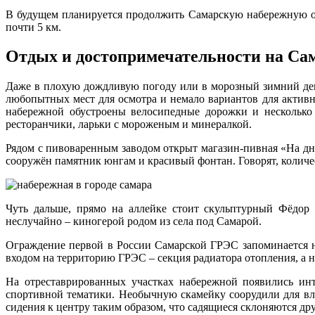
В будущем планируется продолжить Самарскую набережную о
почти 5 км.
Отдых и достопримечательности на Са
Даже в плохую дождливую погоду или в морозный зимний день
любопытных мест для осмотра и немало вариантов для активно
набережной обустроены велосипедные дорожки и несколько 
ресторанчики, ларьки с мороженым и минералкой.
Рядом с пивоваренным заводом открыт магазин-пивная «На дне
сооружён памятник юнгам и красивый фонтан. Говорят, количе
Чуть дальше, прямо на аллейке стоит скульптурный Фёдор
неслучайно – киногерой родом из села под Самарой.
Ограждение первой в России Самарской ГРЭС запоминается н
входом на территорию ГРЭС – секция радиатора отопления, а на
На отреставрированных участках набережной появились инт
спортивной тематики. Необычную скамейку соорудили для влю
сидения к центру таким образом, что садящиеся склоняются дру