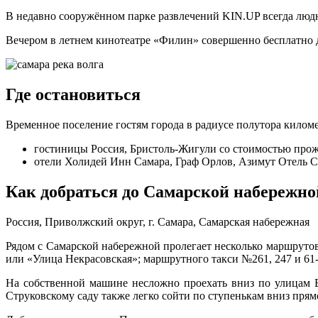
В недавно сооружённом парке развлечений KIN.UP всегда людн
Вечером в летнем кинотеатре «Филин» совершенно бесплатно
Где остановиться
Временное поселение гостям города в радиусе полутора килом
гостиницы Россия, Бристоль-Жигули со стоимостью прож
отели Холидей Инн Самара, Граф Орлов, Азимут Отель Сам
Как добраться до Самарской набережно
Россия, Приволжский округ, г. Самара, Самарская набережная
Рядом с Самарской набережной пролегает несколько маршрутов
или «Улица Некрасовская»; маршрутного такси №261, 247 и 6
На собственной машине несложно проехать вниз по улицам В
Струковскому саду также легко сойти по ступенькам вниз прям