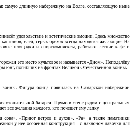
так самую длинную набережную на Волге, составляющую ныне
инесёт удовольствие и эстетические эмоции. Здесь множество
 каштанов, елей, серых орехов всегда находятся желающие. На
ровые площадки и спорткомплексы, работают летние кафе и
горожан это место культовое и называется «Дном». Неподалёку
мары юнг, погибших на фронтах Великой Отечественной войны.
й войны. Фигура бойца появилась на Самарской набережной
я отопительной батареи. Прямо в стене рядом с центральным
яет все желания каждого, кто почешет ему лапку.
 сова», «Приют ветров и духов», «Ра», а также памятники
ежной у неё особенная конструкция – с наклоном лавочки для