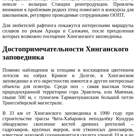
неволе – вольерах Станции реинтродукции. Привлечь
внимание к проблемам редких птиц помогают и конкурсы для
школьников, регулярно проводимые сотрудниками ООПТ.
Для любителей рафтинга покажутся интересными маршруты
сплавов по рекам Архара и Салокачи, после преодоления
которых возможно посещение Хинганского заповедника.
Достопримечательности Хинганского
заповедника
Помимо наблюдения за птицами и восхищения цветением
лотосов на озёрах Кривое и Долгое, в Хинганском
заповеднике и его окрестностях имеются и другие интересные
объекты для осмотра. Среди них – самая высокая точка
природоохранной территории гора Эрактича, или Маячная,
свыше 500 м, с туннелем Тарманчуканским большой петли
Транссибирской магистрали.
В 33 км от Хинганского заповедника в 1990 году при
строительстве трассы Чита-Хабаровск неподалёку Кундура
обнаружено скопление костей древних рептилий –
гадрозавров, крупных ящеров, или утконосых динозавров,
известное находкой сохранившегося скелета длиной 10 м и не