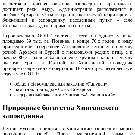
магистрали, южная окраина заповедника практически
достигает реки Амур. Администрация располагается в
посёлке Архара в 37 км от границ охраняемой территории, а
ближайший к заповеднику населённый пункт – село
Иннокентьевка - удалён примерно на 7 км.
Первоначально ООПТ состояла всего из одного участка
площадью 59 тыс. га. Позднее, в конце 70-х годов, к нему
присоединили теперешнее Антоновское лесничество между
речкой Архарой и Буреей с гнездовьями редких птиц, а в
начале 80-х годов добавился ещё крупный кластер между
руслами Урила и Грязной, и Хинганский заповедник
приобрёл современные очертания. Помимо трёх лесничеств, в
структуре ООПТ:
областной комплексный заказник «Ганукан»;
памятник природы «Лотос Комарова»;
федеральный заказник «Хингано-Архаринский».
Природные богатства Хинганского
заповедника
Летние муссоны приносят в Хинганский заповедник много
проливных дождей. После малоснежной зимы с