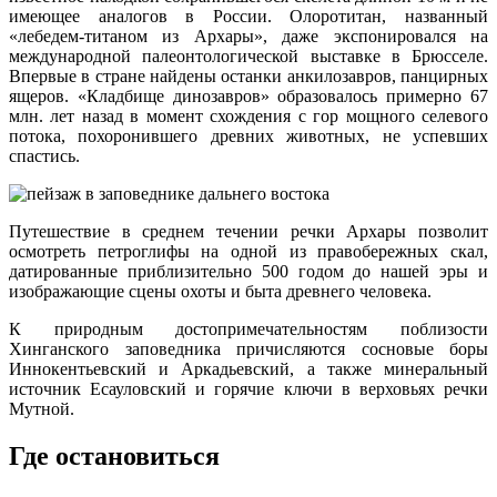
имеющее аналогов в России. Олоротитан, названный
«лебедем-титаном из Архары», даже экспонировался на
международной палеонтологической выставке в Брюсселе.
Впервые в стране найдены останки анкилозавров, панцирных
ящеров. «Кладбище динозавров» образовалось примерно 67
млн. лет назад в момент схождения с гор мощного селевого
потока, похоронившего древних животных, не успевших
спастись.
Путешествие в среднем течении речки Архары позволит
осмотреть петроглифы на одной из правобережных скал,
датированные приблизительно 500 годом до нашей эры и
изображающие сцены охоты и быта древнего человека.
К природным достопримечательностям поблизости
Хинганского заповедника причисляются сосновые боры
Иннокентьевский и Аркадьевский, а также минеральный
источник Есауловский и горячие ключи в верховьях речки
Мутной.
Где остановиться