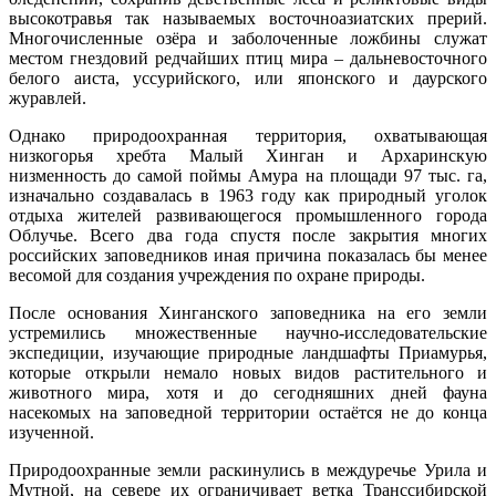
высокотравья так называемых восточноазиатских прерий.
Многочисленные озёра и заболоченные ложбины служат
местом гнездовий редчайших птиц мира – дальневосточного
белого аиста, уссурийского, или японского и даурского
журавлей.
Однако природоохранная территория, охватывающая
низкогорья хребта Малый Хинган и Архаринскую
низменность до самой поймы Амура на площади 97 тыс. га,
изначально создавалась в 1963 году как природный уголок
отдыха жителей развивающегося промышленного города
Облучье. Всего два года спустя после закрытия многих
российских заповедников иная причина показалась бы менее
весомой для создания учреждения по охране природы.
После основания Хинганского заповедника на его земли
устремились множественные научно-исследовательские
экспедиции, изучающие природные ландшафты Приамурья,
которые открыли немало новых видов растительного и
животного мира, хотя и до сегодняшних дней фауна
насекомых на заповедной территории остаётся не до конца
изученной.
Природоохранные земли раскинулись в междуречье Урила и
Мутной, на севере их ограничивает ветка Транссибирской