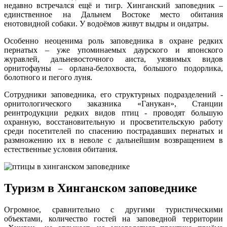
недавно встречался ещё и тигр. Хинганский заповедник –
единственное на Дальнем Востоке место обитания
енотовидной собаки. У водоёмов живут выдры и ондатры.
Особенно неоценима роль заповедника в охране редких
пернатых – уже упоминаемых даурского и японского
журавлей, дальневосточного аиста, уязвимых видов
орнитофауны – орлана-белохвоста, большого подорлика,
болотного и пегого луня.
Сотрудники заповедника, его структурных подразделений -
орнитологического заказника «Ганукан», Станции
реинтродукции редких видов птиц - проводят большую
охранную, восстановительную и просветительскую работу
среди посетителей по спасению пострадавших пернатых и
размножению их в неволе с дальнейшим возвращением в
естественные условия обитания.
Туризм в Хинганском заповеднике
Огромное, сравнительно с другими туристическими
объектами, количество гостей на заповедной территории