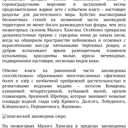
сорокаградусными морозами и засушливой весны
продолжительное жаркое лето с избытком влаги – настоящее
раздолье для растительного мира. Буйство высокотравья
бесконечных степей на низменной части заповедной
территории не менее богато разновидностью флоры, чем леса
низкогорных склонов Малого Хингана. Особенно прекрасны
дальневосточные прерии с середины июня до начала июля,
когда на обширном пространстве вейниковых и осоковых с
вкраплёнными кое-где пятнышками берёзовых рощиц и
дубрав вспыхивают ярким разноцветным пламенем
купальницы, красодневы малые, ирисы мечевидные,
подмаренники настоящие, несколько видов вики.
Обилие влаги на равнинной части заповедника
способствовало образованию многочисленных сфагновых
болот и озёр с необычной прибрежной растительностью и
реликтовыми водными видами – лотосом Комарова,
кувшинкой четырёхгранной, кубышкой малой, орехом
плавающим, бразенией Шребера, которые занимают немалые
площади водной глади озёр Кривого, Долгого, Лебединого,
Клёшенского, Перешеечного, Яценково.
На низкогорьях Малого Хингана в пределах заповедника