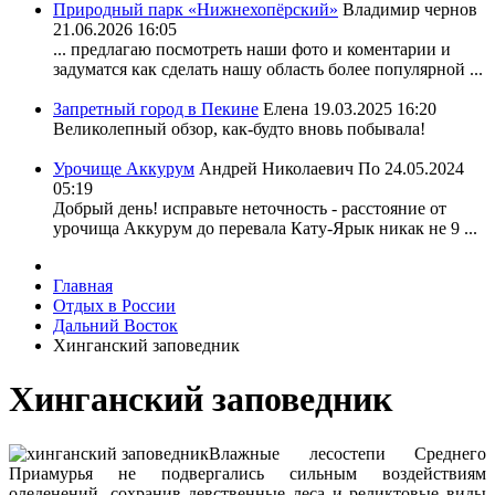
Природный парк «Нижнехопёрский»
Владимир чернов
21.06.2026 16:05
... предлагаю посмотреть наши фото и коментарии и
задуматся как сделать нашу область более популярной ...
Запретный город в Пекине
Елена
19.03.2025 16:20
Великолепный обзор, как-будто вновь побывала!
Урочище Аккурум
Андрей Николаевич По
24.05.2024
05:19
Добрый день! исправьте неточность - расстояние от
урочища Аккурум до перевала Кату-Ярык никак не 9 ...
Главная
Отдых в России
Дальний Восток
Хинганский заповедник
Хинганский заповедник
Влажные лесостепи Среднего
Приамурья не подвергались сильным воздействиям
оледенений, сохранив девственные леса и реликтовые виды