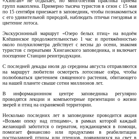
«Хинган» не отдыхает, но многолетняя практика приёма
групп накоплена. Примерно тысяча туристов в сезон с 15 мая
по 15 сентября приезжает в заповедник, чтобы познакомиться
с его удивительной природой, наблюдать птичьи гнездовья и
цветение лотоса.
Экскурсионный маршрут «Озеро белых птиц» на водоём
Клёшинское продолжительностью 1 час и протяжённостью
около полукилометра действует с весны до осени, знакомя
туристов с пернатыми Хинганского заповедника, и включает
посещение Станции реинтродукции.
С последней декады июля до середины августа отправляются
на маршрут любители осмотреть лотосовые озёра, чтобы
полюбоваться цветением священного растения, обитающего
на нашей планете свыше сотни миллионов лет.
В информационном центре заповедника регулярно
проводятся лекции и компьютерные презентации о жизни
зверей и птиц на охраняемой территории.
Несколько последних лет в заповеднике проводится акция
«Возьми опеку над птицами», в рамках которой каждый
желающий заботится о пернатом, нуждающемся в помощи,
помогает финансово или продуктами в реабилитации
пострадавшей птицы или птенцов, появившихся на свет в