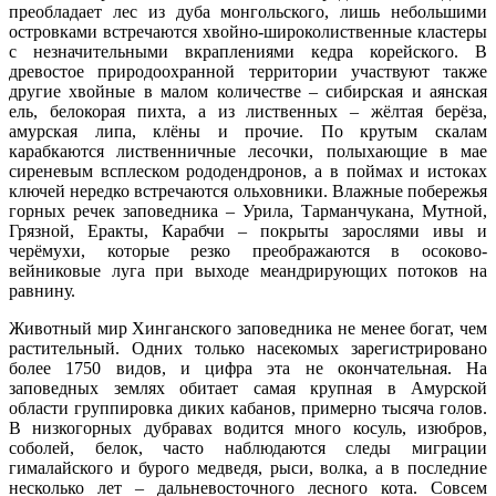
преобладает лес из дуба монгольского, лишь небольшими
островками встречаются хвойно-широколиственные кластеры
с незначительными вкраплениями кедра корейского. В
древостое природоохранной территории участвуют также
другие хвойные в малом количестве – сибирская и аянская
ель, белокорая пихта, а из лиственных – жёлтая берёза,
амурская липа, клёны и прочие. По крутым скалам
карабкаются лиственничные лесочки, полыхающие в мае
сиреневым всплеском рододендронов, а в поймах и истоках
ключей нередко встречаются ольховники. Влажные побережья
горных речек заповедника – Урила, Тарманчукана, Мутной,
Грязной, Еракты, Карабчи – покрыты зарослями ивы и
черёмухи, которые резко преображаются в осоково-
вейниковые луга при выходе меандрирующих потоков на
равнину.
Животный мир Хинганского заповедника не менее богат, чем
растительный. Одних только насекомых зарегистрировано
более 1750 видов, и цифра эта не окончательная. На
заповедных землях обитает самая крупная в Амурской
области группировка диких кабанов, примерно тысяча голов.
В низкогорных дубравах водится много косуль, изюбров,
соболей, белок, часто наблюдаются следы миграции
гималайского и бурого медведя, рыси, волка, а в последние
несколько лет – дальневосточного лесного кота. Совсем