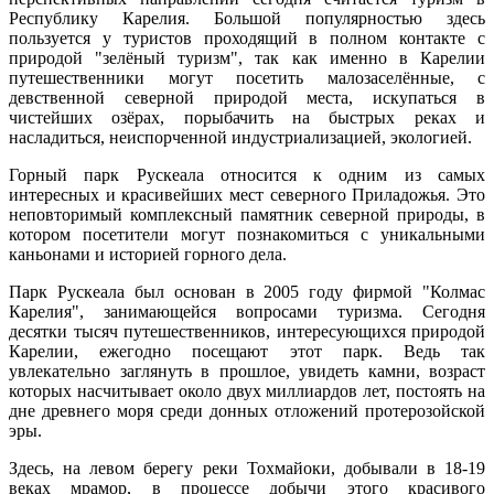
Республику Карелия. Большой популярностью здесь
пользуется у туристов проходящий в полном контакте с
природой "зелёный туризм", так как именно в Карелии
путешественники могут посетить малозаселённые, с
девственной северной природой места, искупаться в
чистейших озёрах, порыбачить на быстрых реках и
насладиться, неиспорченной индустриализацией, экологией.
Горный парк Рускеала относится к одним из самых
интересных и красивейших мест северного Приладожья. Это
неповторимый комплексный памятник северной природы, в
котором посетители могут познакомиться с уникальными
каньонами и историей горного дела.
Парк Рускеала был основан в 2005 году фирмой "Колмас
Карелия", занимающейся вопросами туризма. Сегодня
десятки тысяч путешественников, интересующихся природой
Карелии, ежегодно посещают этот парк. Ведь так
увлекательно заглянуть в прошлое, увидеть камни, возраст
которых насчитывает около двух миллиардов лет, постоять на
дне древнего моря среди донных отложений протерозойской
эры.
Здесь, на левом берегу реки Тохмайоки, добывали в 18-19
веках мрамор, в процессе добычи этого красивого