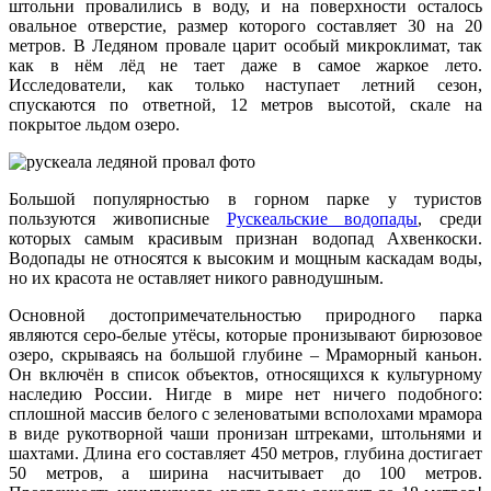
штольни провалились в воду, и на поверхности осталось
овальное отверстие, размер которого составляет 30 на 20
метров. В Ледяном провале царит особый микроклимат, так
как в нём лёд не тает даже в самое жаркое лето.
Исследователи, как только наступает летний сезон,
спускаются по ответной, 12 метров высотой, скале на
покрытое льдом озеро.
Большой популярностью в горном парке у туристов
пользуются живописные
Рускеальские водопады
, среди
которых самым красивым признан водопад Ахвенкоски.
Водопады не относятся к высоким и мощным каскадам воды,
но их красота не оставляет никого равнодушным.
Основной достопримечательностью природного парка
являются серо-белые утёсы, которые пронизывают бирюзовое
озеро, скрываясь на большой глубине ‒ Мраморный каньон.
Он включён в список объектов, относящихся к культурному
наследию России. Нигде в мире нет ничего подобного:
сплошной массив белого с зеленоватыми всполохами мрамора
в виде рукотворной чаши пронизан штреками, штольнями и
шахтами. Длина его составляет 450 метров, глубина достигает
50 метров, а ширина насчитывает до 100 метров.