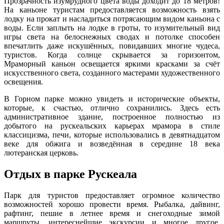
Прозрачность изумрудного цвета воды доходит до 18 метров!
На каньоне туристам предоставляется возможность взять
лодку на прокат и насладиться потрясающим видом каньона с
воды. Если заплыть на лодке в гроты, то изумительный вид
игры света на белоснежных сводах и потолке способен
впечатлить даже искушённых, повидавших многие чудеса,
туристов. Когда солнце скрывается за горизонтом,
Мраморный каньон освещается яркими красками за счёт
искусственного света, созданного мастерами художественного
освещения.
В Горном парке можно увидеть и исторические объекты,
которые, к счастью, отлично сохранились. Здесь есть
административное здание, построенное полностью из
добытого на рускеальских карьерах мрамора в стиле
классицизма, печи, которые использовались в девятнадцатом
веке для обжига и возведённая в середине 18 века
лютеранская церковь.
Отдых в парке Рускеала
Парк для туристов предоставляет огромное количество
возможностей хорошо провести время. Рыбалка, дайвинг,
рафтинг, пешие в летнее время и снегоходные зимой
маршруты, интереснейшие экскурсии и многое другое.