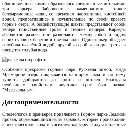
облицовочного камня образовалось соединённые штольнями
три карьера. Заброшенные каменоломни, этакие
беломраморные чаши, со временем наполнились чистейшей
водой, превратившись в изумительные по своей красоте
горные озёра. А бездействующие шахты представляют собой
теперь таинственные гроты и тёмные пещеры. Карьеры
абсолютно разные, они различаются между собой и видом
своих суровых берегов и цветом воды. Один карьер обладает
голубовато-зелёной водой, другой - серой, а на дне третьего
плещется голубая вода.
Особенно прекрасен горный парк Рускеала зимой, когда
Мраморное озеро покрывается панцирем льда и по нему
туристы добираются до гротов и штолен. Благодаря
необычным свойствам акустики грот был назван
"Музыкальным".
Достопримечательности
Спелеологов и драйверов привлекает в Горном парке Ледяной
провал, образовавшийся из-за взрывов, которые производили
в шестидесятые года в соседнем карьере. Полузатопленные