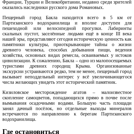
Франции, Турции и Великобритании, недавно среди зрителей
оказались наследники русского дома Романовых.
Пещерный город Бакла находится всего в 5 км от
Партизанского водохранилища и вполне доступен для
пешеходной или велосипедной прогулки. Лабиринты
скальных пустот, заселённые людьми ещё в конце III века
нашей эры, представляют сегодня историческую ценность как
памятники культуры, приоткрывающие тайны о жизни
древнего человека, способах добывания пищи, ведения
хозяйства, основных видах ремесла, осваиваемых у истоков
цивилизации. К сожалению, Бакла – одно из малопосещаемых
туристами древних городищ Крыма. Организованные
экскурсии устраиваются редко, тем не менее, пещерный город
вызывает неподдельный интерес у всё увеличивающегося
числа желающих увидеть этот исторический памятник.
Кизиловское месторождение агатов – малоизвестное
скопление самоцветов, попадающихся прямо в почве после
вымывания осадочными водами. Большую часть площади
занял дачный посёлок, но отдельные выходы минералов
встречаются по направлению к берегам Партизанского
водохранилища.
Где остановиться