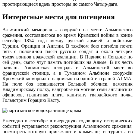
простирающиеся вдаль просторы до самого Чатыр-дага.
Интересные места для посещения
Альминский мемориал – сооружён на месте Альминского
сражения, состоявшегося во время Крымской войны в конце
сентября 1854 года между русской армией и войсками
Турции, Франции и Англии. В тяжёлом бою погибли почти
пять с половиной тысяч русских солдат и около четырёх
тысяч воинов вражеской коалиции. В Париже и Лондоне по
сей день, свято чтут память погибших на Альме. В их честь
названы Альминская площадь и Альминский мост во
французской столице, а в Туманном Альбионе сооружён
Крымский мемориал с надписью на одной из граней ALMA.
На поле боя возвышается Большой обелиск, памятник
Владимирскому полку, надгробье на могиле семи английских
офицеров, гранитная плита капитану гвардейского полка
Гольдстрим Горацию Касту.
Ежегодно в сентябре в очередную годовщину исторических
событий устраивается реконструкция Альминского сражения,
посмотреть которую приезжают и крымчане, и туристы из