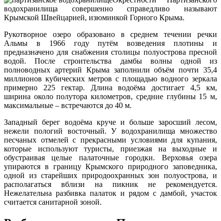
водохранилища совершенно справедливо называют
Крымской Швейцарией, изюминкой Горного Крыма.
Рукотворное озеро образовано в среднем течении речки
Альмы в 1966 году путём возведения плотины и
предназначено для снабжения столицы полуострова пресной
водой. После строительства дамбы волны одной из
полноводных артерий Крыма заполнили объём почти 35,4
миллионов кубических метров с площадью водного зеркала
примерно 225 гектар. Длина водоёма достигает 4,5 км,
ширина около полутора километров, средние глубины 15 м,
максимальные – встречаются до 40 м.
Западный берег водоёма круче и больше заросший лесом,
нежели пологий восточный. У водохранилища множество
песчаных отмелей с прекрасными условиями для купания,
которые используют туристы, приезжая на выходные и
обустраивая целые палаточные городки. Верховья озера
упираются в границу Крымского природного заповедника,
одной из старейших природоохранных зон полуострова, и
располагаться вблизи на пикник не рекомендуется.
Нежелательна разбивка палаток и рядом с дамбой, участок
считается санитарной зоной.