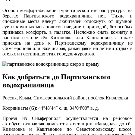
Особой комфортабельной туристической инфраструктуры на
берегах Партизанского водохранилища нет. Тихие и
спокойные места влекут любителей отдохнуть от шумной
суеты крупных мегаполисов наедине с природой, без особых
признаков комфорта, в палатке. Несложно снять комнату в
частном секторе сёл Кизиловка или Каштановое, а также
приехать на день к Партизанскому водохранилищу из
Симферополя или Бахчисарая, размещаясь на летний отдых в
отелях и гостиницах этих городов-курортов.
Как добраться до Партизанского
водохранилища
Россия, Крым, Симферопольский район, посёлок Кизиловка
Координаты (G): 44°48′44″ с. ш. 34°04′00″ в. д.
Проезд из Симферополя осуществляется на рейсовом
автобусе, отправляющемся от автостанции «Западная» до сёл
Кизиловка и Каштановое по Севастопольскому шоссе,
расстояние около 20 км, стоимость составляет примерно 18