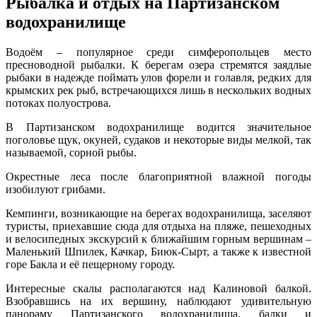
Рыбалка и отдых на Партизанском
водохранилище
Водоём – популярное среди симферопольцев место
пресноводной рыбалки. К берегам озера стремятся заядлые
рыбаки в надежде поймать улов форели и голавля, редких для
крымских рек рыб, встречающихся лишь в нескольких водных
потоках полуострова.
В Партизанском водохранилище водится значительное
поголовье щук, окуней, судаков и некоторые виды мелкой, так
называемой, сорной рыбы.
Окрестные леса после благоприятной влажной погоды
изобилуют грибами.
Кемпинги, возникающие на берегах водохранилища, заселяют
туристы, приехавшие сюда для отдыха на пляже, пешеходных
и велосипедных экскурсий к ближайшим горным вершинам –
Маленький Шпилек, Качкар, Биюк-Сырт, а также к известной
горе Бакла и её пещерному городу.
Интересные скалы располагаются над Калиновой балкой.
Взобравшись на их вершину, наблюдают удивительную
панораму Партизанского водохранилища, балки и