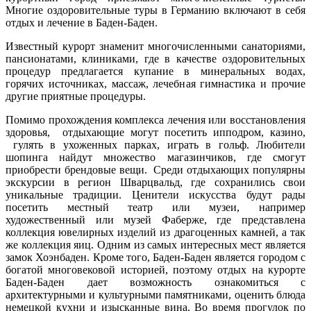
Многие оздоровительные туры в Германию включают в себя
отдых и лечение в Баден-Баден.
Известный курорт знаменит многочисленными санаториями,
пансионатами, клиниками, где в качестве оздоровительных
процедур предлагается купание в минеральных водах,
горячих источниках, массаж, лечебная гимнастика и прочие
другие приятные процедуры.
Помимо прохождения комплекса лечения или восстановления
здоровья, отдыхающие могут посетить ипподром, казино,
гулять в ухоженных парках, играть в гольф. Любители
шопинга найдут множество магазинчиков, где смогут
приобрести брендовые вещи. Среди отдыхающих популярны
экскурсии в регион Шварцвальд, где сохранились свои
уникальные традиции. Ценители искусства будут рады
посетить местный театр или музеи, например
художественный или музей Фаберже, где представлена
коллекция ювелирных изделий из драгоценных камней, а так
же коллекция яиц. Одним из самых интересных мест является
замок Хоэнбаден. Кроме того, Баден-Баден является городом с
богатой многовековой историей, поэтому отдых на курорте
Баден-Баден дает возможность ознакомиться с
архитектурными и культурными памятниками, оценить блюда
немецкой кухни и изысканные вина. Во время прогулок по