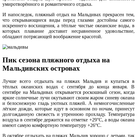
умиротворённого и романтичного отдыха.
И напоследок, пляжный отдых на Мальдивах прекрасен тем,
что открывающиеся виды перед глазами достойны самого
искреннего восхищения, а тёплые чистые океанские воды, в
которых плавание доставит несравненное удовольствие,
обладают потрясающей воображение красотой.
Пик сезона пляжного отдыха на
Мальдивских островах
Лучше всего отдыхать на пляжах Мальдив и купаться в
тёплых океанских водах с сентября до конца января. В
сентябре на Мальдивах открывается роскошный сезон, когда
яркие солнечные лучи окутывают своим жаром синеву океана
и белоснежную гладь уютных пляжей. А немногочисленные
лёгкие дожди, которые идут в основном по ночам, принесут
долгожданную свежесть и утреннюю прохладу. Температура
воздуха в сентябре держится на отметке +29°С, а воды океана
имеют самую комфортную температуру +26°С.
В октябре отдыхать на пляжах Мальдив хорошо с детьми, так