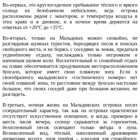
Во-первых, это круглогодичное пребывание тёплого и яркого
солнца на безоблачном небосклоне, ведь острова
расположены рядом с экватором, и температура воздуха в
этих краях и в дневное, и в ночное время держится на
отметках от +20°С до +35°С.
Во-вторых, только на Мальдивах можно спокойно, не
разглядывая шумных туристов, бороздящих песок в поисках
свободного места, и не борясь с соседями за лежак, предаться
уединённому отдыху, наслаждаясь только негромким и
напевным шумом волн. Восхитительный и спокойный отдых
на пляже обеспечивается продуманным месторасположением
бунгало, которое имеет свою пляжную зону. Если у
своеобразного мальдивского «гостиничного номера» нет
своей пляжной зоны, то расстояние между бунгало настолько
большое, что своих соседей даже при большом желании, не
разглядеть.
В-третьих, ночная жизнь на Мальдивских островах носит
созерцательный характер, так как на островах практически
отсутствует искусственное освещение, и когда, примерно в
шесть часов вечера, солнце скрывается за горизонтом,
белоснежный песок освещают только звёзды и луна.
Великолепный вид, тёплый, наполненный дразнящими
ароматами воздух, шум прибоя – идиллия для спокойного,