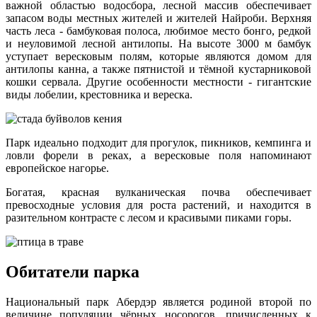
важной областью водосбора, лесной массив обеспечивает
запасом воды местных жителей и жителей Найроби. Верхняя
часть леса - бамбуковая полоса, любимое место бонго, редкой
и неуловимой лесной антилопы. На высоте 3000 м бамбук
уступает вересковым полям, которые являются домом для
антилопы канна, а также пятнистой и тёмной кустарниковой
кошки сервала. Другие особенности местности - гигантские
виды лобелии, крестовника и вереска.
Парк идеально подходит для прогулок, пикников, кемпинга и
ловли форели в реках, а вересковые поля напоминают
европейское нагорье.
Богатая, красная вулканическая почва обеспечивает
превосходные условия для роста растений, и находится в
разительном контрасте с лесом и красивыми пиками горы.
Обитатели парка
Национальный парк Абердэр является родиной второй по
величине популяции чёрных носорогов, причисленных к