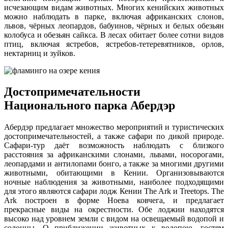
исчезающим видам животных. Многих кенийских животных
можно наблюдать в парке, включая африканских слонов,
львов, чёрных леопардов, бабуинов, чёрных и белых обезьян
колобуса и обезьян сайкса. В лесах обитает более сотни видов
птиц, включая ястребов, ястребов-тетеревятников, орлов,
нектарниц и зуйков.
Достопримечательности
Национального парка Абердэр
Абердэр предлагает множество мероприятий и туристических
достопримечательностей, а также сафари по дикой природе.
Сафари-тур даёт возможность наблюдать с близкого
расстояния за африканскими слонами, львами, носорогами,
леопардами и антилопами бонго, а также за многими другими
животными, обитающими в Кении. Организовываются
ночные наблюдения за животными, наиболее подходящими
для этого являются сафари лодж Кении The Ark и Treetops. The
Ark построен в форме Ноева ковчега, и предлагает
прекрасные виды на окрестности. Обе лоджии находятся
высоко над уровнем земли с видом на освещаемый водопой и
солонцы. О приближении животных к водопою, гостям