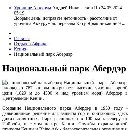
Урочище Аккурум
Андрей Николаевич По
24.05.2024
05:19
Добрый день! исправьте неточность - расстояние от
урочища Аккурум до перевала Кату-Ярык никак не 9 ...
Главная
Отдых в Африке
Кения
Национальный парк Абердэр
Национальный парк Абердэр
Национальный парк Абердэр,
площадью 767 кв. км покрывает высокие участки горной
цепи (1829 м до 4300 м над уровнем моря) Абердэр в
Центральной Кении.
Создание Национального парка Абердэр в 1950 году -
дальновидное решение для защиты гор и обитающих здесь
диких животных. Парк расположен в 100 км к северу от
Найроби, в самом центре Кении. Службы охраны дикой
природы Кении и Rhino Ark - благотворительная организация,