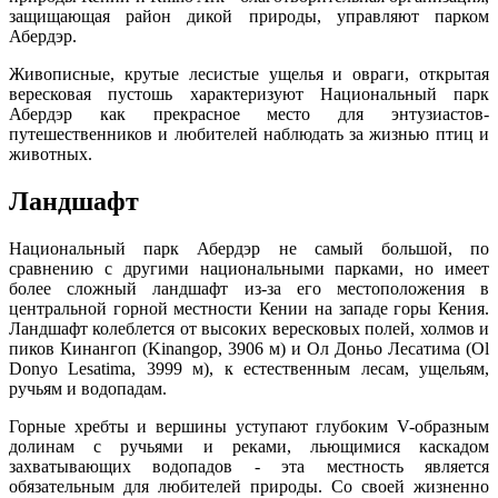
защищающая район дикой природы, управляют парком
Абердэр.
Живописные, крутые лесистые ущелья и овраги, открытая
вересковая пустошь характеризуют Национальный парк
Абердэр как прекрасное место для энтузиастов-
путешественников и любителей наблюдать за жизнью птиц и
животных.
Ландшафт
Национальный парк Абердэр не самый большой, по
сравнению с другими национальными парками, но имеет
более сложный ландшафт из-за его местоположения в
центральной горной местности Кении на западе горы Кения.
Ландшафт колеблется от высоких вересковых полей, холмов и
пиков Кинангоп (Kinangop, 3906 м) и Ол Доньо Лесатима (Ol
Donyo Lesatima, 3999 м), к естественным лесам, ущельям,
ручьям и водопадам.
Горные хребты и вершины уступают глубоким V-образным
долинам с ручьями и реками, льющимися каскадом
захватывающих водопадов - эта местность является
обязательным для любителей природы. Со своей жизненно