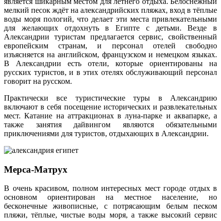
является шикарным местом для летнего отдыха. Белоснежный
мелкий песок ждёт на александрийских пляжах, вход в тёплые
воды моря пологий, что делает эти места привлекательными
для желающих отдохнуть в Египте с детьми. Везде в
Александрии туристам предлагается сервис, свойственный
европейским странам, и персонал отелей свободно
изъясняется на английском, французском и немецком языках.
В Александрии есть отели, которые ориентированы на
русских туристов, и в этих отелях обслуживающий персонал
говорит на русском.
Практически все туристические туры в Александрию
включают в себя посещение исторических и развлекательных
мест. Катание на аттракционах в луна-парке и аквапарке, а
также занятия дайвингом являются обязательными
приключениями для туристов, отдыхающих в Александрии.
Мерса-Матрух
В очень красивом, полном интересных мест городе отдых в
основном ориентирован на местное население, но
бесконечные живописные, с потрясающим белым песком
пляжи, тёплые, чистые воды моря, а также высокий сервис