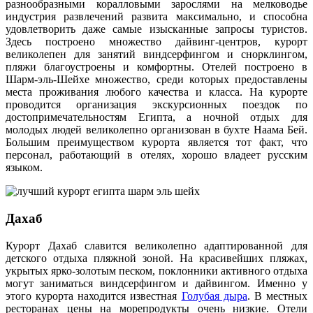
разнообразными коралловыми зарослями на мелководье
индустрия развлечений развита максимально, и способна
удовлетворить даже самые изысканные запросы туристов.
Здесь построено множество дайвинг-центров, курорт
великолепен для занятий виндсерфингом и снорклингом,
пляжи благоустроены и комфортны. Отелей построено в
Шарм-эль-Шейхе множество, среди которых предоставлены
места проживания любого качества и класса. На курорте
проводится организация экскурсионных поездок по
достопримечательностям Египта, а ночной отдых для
молодых людей великолепно организован в бухте Наама Бей.
Большим преимуществом курорта является тот факт, что
персонал, работающий в отелях, хорошо владеет русским
языком.
Дахаб
Курорт Дахаб славится великолепно адаптированной для
детского отдыха пляжной зоной. На красивейших пляжах,
укрытых ярко-золотым песком, поклонники активного отдыха
могут заниматься виндсерфингом и дайвингом. Именно у
этого курорта находится известная
Голубая дыра
. В местных
ресторанах цены на морепродукты очень низкие. Отели