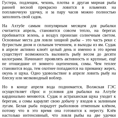
Густера, подлещик, чехонь, плотва и другая мирная рыба
ранней весной прекрасно ловится в ильменях на
поплавочную удочку, и за пару часов можно полностью
заполнить свой садок.
На Ахтубе самым популярным месяцем для рыбалки
считается апрель, становится совсем тепло, на берегах
пробивается зелень, а воздух пронизан солнечным светом.
Основные места для ловли хищной рыбы ‒ это часть реки с
бугристым дном и сильным течением, и выходы из ям. Судак
в апреле активно клюёт целый день и именно в это время
существует возможность выловить рыбу весом до десяти
килограмм. Начинают проявлять активность и крупные, ещё
не отошедшие от зимнего оцепенения, сомы. Чем теплее
становится вода, тем охотнее попадаются на приманку жерех,
окунь и щука. Одно удовольствие в апреле ловить рыбу на
блесну или мелководный воблер.
Но в конце апреля вода поднимается, Волжская ГЭС
осуществляет сброс и условия для рыбалки на Ахтубе
кардинально меняются. Судак и астраханская щука уходит к
берегам, а сомы караулят свою добычу у входов к заливным
лугам. Белая рыба порадует рыболовов отменным клёвом,
потому что в это время она готовится к нересту. Клёв
настолько интенсивный, что ловля рыбы на две удочки