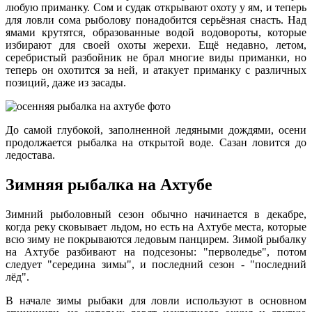
любую приманку. Сом и судак открывают охоту у ям, и теперь
для ловли сома рыболову понадобится серьёзная снасть. Над
ямами крутятся, образованные водой водовороты, которые
избирают для своей охоты жерехи. Ещё недавно, летом,
серебристый разбойник не брал многие виды приманки, но
теперь он охотится за ней, и атакует приманку с различных
позиций, даже из засады.
До самой глубокой, заполненной ледяными дождями, осени
продолжается рыбалка на открытой воде. Сазан ловится до
ледостава.
Зимняя рыбалка на Ахтубе
Зимний рыболовный сезон обычно начинается в декабре,
когда реку сковывает льдом, но есть на Ахтубе места, которые
всю зиму не покрываются ледовым панцирем. Зимой рыбалку
на Ахтубе разбивают на подсезоны: "перволедье", потом
следует "середина зимы", и последний сезон - "последний
лёд".
В начале зимы рыбаки для ловли используют в основном