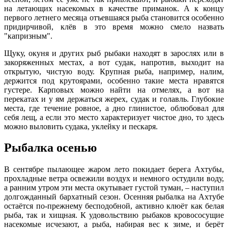
на летающих насекомых в качестве приманок. А к концу
первого летнего месяца отъевшаяся рыба становится особенно
придирчивой, клёв в это время можно смело назвать
"капризным".
Щуку, окуня и других рыб рыбаки находят в зарослях или в
закоряженных местах, а вот судак, напротив, выходит на
открытую, чистую воду. Крупная рыба, например, налим,
держится под крутоярами, особенно такие места нравятся
густере. Карповых можно найти на отмелях, а вот на
перекатах и у ям держаться жерех, судак и голавль. Глубокие
места, где течение ровное, а дно глинистое, облюбовал для
себя лещ, а если это место характеризует чистое дно, то здесь
можно выловить судака, уклейку и пескаря.
Рыбалка осенью
В сентябре пылающее жаром лето покидает берега Ахтубы,
прохладные ветра освежили воздух и немного остудили воду,
а ранним утром эти места окутывает густой туман, ‒ наступил
долгожданный бархатный сезон. Осенняя рыбалка на Ахтубе
остаётся по-прежнему бесподобной, активно клюёт как белая
рыба, так и хищная. К удовольствию рыбаков кровососущие
насекомые исчезают, а рыба, набирая вес к зиме, и берёт