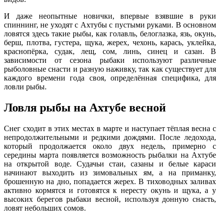
И даже неопытные новички, впервые взявшие в руки
спиннинг, не уходят с Ахтубы с пустыми руками. В основном
ловятся здесь такие рыбы, как голавль, белоглазка, язь, окунь,
берш, плотва, густера, щука, жерех, чехонь, карась, уклейка,
краснопёрка, судак, лещ, сом, линь, синец и сазан. В
зависимости от сезона рыбаки используют различные
рыболовные снасти и разную наживку, так как существует для
каждого времени года своя, определённая специфика, для
ловли рыбы.
Ловля рыбы на Ахтубе весной
Снег сходит в этих местах в марте и наступает тёплая весна с
непродолжительными и редкими дождями. После ледохода,
который продолжается около двух недель, примерно с
середины марта появляется возможность рыбалки на Ахтубе
на открытой воде. Судачьи стаи, сазаны и белые караси
начинают выходить из зимовальных ям, а на приманку,
брошенную на дно, попадается жерех. В тиховодных заливах
активно кормятся и готовятся к нересту окунь и щука, а у
высоких берегов рыбаки весной, используя донную снасть,
ловят небольших сомов.