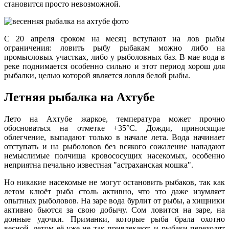
становится просто невозможной.
С 20 апреля сроком на месяц вступают на лов рыбы
ограничения: ловить рыбу рыбакам можно либо на
промысловых участках, либо у рыболовных баз. В мае вода в
реке поднимается особенно сильно и этот период хорош для
рыбалки, целью которой является ловля белой рыбы.
Летняя рыбалка на Ахтубе
Лето на Ахтубе жаркое, температура может прочно
обосноваться на отметке +35°С. Дожди, приносящие
облегчение, выпадают только в начале лета. Вода начинает
отступать и на рыболовов без всякого сожаление нападают
немыслимые полчища кровососущих насекомых, особенно
неприятна печально известная "астраханская мошка".
Но никакие насекомые не могут остановить рыбаков, так как
летом клюёт рыба столь активно, что это даже изумляет
опытных рыболовов. На заре вода бурлит от рыбы, а хищники
активно бьются за свою добычу. Сом ловится на заре, на
донные удочки. Приманки, которые рыба брала охотно
весной, летом её уже не так привлекают, и рыбаки переходят