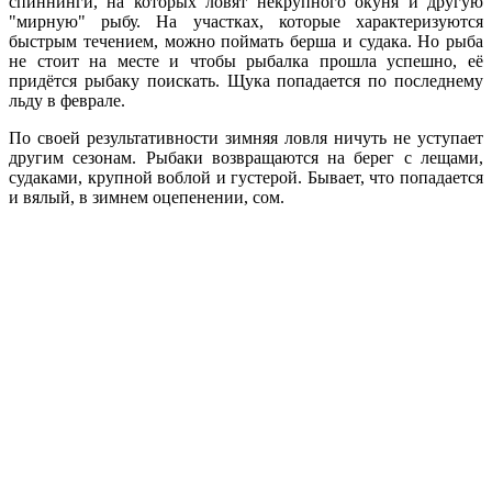
спиннинги, на которых ловят некрупного окуня и другую
"мирную" рыбу. На участках, которые характеризуются
быстрым течением, можно поймать берша и судака. Но рыба
не стоит на месте и чтобы рыбалка прошла успешно, её
придётся рыбаку поискать. Щука попадается по последнему
льду в феврале.
По своей результативности зимняя ловля ничуть не уступает
другим сезонам. Рыбаки возвращаются на берег с лещами,
судаками, крупной воблой и густерой. Бывает, что попадается
и вялый, в зимнем оцепенении, сом.