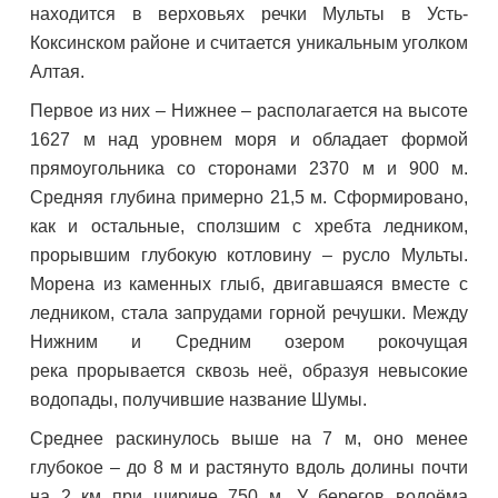
находится в верховьях речки Мульты в Усть-
Коксинском районе и считается уникальным уголком
Алтая.
Первое из них – Нижнее – располагается на высоте
1627 м над уровнем моря и обладает формой
прямоугольника со сторонами 2370 м и 900 м.
Средняя глубина примерно 21,5 м. Сформировано,
как и остальные, сползшим с хребта ледником,
прорывшим глубокую котловину – русло Мульты.
Морена из каменных глыб, двигавшаяся вместе с
ледником, стала запрудами горной речушки. Между
Нижним и Средним озером рокочущая
река прорывается сквозь неё, образуя невысокие
водопады, получившие название Шумы.
Среднее раскинулось выше на 7 м, оно менее
глубокое – до 8 м и растянуто вдоль долины почти
на 2 км при ширине 750 м. У берегов водоёма