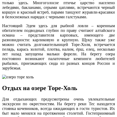
только здесь. Многоголосое птичье царство населено
лебедями, бакланами, серыми цаплями, встречаются черный
коршун и красный ястреб, парами танцуют журавли-красавки
в белоснежных нарядах с черными галстуками.
Настоящий Эдем здесь для рыбной ловли – коренным
обитателем подводных глубин по праву считают алтайского
османа – представителя карповых, имеющего две
разновидности: карликовую и крупную. Щуку также уже
можно считать долгожительницей Торе-Холя, встречается
пелядь, карась золотой, плотва, налим, ёрш, елец, несколько
лет назад запущены мальки форели. На берегу озера
постоянно возникают палаточные кемпинги любителей
рыбалки, приезжающих сюда из разных концов России и
зарубежья.
Отдых на озере Торе-Холь
Для отдыхающих предусмотрены очень увлекательные
экскурсии по окрестностям. На берегу реки Тес находится
стоянка кочевников, всегда ожидающих в гости туристов. Их
быт мало менялся на протяжении столетий. Гостеприимный