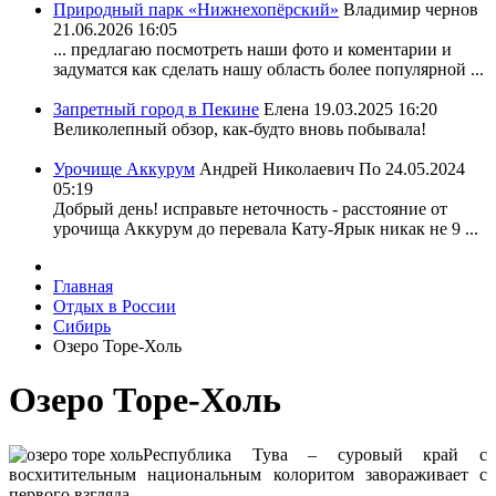
Природный парк «Нижнехопёрский»
Владимир чернов
21.06.2026 16:05
... предлагаю посмотреть наши фото и коментарии и
задуматся как сделать нашу область более популярной ...
Запретный город в Пекине
Елена
19.03.2025 16:20
Великолепный обзор, как-будто вновь побывала!
Урочище Аккурум
Андрей Николаевич По
24.05.2024
05:19
Добрый день! исправьте неточность - расстояние от
урочища Аккурум до перевала Кату-Ярык никак не 9 ...
Главная
Отдых в России
Сибирь
Озеро Торе-Холь
Озеро Торе-Холь
Республика Тува – суровый край с
восхитительным национальным колоритом завораживает с
первого взгляда.