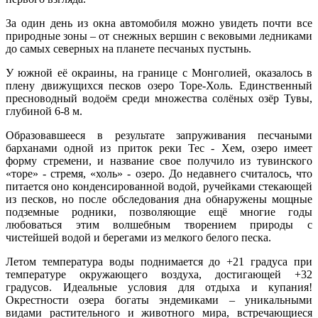
За один день из окна автомобиля можно увидеть почти все
природные зоны – от снежных вершин с вековыми ледниками
до самых северных на планете песчаных пустынь.
У южной её окраины, на границе с Монголией, оказалось в
плену движущихся песков озеро Торе-Холь. Единственный
пресноводный водоём среди множества солёных озёр Тувы,
глубиной 6-8 м.
Образовавшееся в результате запруживания песчаными
барханами одной из приток реки Тес - Хем, озеро имеет
форму стремени, и название свое получило из тувинского
«торе» - стремя, «холь» - озеро. До недавнего считалось, что
питается оно конденсированной водой, ручейками стекающей
из песков, но после обследования дна обнаружены мощные
подземные родники, позволяющие ещё многие годы
любоваться этим волшебным творением природы с
чистейшей водой и берегами из мелкого белого песка.
Летом температура воды поднимается до +21 градуса при
температуре окружающего воздуха, достигающей +32
градусов. Идеальные условия для отдыха и купания!
Окрестности озера богаты эндемиками – уникальными
видами растительного и животного мира, встречающиеся