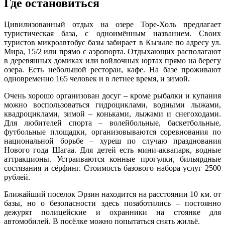
Где остановиться
Цивилизованный отдых на озере Торе-Холь предлагает
туристическая база, с одноимённым названием. Своих
туристов микроавтобус базы забирает в Кызыле по адресу ул.
Мира, 15/2 или прямо с аэропорта. Отдыхающих располагают
в деревянных домиках или войлочных юртах прямо на берегу
озера. Есть небольшой ресторан, кафе. На базе проживают
одновременно 165 человек и в летнее время, и зимой.
Очень хорошо организован досуг – кроме рыбалки и купания
можно воспользоваться гидроциклами, водными лыжами,
квадроциклами, зимой – коньками, лыжами и снегоходами.
Для любителей спорта – волейбольные, баскетбольные,
футбольные площадки, организовываются соревнования по
национальной борьбе – хуреш по случаю празднования
Нового года Шагаа. Для детей есть мини-аквапарк, водные
аттракционы. Устраиваются конные прогулки, бильярдные
состязания и сёрфинг. Стоимость базового набора услуг 2500
рублей.
Ближайший поселок Эрзин находится на расстоянии 10 км. от
базы, но о безопасности здесь позаботились – постоянно
дежурят полицейские и охранники на стоянке для
автомобилей. В посёлке можно попытаться снять жильё.