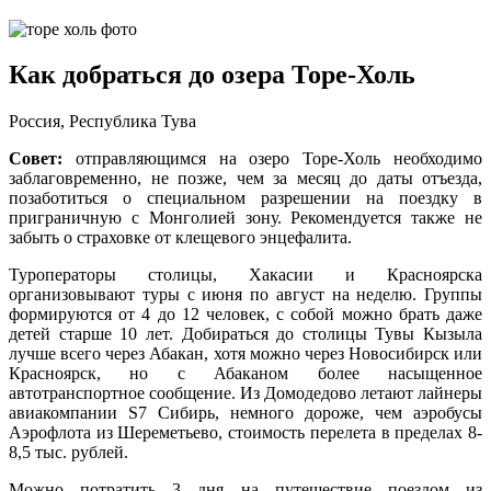
Как добраться до озера Торе-Холь
Россия, Республика Тува
Совет:
отправляющимся на озеро Торе-Холь необходимо
заблаговременно, не позже, чем за месяц до даты отъезда,
позаботиться о специальном разрешении на поездку в
приграничную с Монголией зону. Рекомендуется также не
забыть о страховке от клещевого энцефалита.
Туроператоры столицы, Хакасии и Красноярска
организовывают туры с июня по август на неделю. Группы
формируются от 4 до 12 человек, с собой можно брать даже
детей старше 10 лет. Добираться до столицы Тувы Кызыла
лучше всего через Абакан, хотя можно через Новосибирск или
Красноярск, но с Абаканом более насыщенное
автотранспортное сообщение. Из Домодедово летают лайнеры
авиакомпании S7 Сибирь, немного дороже, чем аэробусы
Аэрофлота из Шереметьево, стоимость перелета в пределах 8-
8,5 тыс. рублей.
Можно потратить 3 дня на путешествие поездом из