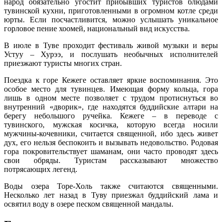
народ обязательно угостит прибывших туристов блюдами
тувинской кухни, приготовленными в огромном котле среди
юрты. Если посчастливится, можно услышать уникальное
горловое пение хоомей, национальный вид искусства.
В июле в Туве проходит фестиваль живой музыки и веры
Устуу – Хурээ, и послушать необычных исполнителей
приезжают туристы многих стран.
Поездка к горе Кежеге оставляет яркие воспоминания. Это
особое место для тувинцев. Имеющая форму кольца, гора
лишь в одном месте позволяет с трудом протиснуться во
внутренний «дворик», где находятся буддийские алтари на
берегу небольшого ручейка. Кежеге – в переводе с
тувинского, мужская косичка, которую всегда носили
мужчины-кочевники, считается священной, ибо здесь живет
дух, его нельзя беспокоить и вызывать недовольство. Родовая
гора покровительствует шаманам, они часто проводят здесь
свои обряды. Туристам рассказывают множество
потрясающих легенд.
Воды озера Торе-Холь также считаются священными.
Несколько лет назад в Туву приезжал буддийский лама и
освятил воду в озере песком священной мандалы.