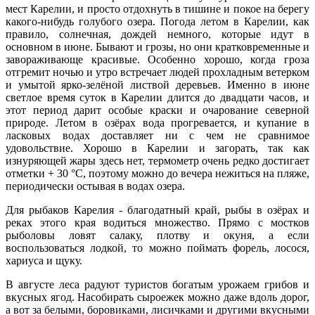
мест Карелии, и просто отдохнуть в тишине и покое на берегу
какого-нибудь голубого озера. Погода летом в Карелии, как
правило, солнечная, дождей немного, которые идут в
основном в июне. Бывают и грозы, но они кратковременные и
завораживающе красивые. Особенно хорошо, когда гроза
отгремит ночью и утро встречает людей прохладным ветерком
и умытой ярко-зелёной листвой деревьев. Именно в июне
светлое время суток в Карелии длится до двадцати часов, и
этот период дарит особые краски и очарование северной
природе. Летом в озёрах вода прогревается, и купание в
ласковых водах доставляет ни с чем не сравнимое
удовольствие. Хорошо в Карелии и загорать, так как
изнуряющей жары здесь нет, термометр очень редко достигает
отметки + 30 °С, поэтому можно до вечера нежиться на пляже,
периодически остывая в водах озера.
Для рыбаков Карелия - благодатный край, рыбы в озёрах и
реках этого края водиться множество. Прямо с мостков
рыболовы ловят салаку, плотву и окуня, а если
воспользоваться лодкой, то можно поймать форель, лосося,
хариуса и щуку.
В августе леса радуют туристов богатым урожаем грибов и
вкусных ягод. Насобирать сыроежек можно даже вдоль дорог,
а вот за белыми, боровиками, лисичками и другими вкусными