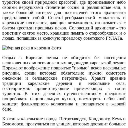
туристов своей природной красотой, где пронизывают небо
своими верхушками столетние сосны и разлапистые ели, а
также большой интерес для посетителей этого архипелага
представляют собой Спасо-Преображенский монастырь и
карельские поселения, дающие возможность ознакомиться с
бытом крестьян прошлых веков. Соловецкий архипелаг - это
воистину святое место, хранящее память о старообрядцах и о
людях, попавших за колючую проволоку советского ГУЛАГа.
Отдых в Карелии летом не обходится без посещения
великолепных многочисленных водопадов карельской земли.
Поражают воображение покрытые "пылью" веков наскальные
рисунки, среди которых обязательно нужно осмотреть
онежские и беломорские петроглифы. Хранят древние
традиции карельские деревни и небольшие села,
гостеприимно приветствующие приезжающих в гости
туристов. В этих деревнях путешественникам предложат
попробовать национальную кухню, посмотреть небольшой
концерт фольклорного коллектива и попариться в жаркой
бане.
Красивы карельские города Петрозаводск, Кондопогу, Кемь и
Беломорск, прогуляться по улицам, которых доставит большое