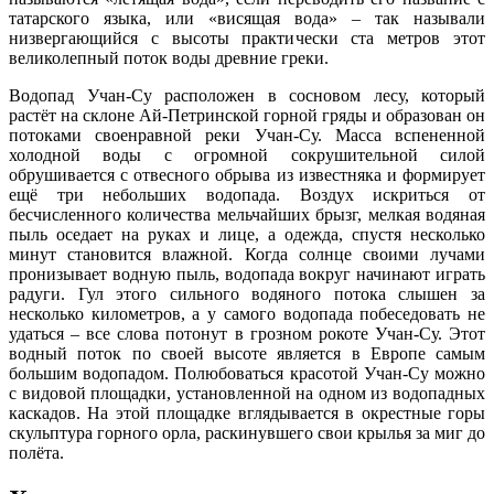
татарского языка, или «висящая вода» – так называли
низвергающийся с высоты практически ста метров этот
великолепный поток воды древние греки.
Водопад Учан-Су расположен в сосновом лесу, который
растёт на склоне Ай-Петринской горной гряды и образован он
потоками своенравной реки Учан-Су. Масса вспененной
холодной воды с огромной сокрушительной силой
обрушивается с отвесного обрыва из известняка и формирует
ещё три небольших водопада. Воздух искриться от
бесчисленного количества мельчайших брызг, мелкая водяная
пыль оседает на руках и лице, а одежда, спустя несколько
минут становится влажной. Когда солнце своими лучами
пронизывает водную пыль, водопада вокруг начинают играть
радуги. Гул этого сильного водяного потока слышен за
несколько километров, а у самого водопада побеседовать не
удаться – все слова потонут в грозном рокоте Учан-Су. Этот
водный поток по своей высоте является в Европе самым
большим водопадом. Полюбоваться красотой Учан-Су можно
с видовой площадки, установленной на одном из водопадных
каскадов. На этой площадке вглядывается в окрестные горы
скульптура горного орла, раскинувшего свои крылья за миг до
полёта.