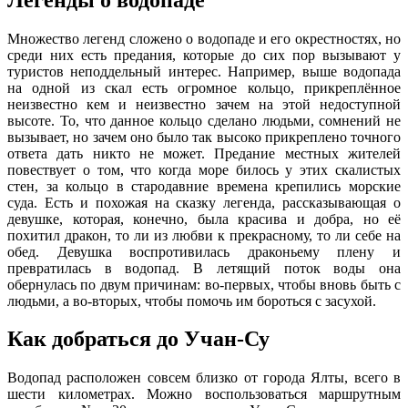
Множество легенд сложено о водопаде и его окрестностях, но
среди них есть предания, которые до сих пор вызывают у
туристов неподдельный интерес. Например, выше водопада
на одной из скал есть огромное кольцо, прикреплённое
неизвестно кем и неизвестно зачем на этой недоступной
высоте. То, что данное кольцо сделано людьми, сомнений не
вызывает, но зачем оно было так высоко прикреплено точного
ответа дать никто не может. Предание местных жителей
повествует о том, что когда море билось у этих скалистых
стен, за кольцо в стародавние времена крепились морские
суда. Есть и похожая на сказку легенда, рассказывающая о
девушке, которая, конечно, была красива и добра, но её
похитил дракон, то ли из любви к прекрасному, то ли себе на
обед. Девушка воспротивилась драконьему плену и
превратилась в водопад. В летящий поток воды она
обернулась по двум причинам: во-первых, чтобы вновь быть с
людьми, а во-вторых, чтобы помочь им бороться с засухой.
Как добраться до Учан-Су
Водопад расположен совсем близко от города Ялты, всего в
шести километрах. Можно воспользоваться маршрутным