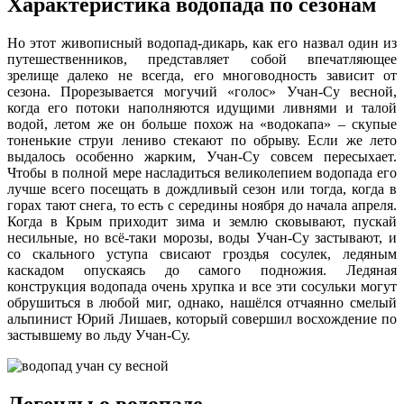
Характеристика водопада по сезонам
Но этот живописный водопад-дикарь, как его назвал один из
путешественников, представляет собой впечатляющее
зрелище далеко не всегда, его многоводность зависит от
сезона. Прорезывается могучий «голос» Учан-Су весной,
когда его потоки наполняются идущими ливнями и талой
водой, летом же он больше похож на «водокапа» – скупые
тоненькие струи лениво стекают по обрыву. Если же лето
выдалось особенно жарким, Учан-Су совсем пересыхает.
Чтобы в полной мере насладиться великолепием водопада его
лучше всего посещать в дождливый сезон или тогда, когда в
горах тают снега, то есть с середины ноября до начала апреля.
Когда в Крым приходит зима и землю сковывают, пускай
несильные, но всё-таки морозы, воды Учан-Су застывают, и
со скального уступа свисают гроздья сосулек, ледяным
каскадом опускаясь до самого подножия. Ледяная
конструкция водопада очень хрупка и все эти сосульки могут
обрушиться в любой миг, однако, нашёлся отчаянно смелый
альпинист Юрий Лишаев, который совершил восхождение по
застывшему во льду Учан-Су.
Легенды о водопаде