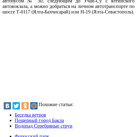
автобусом № 30, следующим до Учан-Су с ялтинского
автовокзала, а можно добраться на личном автотранспорте по
шоссе Т-0117 (Ялта-Бахчисарай) или Н-19 (Ялта-Севастополь).
Похожие статьи:
Беседка ветров
Пещерный город Бакла
Водопад Серебряные струи
Форосский парк