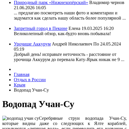
Природный парк «Нижнехопёрский»
Владимир чернов
21.06.2026 16:05
... предлагаю посмотреть наши фото и коментарии и
задуматся как сделать нашу область более популярной ...
Запретный город в Пекине
Елена
19.03.2025 16:20
Великолепный обзор, как-будто вновь побывала!
Урочище Аккурум
Андрей Николаевич По
24.05.2024
05:19
Добрый день! исправьте неточность - расстояние от
урочища Аккурум до перевала Кату-Ярык никак не 9 ...
Главная
Отдых в России
Крым
Водопад Учан-Су
Водопад Учан-Су
Серебряные струи водопада Учан-Су,
которые видны даже со следующих к Ялте кораблей,
называются «летящая вода», если переводить его название с