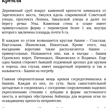
кремля
Деревянный сруб вокруг каменной крепости начинался от
Зареченского моста, тянулся вдоль современной Советской
улицы, проспекта Ленина, Завальской улицы и далее по
берегу речки Упы. Каменная стена в плане имеет
прямоугольную форму с периметром более 1 км, внутри
которого заключена площадь почти 6 га.
В каждом из углов возвышается круглая башня – Спасская,
Наугольная, Ивановская, Никитская. Кроме этого, над
въездными воротами также располагаются башни –
прямоугольные. Называются они, как и въезды – башня
Одоевских ворот, Пятницких, Ивановских и Водяных. Еще
одна башня стережет бывший подземный арсенал для оружия
и пороха, она глухая, имеет квадратный периметр и так и
называется – Башня на погребу.
Главная оборонительная мощь кремля сосредотачивалась в
башнях. Каждая из них, по сути, была самостоятельной
цитаделью и соединялась с соседними сооружениями надежно
укрепленными стенами с зубцами в форме ласточкиного
хвоста, в которых обустроены бойницы для ведения огня по
осаждавшему крепость неприятелю.