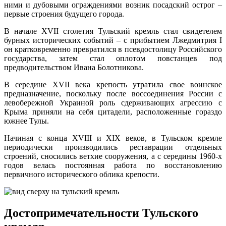
ними и дубовыми ограждениями возник посадский острог –
первые строения будущего города.
В начале XVII столетия Тульский кремль стал свидетелем
бурных исторических событий – с прибытием Лжедмитрия I
он кратковременно превратился в псевдостолицу Российского
государства, затем стал оплотом повстанцев под
предводительством Ивана Болотникова.
В середине XVII века крепость утратила свое воинское
предназначение, поскольку после воссоединения России с
левобережной Украиной роль сдерживающих агрессию с
Крыма приняли на себя цитадели, расположенные гораздо
южнее Тулы.
Начиная с конца XVIII и XIX веков, в Тульском кремле
периодически производились реставрации отдельных
строений, сносились ветхие сооружения, а с середины 1960-х
годов велась постоянная работа по восстановлению
первичного исторического облика крепости.
Достопримечательности Тульского