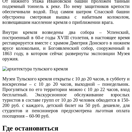
От нижнего этажа Ивановской башни проложен тайный
подземный тоннель к реке. По нему защитников крепости
обеспечивали водой. Под самим шатром Спасской башни
обустроена смотровая вышка с набатным колоколом,
возвещавшим население кремля о приближении врага.
Внутри кремля возведены два собора – Успенский,
построенный в 60-е годы XVIII столетия, в настоящее время
реставрируется вместе с храмом Дмитрия Донского в нижнем
ярусе колокольни, и Богоявленский собор, сооруженный в
1863 году, в котором сейчас развернуты экспозиции Музея
оружия.
Музеи Тульского кремля открыты с 10 до 20 часов, в субботу и
воскресенье – с 10 до 20 часов, выходной – понедельник.
Прогуляться по его территории можно с 10 до 22 часов, вход
бесплатный. Экскурсионное обслуживание взрослых
туристов в составе групп от 10 до 20 человек обходится в 150-
200 руб. с каждого, детский билет на 50 руб. дешевле, для
студентов и пенсионеров предусмотрена льготная оплата
посещения – 60-90 руб.
Где остановиться