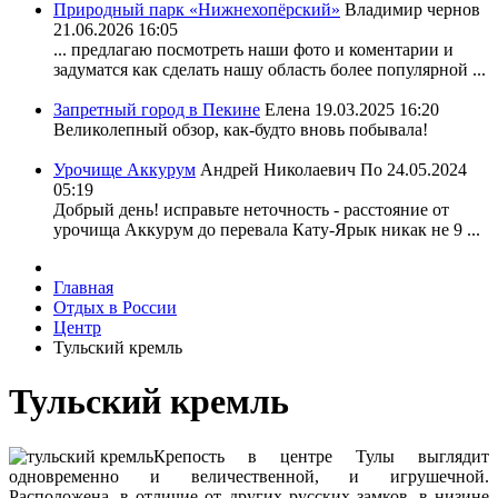
Природный парк «Нижнехопёрский»
Владимир чернов
21.06.2026 16:05
... предлагаю посмотреть наши фото и коментарии и
задуматся как сделать нашу область более популярной ...
Запретный город в Пекине
Елена
19.03.2025 16:20
Великолепный обзор, как-будто вновь побывала!
Урочище Аккурум
Андрей Николаевич По
24.05.2024
05:19
Добрый день! исправьте неточность - расстояние от
урочища Аккурум до перевала Кату-Ярык никак не 9 ...
Главная
Отдых в России
Центр
Тульский кремль
Тульский кремль
Крепость в центре Тулы выглядит
одновременно и величественной, и игрушечной.
Расположена, в отличие от других русских замков, в низине