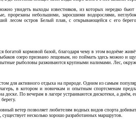
ожно увидеть выходы известняков, из которых нередко бьют 
ые, прорезаны небольшими, заросшими водорослями, неглубо
осший лесом остров Белый плав, с открывающейся с его берег
ся богатой кормовой базой, благодаря чему в этом водоёме жив
рыбаков озеро признано лещовым, но поймать здесь можно и щук
 опытные рыболовы разживаются крупными налимами. Лес, окруж
естом для активного отдыха на природе. Одним из самым популя
-лагерь, в котором и новичкам и опытным спортсменам пред
доске. По вечерам в лагере устраиваются дискотеки, а днём, ес
берегу.
 Ровный ветер позволяет любителям водных видов спорта добиват
х, существует несколько хорошо разработанных маршрутов.