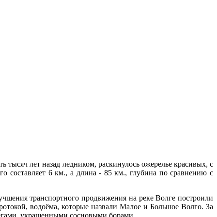
 тысяч лет назад ледником, раскинулось ожерелье красивых, с
составляет 6 км., а длина - 85 км., глубина по сравнению с
лучшения транспортного продвижения на реке Волге построили
ротокой, водоёма, которые назвали Малое и Большое Волго. За
регами, украшенными сосновыми борами.