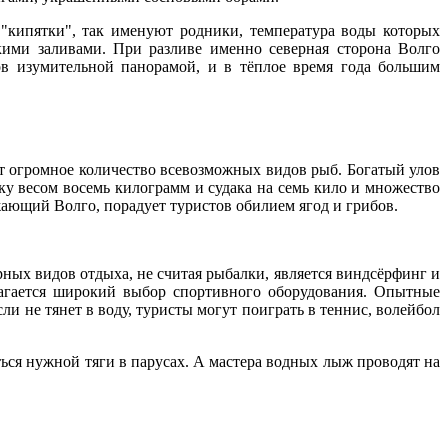
"кипятки", так именуют родники, температура воды которых
кими заливами. При разливе именно северная сторона Волго
ов изумительной панорамой, и в тёплое время года большим
ёт огромное количество всевозможных видов рыб. Богатый улов
у весом восемь килограмм и судака на семь кило и множество
ающий Волго, порадует туристов обилием ягод и грибов.
рных видов отдыха, не считая рыбалки, является виндсёрфинг и
лагается широкий выбор спортивного оборудования. Опытные
ли не тянет в воду, туристы могут поиграть в теннис, волейбол
ься нужной тяги в парусах. А мастера водных лыж проводят на