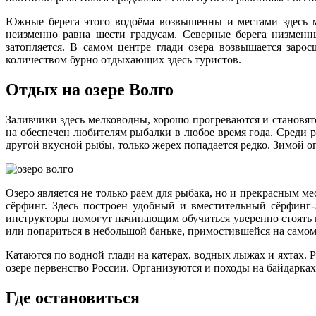
Южные берега этого водоёма возвышенны и местами здесь м
неизменно равна шести градусам. Северные берега низменн
затопляется. В самом центре глади озера возвышается зар
количеством бурно отдыхающих здесь туристов.
Отдых на озере Волго
Заливчики здесь мелководны, хорошо прогреваются и становят
на обеспечен любителям рыбалки в любое время года. Среди 
другой вкусной рыбы, только жерех попадается редко. Зимой
Озеро является не только раем для рыбака, но и прекрасным м
сёрфинг. Здесь построен удобный и вместительный сёрфинг
инструкторы помогут начинающим обучиться уверенно стоять на 
или попариться в небольшой баньке, примостившейся на самом 
Катаются по водной глади на катерах, водных лыжах и яхтах.
озере первенство России. Организуются и походы на байдарка
Где остановиться