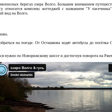
ивописных берегах озера Волго. Большим вниманием путешестве
у относится комплекс коттеджей с названием "У пасечника",
й вид на Волго.
рово.
браться на поезде. От Осташкова ходят автобусы до посёлка 
ться нужно по Новорижскому шоссе и достигнув поворота на Ржев