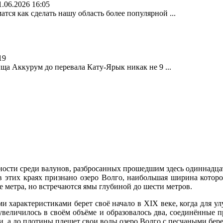
1.06.2026 16:05
атся как сделать нашу область более популярной ...
19
ища Аккурум до перевала Кату-Ярык никак не 9 ...
ости среди валунов, разбросанных прошедшим здесь одиннадцать
этих краях признано озеро Волго, наибольшая ширина которого 
 метра, но встречаются ямы глубиной до шести метров.
и характеристиками берет своё начало в XIX веке, когда для у
увеличилось в своём объёме и образовалось два, соединённые п
и, а до плотины плещет свои воды озеро Волго с песчаными бе