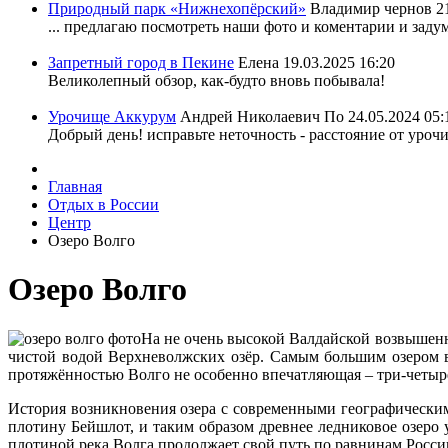
Природный парк «Нижнехопёрский»
Владимир чернов
2
... предлагаю посмотреть наши фото и коментарии и задум
Запретный город в Пекине
Елена
19.03.2025 16:20
Великолепный обзор, как-будто вновь побывала!
Урочище Аккурум
Андрей Николаевич По
24.05.2024 05:
Добрый день! исправьте неточность - расстояние от уроч
Главная
Отдых в России
Центр
Озеро Волго
Озеро Волго
На не очень высокой Валдайской возвышенн
чистой водой Верхневолжских озёр. Самым большим озером в 
протяжённостью Волго не особенно впечатляющая ‒ три-четыре
История возникновения озера с современными географическим
плотину Бейшлот, и таким образом древнее ледниковое озеро 
плотиной река Волга продолжает свой путь по равнинам Росси