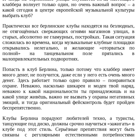
клаббера волнует только один, но очень важный вопрос – а
какой сегодня в центре европейской музыкальной культуры
выбрать клуб?
Практически все берлинские клубы находятся на безлюдных,
не отягощённых сверкающих огнями магазинов улицах, в
старых, абсолютно не гламурных, постройках. Такая ситуация
сложилась во времена, когда музыкальные клубные площадки
открывались нелегально, и желающие «оторваться по
полной» на танцевальном поле прятались в
малопривлекательных подворотнях.
Попасть в клуб Берлина, только потому что клаббер имеет
много денег, не получится, даже если у него есть очень много
денег. Здесь работает только одно правило – понравиться
охране. Неважно, насколько шикарен и моден твой наряд,
неважно к какой национальности ты принадлежишь и на
какой улице живёшь, важно не вызвать у охраны негативных
эмоций, и тогда оригинальный фейсконтроль будет пройден
беспрепятственно.
Клубы Берлина порадуют любителей техно, а туристы,
танцующие под диско, должны срочно научиться «зажигать» в
клубе под этот стиль. Серьёзные препятствия могут быть
связаны с регулярными естественными потребностями