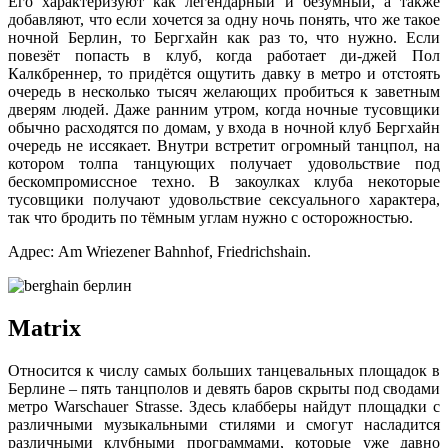
Его характеризуют как легендарный и безумный, а также
добавляют, что если хочется за одну ночь понять, что же такое
ночной Берлин, то Бергхайн как раз то, что нужно. Если
повезёт попасть в клуб, когда работает ди-джей Пол
Калкбреннер, то придётся ощутить давку в метро и отстоять
очередь в несколько тысяч желающих пробиться к заветным
дверям людей. Даже ранним утром, когда ночные тусовщики
обычно расходятся по домам, у входа в ночной клуб Бергхайн
очередь не иссякает. Внутри встретит огромный танцпол, на
котором толпа танцующих получает удовольствие под
бескомпромиссное техно. В закоулках клуба некоторые
тусовщики получают удовольствие сексуального характера,
так что бродить по тёмным углам нужно с осторожностью.
Адрес: Am Wriezener Bahnhof, Friedrichshain.
Matrix
Относится к числу самых больших танцевальных площадок в
Берлине – пять танцполов и девять баров скрыты под сводами
метро Warschauer Strasse. Здесь клабберы найдут площадки с
различными музыкальными стилями и смогут насладится
различными клубными программами, которые уже давно