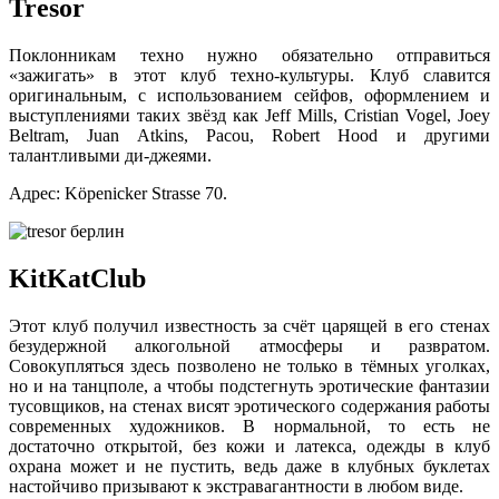
Tresor
Поклонникам техно нужно обязательно отправиться
«зажигать» в этот клуб техно-культуры. Клуб славится
оригинальным, с использованием сейфов, оформлением и
выступлениями таких звёзд как Jeff Mills, Cristian Vogel, Joey
Beltram, Juan Atkins, Pacou, Robert Hood и другими
талантливыми ди-джеями.
Адрес: Köpenicker Strasse 70.
KitKatClub
Этот клуб получил известность за счёт царящей в его стенах
безудержной алкогольной атмосферы и развратом.
Совокупляться здесь позволено не только в тёмных уголках,
но и на танцполе, а чтобы подстегнуть эротические фантазии
тусовщиков, на стенах висят эротического содержания работы
современных художников. В нормальной, то есть не
достаточно открытой, без кожи и латекса, одежды в клуб
охрана может и не пустить, ведь даже в клубных буклетах
настойчиво призывают к экстравагантности в любом виде.