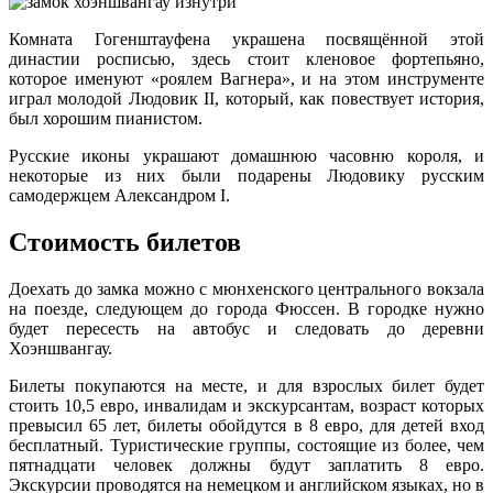
Комната Гогенштауфена украшена посвящённой этой
династии росписью, здесь стоит кленовое фортепьяно,
которое именуют «роялем Вагнера», и на этом инструменте
играл молодой Людовик II, который, как повествует история,
был хорошим пианистом.
Русские иконы украшают домашнюю часовню короля, и
некоторые из них были подарены Людовику русским
самодержцем Александром I.
Стоимость билетов
Доехать до замка можно с мюнхенского центрального вокзала
на поезде, следующем до города Фюссен. В городке нужно
будет пересесть на автобус и следовать до деревни
Хоэншвангау.
Билеты покупаются на месте, и для взрослых билет будет
стоить 10,5 евро, инвалидам и экскурсантам, возраст которых
превысил 65 лет, билеты обойдутся в 8 евро, для детей вход
бесплатный. Туристические группы, состоящие из более, чем
пятнадцати человек должны будут заплатить 8 евро.
Экскурсии проводятся на немецком и английском языках, но в