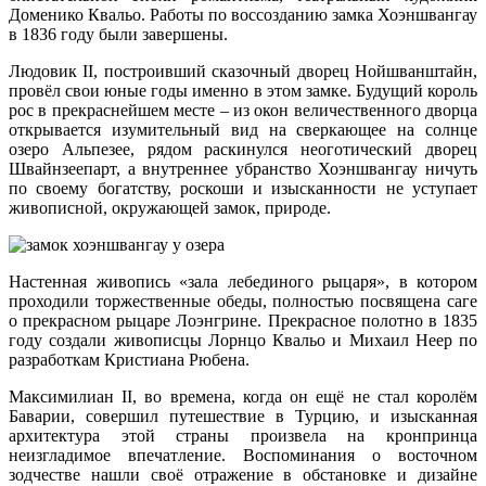
Доменико Квальо. Работы по воссозданию замка Хоэншвангау
в 1836 году были завершены.
Людовик II, построивший сказочный дворец Нойшванштайн,
провёл свои юные годы именно в этом замке. Будущий король
рос в прекраснейшем месте – из окон величественного дворца
открывается изумительный вид на сверкающее на солнце
озеро Альпезее, рядом раскинулся неоготический дворец
Швайнзеепарт, а внутреннее убранство Хоэншвангау ничуть
по своему богатству, роскоши и изысканности не уступает
живописной, окружающей замок, природе.
Настенная живопись «зала лебединого рыцаря», в котором
проходили торжественные обеды, полностью посвящена саге
о прекрасном рыцаре Лоэнгрине. Прекрасное полотно в 1835
году создали живописцы Лорнцо Квальо и Михаил Неер по
разработкам Кристиана Рюбена.
Максимилиан II, во времена, когда он ещё не стал королём
Баварии, совершил путешествие в Турцию, и изысканная
архитектура этой страны произвела на кронпринца
неизгладимое впечатление. Воспоминания о восточном
зодчестве нашли своё отражение в обстановке и дизайне