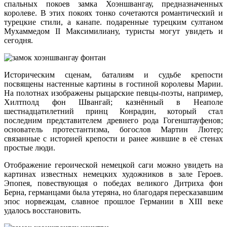
спальных покоев замка
Хоэншвангау
, предназначенных
королеве. В этих покоях тонко сочетаются романтический и
турецкие стили, а канапе. подаренные турецким султаном
Мухаммедом II Максимилиану, туристы могут увидеть и
сегодня.
Историческим сценам, баталиям и судьбе крепости
посвящены настенные картины в гостиной королевы Марии.
На полотнах изображены рыцарские певцы-поэты, например,
Хилтполд фон Швангай; казнённый в Неаполе
шестнадцатилетний принц Конрадин, который стал
последним представителем древнего рода Гогенштауфенов;
основатель протестантизма, богослов Мартин Лютер;
связанные с историей крепости и ранее жившие в её стенах
простые люди.
Отображение героической немецкой саги можно увидеть на
картинах известных немецких художников в зале Героев.
Эпопея, повествующая о победах великого Дитриха фон
Берна, германцами была утеряна, но благодаря пересказавшим
эпос норвежцам, славное прошлое Германии в XIII веке
удалось восстановить.