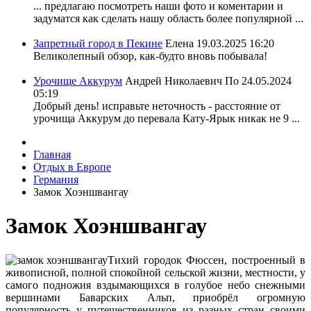
... предлагаю посмотреть наши фото и коментарии и
задуматся как сделать нашу область более популярной ...
Запретный город в Пекине
Елена
19.03.2025 16:20
Великолепный обзор, как-будто вновь побывала!
Урочище Аккурум
Андрей Николаевич По
24.05.2024
05:19
Добрый день! исправьте неточность - расстояние от
урочища Аккурум до перевала Кату-Ярык никак не 9 ...
Главная
Отдых в Европе
Германия
Замок Хоэншвангау
Замок Хоэншвангау
Тихий городок Фюссен, построенный в
живописной, полной спокойной сельской жизни, местности, у
самого подножия вздымающихся в голубое небо снежными
вершинами Баварских Альп, приобрёл огромную
популярность у путешественников из разных стран своими