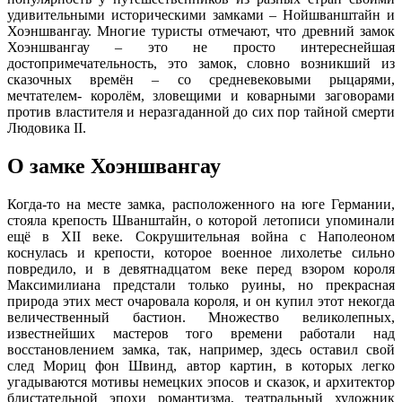
удивительными историческими замками – Нойшванштайн и
Хоэншвангау. Многие туристы отмечают, что древний замок
Хоэншвангау – это не просто интереснейшая
достопримечательность, это замок, словно возникший из
сказочных времён – со средневековыми рыцарями,
мечтателем- королём, зловещими и коварными заговорами
против властителя и неразгаданной до сих пор тайной смерти
Людовика II.
О замке Хоэншвангау
Когда-то на месте замка, расположенного на юге Германии,
стояла крепость Шванштайн, о которой летописи упоминали
ещё в XII веке. Сокрушительная война с Наполеоном
коснулась и крепости, которое военное лихолетье сильно
повредило, и в девятнадцатом веке перед взором короля
Максимилиана предстали только руины, но прекрасная
природа этих мест очаровала короля, и он купил этот некогда
величественный бастион. Множество великолепных,
известнейших мастеров того времени работали над
восстановлением замка, так, например, здесь оставил свой
след Мориц фон Швинд, автор картин, в которых легко
угадываются мотивы немецких эпосов и сказок, и архитектор
блистательной эпохи романтизма, театральный художник