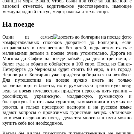
солнца и моря. Важно, чтобы были при себе загранпаспорт с
визовой отметкой, водительское удостоверение, имеющее
международный статус, медстраховка и техпаспорт.
На поезде
Один из самых
комфортабельных способов добраться до Болгарии, если
отправляться в путешествие без детей, ведь летом ехать с
маленькими детьми в поезде очень утомительно. Дорога из
Москвы до Софии на поезде займёт два дня и три ночи, а
билет туда и обратно обойдётся в 100 евро. Поезд из Санкт-
Петербурга до Черновцы будет стоить 80 евро, а из города
Черновцы в Болгарию уже придётся добираться на автобусе.
Для путешествия на поезде нужно иметь не только
загранпаспорт и билеты, но и румынскую транзитную визу,
ведь за время путешествия придётся пересечь пять границ –
российскую, украинскую, молдавскую, румынскую и
болгарскую. По отзывам туристов, таможенники в сумках не
роются, а только проверяют паспорта и на русском языке
задают вопросы о провозимых туристами вещах. Остановок
во время следования поезда делается много и в пути можно
купить себе всё необходимое.
Каким бы видом транспорта путешественники не решили