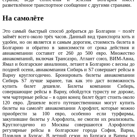
разветвлённое транспортное сообщение с другими странами.
На самолёте
Это самый быстрый способ добраться до Болгарии − полёт
займёт всего около трёх часов. Данный вид транспорта хоть и
удобен, но он является и самым дорогим, стоимость билета в
Болгарию и обратно в зависимости от срока действия и
авиакомпании составит от 260 до 500 евро. Множество
авиакомпаний, включая Трансаэро, Атлант союз, ВИМ-Авиа,
Ямал и болгарские авиалинии, летают в Болгарию с весны до
поздней осени, авиакомпания Сибирь и S7 совершает рейсы в
Варну круглогодично. Бронировать билеты авиакомпании
Сибирь S7 лучше заранее, так как это даст возможность
купить билет дешевле. Билеты компании Сибирь,
совершающие рейсы в Варну, обойдутся туристу не дороже,
чем чартерные рейсы – в один конец билет будет стоить около
120 евро. Дешевле всего путешественники могут купить
билеты на самолёт авиакомпании Аэрофлот, которые можно
приобрести за 100 евро, особенно если турфирмы,
закупившие билеты у Аэрофлота, не смогли их реализовать.
Круглогодично из Москвы совершаются Аэрофлотом
регулярные рейсы в болгарские города София, Варна,
Пловдив и Бургас. В летний сезон до Бургаса и Варны из