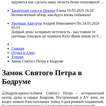
задуматся как сделать нашу область более популярной ...
Запретный город в Пекине
Елена
19.03.2025 16:20
Великолепный обзор, как-будто вновь побывала!
Урочище Аккурум
Андрей Николаевич По
24.05.2024
05:19
Добрый день! исправьте неточность - расстояние от
урочища Аккурум до перевала Кату-Ярык никак не 9 ...
Главная
Отдых в Азии
Турция
Замок Святого Петра в Бодруме
Замок Святого Петра в
Бодруме
Замок Святого Петра – исторический
центр, душа и сердце Бодрума. Построенный в XV веке, он
видел немало блистательных побед и разгромных поражений,
бесстрашных подвигов и даже тактических отступлений.