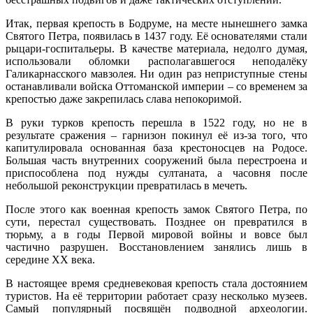
Итак, первая крепость в Бодруме, на месте нынешнего замка
Святого Петра, появилась в 1437 году. Её основателями стали
рыцари-госпитальеры. В качестве материала, недолго думая,
использовали обломки располагавшегося неподалёку
Галикарнасского мавзолея. Ни один раз неприступные стены
останавливали войска Оттоманской империи – со временем за
крепостью даже закрепилась слава непокоримой.
В руки турков крепость перешла в 1522 году, но не в
результате сражения – гарнизон покинул её из-за того, что
капитулировала основанная база крестоносцев на Родосе.
Большая часть внутренних сооружений была перестроена и
приспособлена под нужды султаната, а часовня после
небольшой реконструкции превратилась в мечеть.
После этого как военная крепость замок Святого Петра, по
сути, перестал существовать. Позднее он превратился в
тюрьму, а в годы Первой мировой войны и вовсе был
частично разрушен. Восстановлением занялись лишь в
середине XX века.
В настоящее время средневековая крепость стала достоянием
туристов. На её территории работает сразу несколько музеев.
Самый популярный посвящён подводной археологии.