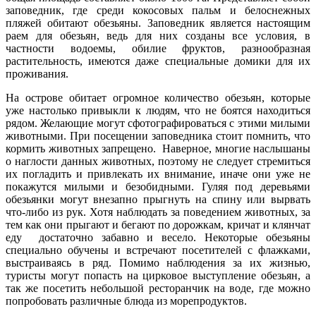
заповедник, где среди кокосовых пальм и белоснежных
пляжей обитают обезьяны. Заповедник является настоящим
раем для обезьян, ведь для них созданы все условия, в
частности водоемы, обилие фруктов, разнообразная
растительность, имеются даже специальные домики для их
проживания.
На острове обитает огромное количество обезьян, которые
уже настолько привыкли к людям, что не боятся находиться
рядом. Желающие могут сфотографироваться с этими милыми
животными. При посещении заповедника стоит помнить, что
кормить животных запрещено. Наверное, многие наслышаны
о наглости данных животных, поэтому не следует стремиться
их погладить и привлекать их внимание, иначе они уже не
покажутся милыми и безобидными. Гуляя под деревьями
обезьянки могут внезапно прыгнуть на спину или вырвать
что-либо из рук. Хотя наблюдать за поведением животных, за
тем как они прыгают и бегают по дорожкам, кричат и клянчат
еду достаточно забавно и весело. Некоторые обезьяны
специально обучены и встречают посетителей с флажками,
выстраиваясь в ряд. Помимо наблюдения за их жизнью,
туристы могут попасть на цирковое выступление обезьян, а
так же посетить небольшой ресторанчик на воде, где можно
попробовать различные блюда из морепродуктов.