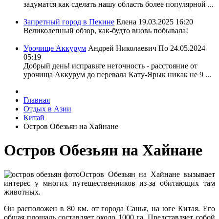
задуматся как сделать нашу область более популярной ...
Запретный город в Пекине
Елена
19.03.2025 16:20
Великолепный обзор, как-будто вновь побывала!
Урочище Аккурум
Андрей Николаевич По
24.05.2024
05:19
Добрый день! исправьте неточность - расстояние от
урочища Аккурум до перевала Кату-Ярык никак не 9 ...
Главная
Отдых в Азии
Китай
Остров Обезьян на Хайнане
Остров Обезьян на Хайнане
Остров Обезьян на Хайнане вызывает
интерес у многих путешественников из-за обитающих там
животных.
Он расположен в 80 км. от города Санья, на юге Китая. Его
общая площадь составляет около 1000 га. Представляет собой