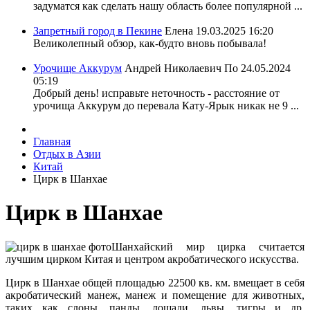
задуматся как сделать нашу область более популярной ...
Запретный город в Пекине
Елена
19.03.2025 16:20
Великолепный обзор, как-будто вновь побывала!
Урочище Аккурум
Андрей Николаевич По
24.05.2024
05:19
Добрый день! исправьте неточность - расстояние от
урочища Аккурум до перевала Кату-Ярык никак не 9 ...
Главная
Отдых в Азии
Китай
Цирк в Шанхае
Цирк в Шанхае
Шанхайский мир цирка считается
лучшим цирком Китая и центром акробатического искусства.
Цирк в Шанхае общей площадью 22500 кв. км. вмещает в себя
акробатический манеж, манеж и помещение для животных,
таких как слоны, панды, лошади, львы, тигры и др.