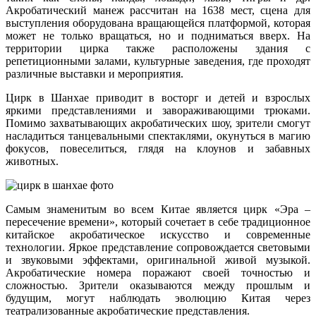
Акробатический манеж рассчитан на 1638 мест, сцена для
выступления оборудована вращающейся платформой, которая
может не только вращаться, но и подниматься вверх. На
территории цирка также расположены здания с
репетиционными залами, культурные заведения, где проходят
различные выставки и мероприятия.
Цирк в Шанхае приводит в восторг и детей и взрослых
яркими представлениями и завораживающими трюками.
Помимо захватывающих акробатических шоу, зрители смогут
насладиться танцевальными спектаклями, окунуться в магию
фокусов, повеселиться, глядя на клоунов и забавных
животных.
Самым знаменитым во всем Китае является цирк «Эра –
пересечение времени», который сочетает в себе традиционное
китайское акробатическое искусство и современные
технологии. Яркое представление сопровождается световыми
и звуковыми эффектами, оригинальной живой музыкой.
Акробатические номера поражают своей точностью и
сложностью. Зрители оказываются между прошлым и
будущим, могут наблюдать эволюцию Китая через
театрализованные акробатические представления.