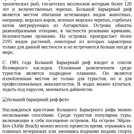
тропических рыб, гигантских моллюсков которым более 120
лет и величественных черепах. Большой барьерный риф
является местом обитания исчезающих видов животных,
например, морских коров, зеленых морских черепах, горбатых
китов мигрирующих из Антарктики. Острова обжиты
разнообразными птицами, в частности розовыми крачками,
белохвостыми орланами. На островах произрастает более
2195 видов растений, некоторые из которых характерны
только для данной местности и не встречаются больше нигде в
мире.
С 1981 года Большой Барьерный риф входит в список
Всемирного наследия. Основным развлечением среди
туристов является подводное плавание. Он является
излюбленным местом не только для туристов, но и для
профессиональных аквалангистов. В водах можно купаться,
ходить под парусом, заниматься дайвингом.
Наслаждаться красотами Большого Барьерного рифа можно
несколькими способами. Среди туристов популярны туры,
включающие в себя посещение островов. На острове Эйрли-
Бич (Airlie Beach) можно весело провести время, отрываясь на
пляжных вечеринках или занимаясь водными видами спорта