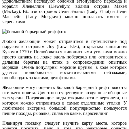
удовольствием исследуют обломки затонувшего парохода и
корабля Ллевеллин (Llewellyn) вблизи острова Макэя
(Mackay). Вблизи островов Леди Эллиот (Lady Elliot) и Леди
Масгрейв (Lady Musgrave) можно поплавать вместе с
черепахами.
Любой желающий может отправиться в путешествие под
парусом к островам Лоу (Low Isles), открытым капитаном
Куком в 1770 г. Полюбоваться живописными уголками можно
просто катаясь на лодке вдоль побережья или отправиться к
дальним берегам на яхтах в сопровождении опытных
моряков. Очень популярны морские круизы, в ходе которых
удается полюбоваться восхитительными пейзажами,
понаблюдать за китами, дельфинами.
Желающие могут оценить Большой Барьерный риф с высоты
птичьего полета. Для этого существуют воздушные обзорные
экскурсии. Потрясающие виды открываются с вертолета, на
котором можно отправиться в самые отдаленные уголки. У
любителей экстрима большой популярностью пользуются
пешие походы, рыбалка, сплав на каяке, парасейлинг.
Планируя поездку, следует изучить карту места, которое
хочется посетить. Дело в том, что некоторые области