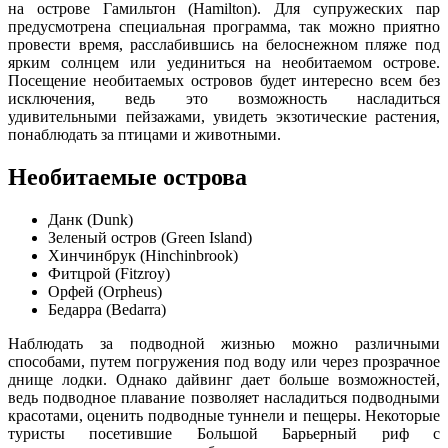
на острове Гамильтон (Hamilton). Для супружеских пар
предусмотрена специальная программа, так можно приятно
провести время, расслабившись на белоснежном пляже под
ярким солнцем или уединиться на необитаемом острове.
Посещение необитаемых островов будет интересно всем без
исключения, ведь это возможность насладиться
удивительными пейзажами, увидеть экзотические растения,
понаблюдать за птицами и животными.
Необитаемые острова
Данк (Dunk)
Зеленый остров (Green Island)
Хинчинбрук (Hinchinbrook)
Фитцрой (Fitzroy)
Орфей (Orpheus)
Бедарра (Bedarra)
Наблюдать за подводной жизнью можно различными
способами, путем погружения под воду или через прозрачное
днище лодки. Однако дайвинг дает больше возможностей,
ведь подводное плавание позволяет насладиться подводными
красотами, оценить подводные туннели и пещеры. Некоторые
туристы посетившие Большой Барьерный риф с