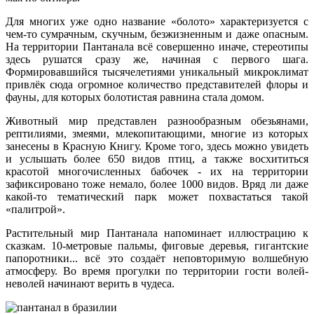
Для многих уже одно название «болото» характеризуется с
чем-то сумрачным, скучным, безжизненным и даже опасным.
На территории Пантанала всё совершенно иначе, стереотипы
здесь рушатся сразу же, начиная с первого шага.
Формировавшийся тысячелетиями уникальный микроклимат
привлёк сюда огромное количество представителей флоры и
фауны, для которых болотистая равнина стала домом.
Животный мир представлен разнообразным обезьянами,
рептилиями, змеями, млекопитающими, многие из которых
занесены в Красную Книгу. Кроме того, здесь можно увидеть
и услышать более 650 видов птиц, а также восхититься
красотой многочисленных бабочек - их на территории
зафиксировано тоже немало, более 1000 видов. Вряд ли даже
какой-то тематический парк может похвастаться такой
«палитрой».
Растительный мир Пантанала напоминает иллюстрацию к
сказкам. 10-метровые пальмы, фиговые деревья, гигантские
папоротники... всё это создаёт неповторимую волшебную
атмосферу. Во время прогулки по территории гости волей-
неволей начинают верить в чудеса.