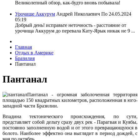
Великолепный обзор, как-будто вновь побывала!
Урочище Аккурум
Андрей Николаевич По
24.05.2024
05:19
Добрый день! исправьте неточность - расстояние от
урочища Аккурум до перевала Кату-Ярык никак не 9 ...
Главная
Отдых в Америке
Бразилия
Пантанал
Пантанал
Пантанал - огромная заболоченная территория
площадью 150 квадратных километров, расположенная в юго-
западной части Бразилии.
Впадина тектонического происхождения, по сути,
представляет собой дельту сразу двух рек - Парагвая и Куябы,
постоянно заполненную водой и от этого превращающуюся в
болото. Наиболее эффектно она выглядит в период дождей, с
мая по октябрь.