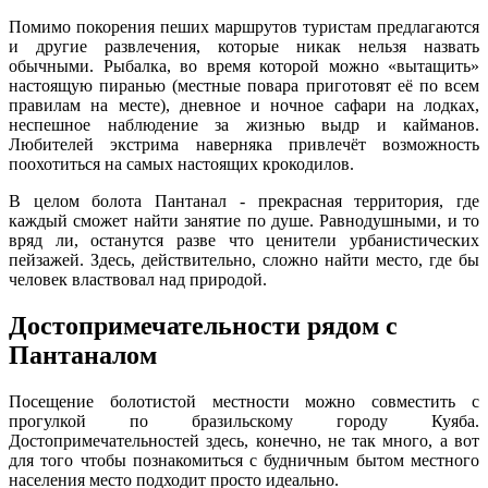
Помимо покорения пеших маршрутов туристам предлагаются
и другие развлечения, которые никак нельзя назвать
обычными. Рыбалка, во время которой можно «вытащить»
настоящую пиранью (местные повара приготовят её по всем
правилам на месте), дневное и ночное сафари на лодках,
неспешное наблюдение за жизнью выдр и кайманов.
Любителей экстрима наверняка привлечёт возможность
поохотиться на самых настоящих крокодилов.
В целом болота Пантанал - прекрасная территория, где
каждый сможет найти занятие по душе. Равнодушными, и то
вряд ли, останутся разве что ценители урбанистических
пейзажей. Здесь, действительно, сложно найти место, где бы
человек властвовал над природой.
Достопримечательности рядом с
Пантаналом
Посещение болотистой местности можно совместить с
прогулкой по бразильскому городу Куяба.
Достопримечательностей здесь, конечно, не так много, а вот
для того чтобы познакомиться с будничным бытом местного
населения место подходит просто идеально.