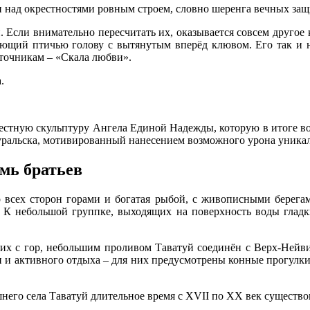
 над окрестностями ровным строем, словно шеренга вечных защ
 Если внимательно пересчитать их, оказывается совсем другое ко
ющий птичью голову с вытянутым вперёд клювом. Его так и на
точникам – «Скала любви».
.
вестную скульптуру Ангела Единой Надежды, которую в итоге во
оуральска, мотивированный нанесением возможного урона уника
мь братьев
 всех сторон горами и богатая рыбой, с живописными берега
. К небольшой группке, выходящих на поверхность воды гладки
их с гор, небольшим проливом Таватуй соединён с Верх-Нейвин
 и активного отдыха – для них предусмотрены конные прогулки,
шнего села Таватуй длительное время с XVII по XX век существ