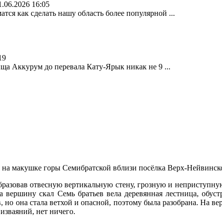
1.06.2026 16:05
атся как сделать нашу область более популярной ...
19
ища Аккурум до перевала Кату-Ярык никак не 9 ...
а макушке горы Семибратской вблизи посёлка Верх-Нейвинског
разовав отвесную вертикальную стену, грозную и неприступную
на вершину скал Семь братьев вела деревянная лестница, обус
о она стала ветхой и опасной, поэтому была разобрана. На ве
изваяний, нет ничего.