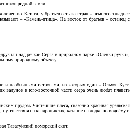
итников родной земли.
личество. Кстати, у братьев есть «сестра» – немного западнее
зывают – «Камень-птица». На восток от братьев – останец с
друзили над речкой Серга в природном парке «Оленьи ручьи»,
льному природному объекту.
ми и необычными островами, из которых один – Ольхов Куст,
х валунов в юго-восточной части озера очень любят плавать
ским прудом. Чистейшие плёса, сказочно-красивая уральская
 путешествия на квадроциклах, катание на лодке по водоёму и
овал Таватуйский поморский скит.