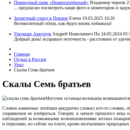
Природный парк «Нижнехопёрский»
Владимир чернов
2
... предлагаю посмотреть наши фото и коментарии и задум
Запретный город в Пекине
Елена
19.03.2025 16:20
Великолепный обзор, как-будто вновь побывала!
Урочище Аккурум
Андрей Николаевич По
24.05.2024 05:
Добрый день! исправьте неточность - расстояние от уроч
Главная
Отдых в России
Урал
Скалы Семь братьев
Скалы Семь братьев
Могучие останцы-великаны возвышаются н
Словно каменные лепёшки аккуратно сложил кто-то слоями, об
снаряжения не взобраться. Говорят, в начале прошлого века 
наблюдений за возможными возникновениями лесных пожаров, н
и перилами, но сейчас на плато, кроме молчаливых природных 