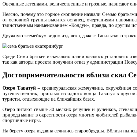
Овеянные легендами, величественные и грозные, нависают они
Неясно, почему это горное скопление назвали Семью братьями.
от основной группы высится останец, очертаниями напомина
таинственным наименованием «Колдун», правда, по другим ис
Дружную «семейку» видно издалека, даже с Тагильского тракта
Среди Семи братьев изначально планировалось установить из
так как авторы проекта получили отказ у администрации Нов
Достопримечательности вблизи скал Се
Озеро Таватуй
– среднеуральская жемчужина, окружённая со
путешественник, приплыл из одного конца Таватуя в другой
туристы, отдыхающие на ближайших базах.
Озеро питают свыше 30 мелких речушек и ручейков, стекающ
природа манит в окрестности озера многих любителей рыбалки
спортивные игры.
На берегу озера издавна селились старообрядцы. Вблизи ныне