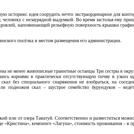
ую историю: идея соорудить нечто экстраординарное для конто
человеку с незаурядной выдумкой. Во время застолья ему приш
 кровлей, напоминающей рельефную поверхность крышки графин
инского посёлка и местом размещения его администрации.
жены не менее живописные гранитные останцы Три сестры в окр
шись корнями в практически отсутствующую почву в узких ще
 скал без специального снаряжения не взобраться, на сосед
ели подножия скал – шустрое семейство бурундуков – ведё
ий или от озера Таватуй. Соответственно и разместиться можно
е «Кристина», кемпинге «Лагуна», стоимость проживания – в пр