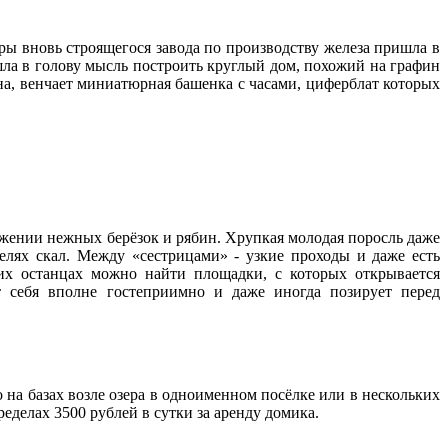
ры вновь строящегося завода по производству железа пришла в
ла в голову мысль построить круглый дом, похожий на графин
а, венчает миниатюрная башенка с часами, циферблат которых
ужении нежных берёзок и рябин. Хрупкая молодая поросль даже
лях скал. Между «сестрицами» - узкие проходы и даже есть
них останцах можно найти площадки, с которых открывается
т себя вполне гостеприимно и даже иногда позирует перед
 на базах возле озера в одноименном посёлке или в нескольких
еделах 3500 рублей в сутки за аренду домика.