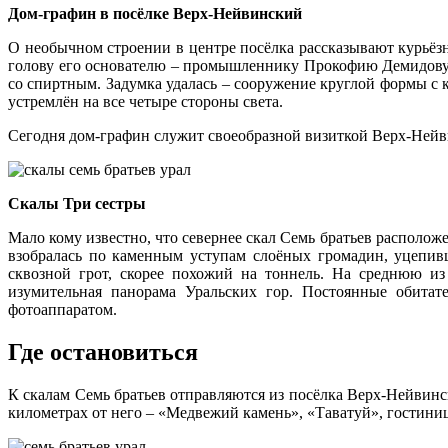
Дом-графин в посёлке Верх-Нейвинский
О необычном строении в центре посёлка рассказывают курьёзн
голову его основателю – промышленнику Прокофию Демидову, 
со спиртным. Задумка удалась – сооружение круглой формы с
устремлён на все четыре стороны света.
Сегодня дом-графин служит своеобразной визиткой Верх-Нейв
Скалы Три сестры
Мало кому известно, что севернее скал Семь братьев располо
взобралась по каменным уступам слоёных громадин, уцепив
сквозной грот, скорее похожий на тоннель. На среднюю из
изумительная панорама Уральских гор. Постоянные обитат
фотоаппаратом.
Где остановиться
К скалам Семь братьев отправляются из посёлка Верх-Нейвинск
километрах от него – «Медвежий камень», «Таватуй», гостиниц