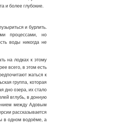
а и более глубокие.
узыриться и бурлить.
ми процессами, но
ость воды никогда не
.
ть на лодках к этому
ее всего, в этом есть
предпочитают жаться к
ская группа, которая
я дно озера, их стало
елей вглубь, в донную
щением между Адовым
ерсии рассказывается
ы в одном водоёме, а