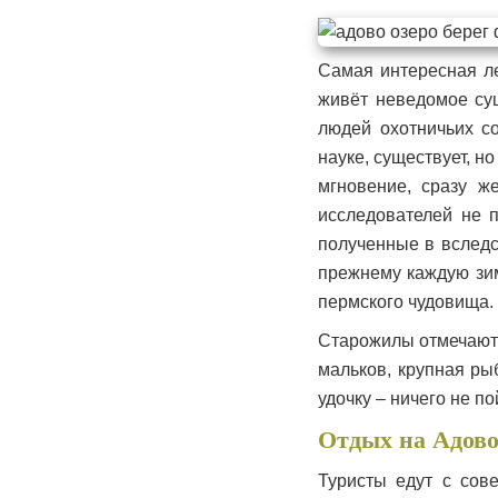
Самая интересная ле
живёт неведомое сущ
людей охотничьих со
науке, существует, н
мгновение, сразу ж
исследователей не п
полученные в вследс
прежнему каждую зим
пермского чудовища.
Старожилы отмечают 
мальков, крупная ры
удочку ‒ ничего не по
Отдых на Адово
Туристы едут с сов