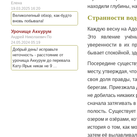
Елена
находили глубины, на
19.03.2025 16:20
Великолепный обзор, как-будто
Странности вод
вновь побывала!
Каждую весну на Адо
Урочище Аккурум
Это явление учёны
Андрей Николаевич По
24.05.2024 05:19
уверенности в их пр
Добрый день! исправьте
бывает спокойной, зд
неточность - расстояние от
урочища Аккурум до перевала
Посередине существу
Кату-Ярык никак не 9 ...
месту, утверждая, чт
своя доля правды, та
берегам. Приезжала 
не добилась никаких 
сначала затягивать в
полость. Существуе
озером и озёрами, к
история о том, как 
затем её вылавливал