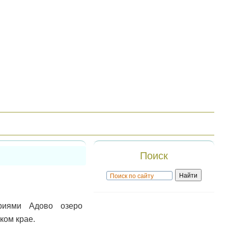
Поиск
риями Адово озеро
ком крае.