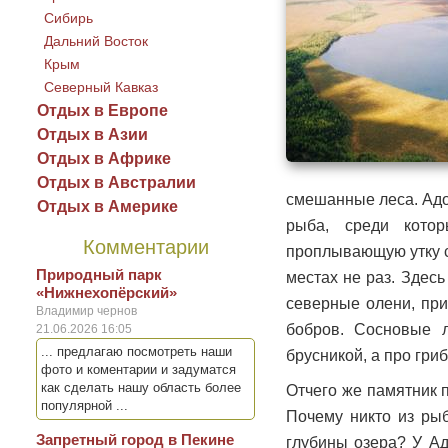
Сибирь
Дальний Восток
Крым
Северный Кавказ
Отдых в Европе
Отдых в Азии
Отдых в Африке
Отдых в Австралии
смешанные леса. Адов
Отдых в Америке
рыба, среди кото
Комментарии
проплывающую утку с
Природный парк
местах не раз. Здесь
«Нижнехопёрский»
северные олени, при
Владимир чернов
бобров. Сосновые л
21.06.2026 16:05
... предлагаю посмотреть наши
брусникой, а про гриб
фото и коментарии и задуматся
как сделать нашу область более
Отчего же памятник 
популярной ...
Почему никто из рыб
Запретный город в Пекине
глубины озера? У Ад