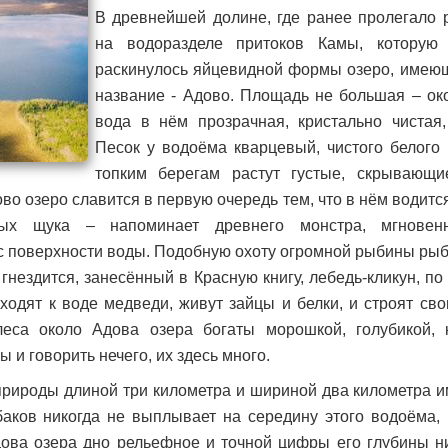
В древнейшей долине, где ранее пролегало 
на водоразделе притоков Камы, которую
раскинулось яйцевидной формы озеро, имею
название - Адово. Площадь не большая ‒ око
вода в нём прозрачная, кристально чистая,
Песок у водоёма кварцевый, чистого белого 
топким берегам растут густые, скрывающи
о озеро славится в первую очередь тем, что в нём водитс
рых щука ‒ напоминает древнего монстра, мгновен
 поверхности воды. Подобную охоту огромной рыбины рыб
 гнездится, занесённый в Красную книгу, лебедь-кликун, п
ходят к воде медведи, живут зайцы и белки, и строят св
еса около Адова озера богаты морошкой, голубикой, 
ы и говорить нечего, их здесь много.
природы длиной три километра и шириной два километра и
аков никогда не выплывает на середину этого водоёма, 
ова озера дно рельефное и точной цифры его глубины ни