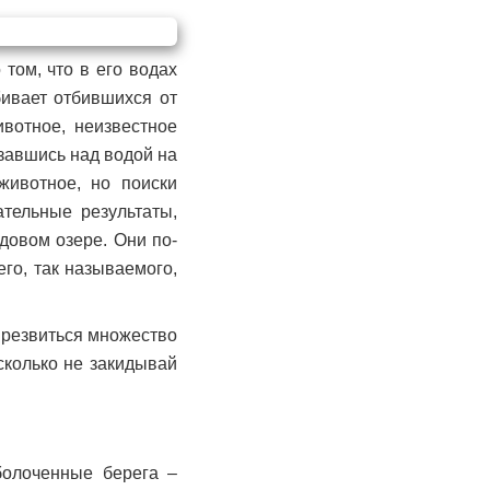
том, что в его водах
бивает отбившихся от
ивотное, неизвестное
азавшись над водой на
животное, но поиски
ательные результаты,
довом озере. Они по-
го, так называемого,
 резвиться множество
сколько не закидывай
болоченные берега ‒