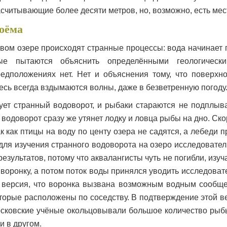
считывающие более десяти метров, но, возможно, есть мест
оёма
вом озере происходят странные процессы: вода начинает п
е пытаются объяснить определёнными геологически
едположениях нет. Нет и объяснения тому, что поверхн
есь всегда вздымаются волны, даже в безветренную погоду
ет странный водоворот, и рыбаки стараются не подплыва
о водоворот сразу же утянет лодку и ловца рыбы на дно. Скор
к как птицы на воду по центу озера не садятся, а лебеди 
для изучения странного водоворота на озеро исследователь
результатов, потому что аквалангисты чуть не погибли, изуча
 воронку, а потом поток воды принялся уводить исследоват
т версия, что воронка вызвана возможным водным сооб
оторые расположены по соседству. В подтверждение этой в
московские учёные окольцовывали большое количество рыб
и в другом.