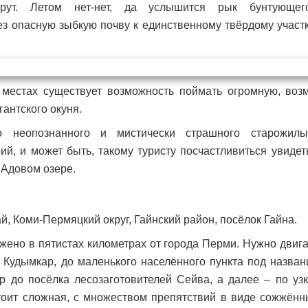
рут. Летом нет-нет, да услышится рык бунтующе
 опасную зыбкую почву к единственному твёрдому участк
 местах существует возможность поймать огромную, воз
гантского окуня.
 неопознанного и мистически страшного старожилы
ий, и может быть, такому туристу посчастливиться увидет
Адовом озере.
й, Коми-Пермяцкий округ, Гайнский район, посёлок Гайна.
жено в пятистах километрах от города Перми. Нужно двига
 Кудымкар, до маленького населённого пункта под назва
р до посёлка лесозаготовителей Сейва, а далее ‒ по уз
тоит сложная, с множеством препятствий в виде сожжённ