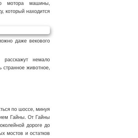
го мотора машины,
у, который находится
можно даже векового
 расскажут немало
ь странное животное,
ться по шоссе, минуя
нием Гайны. От Гайны
коколейной дороге до
ых мостов и остатков