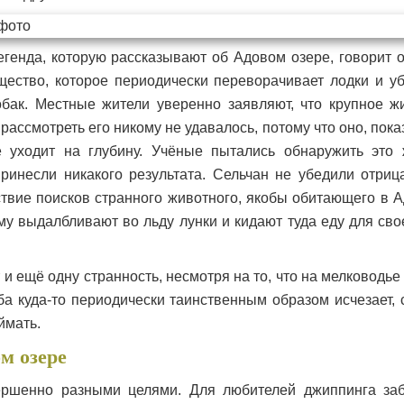
генда, которую рассказывают об Адовом озере, говорит о 
ество, которое периодически переворачивает лодки и у
бак. Местные жители уверенно заявляют, что крупное ж
о рассмотреть его никому не удавалось, потому что оно, пок
е уходит на глубину. Учёные пытались обнаружить это 
ринесли никакого результата. Сельчан не убедили отриц
твие поисков странного животного, якобы обитающего в А
у выдалбливают во льду лунки и кидают туда еду для свое
и ещё одну странность, несмотря на то, что на мелководье
ба куда-то периодически таинственным образом исчезает, 
ймать.
м озере
ершенно разными целями. Для любителей джиппинга за