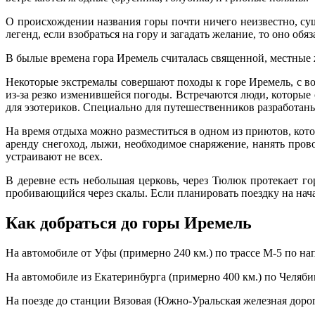
О происхождении названия горы почти ничего неизвестно, суще
легенд, если взобраться на гору и загадать желание, то оно обя
В былые времена гора Иремель считалась священной, местные ж
Некоторые экстремалы совершают походы к горе Иремель, с в
из-за резко изменившейся погоды. Встречаются люди, которые
для эзотериков. Специально для путешественников разработан
На время отдыха можно разместиться в одном из приютов, кото
аренду снегоход, лыжи, необходимое снаряжение, нанять пров
устраивают не всех.
В деревне есть небольшая церковь, через Тюлюк протекает г
пробивающийся через скалы. Если планировать поездку на нача
Как добраться до горы Иремель
На автомобиле от Уфы (примерно 240 км.) по трассе М-5 по на
На автомобиле из Екатеринбурга (примерно 400 км.) по Челяби
На поезде до станции Вязовая (Южно-Уральская железная дорога