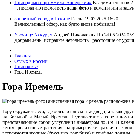
Природный парк «Нижнехопёрский»
Владимир чернов
2
... предлагаю посмотреть наши фото и коментарии и задум
Запретный город в Пекине
Елена
19.03.2025 16:20
Великолепный обзор, как-будто вновь побывала!
Урочище Аккурум
Андрей Николаевич По
24.05.2024 05:
Добрый день! исправьте неточность - расстояние от уроч
Главная
Отдых в России
Приволжье
Гора Иремель
Гора Иремель
Таинственная гора Иремель расположена н
Гору окружают леса, где обитают лисы и медведи, а также др
на Большой и Малый Иремель. Путешествие к горе запомнит
представляющие собой углубления диаметром до 3 м. В каменн
летом, реликтовые растения, например елки, различные вид
встречаются ягодные (брусника, голубика) и грибные поляны.