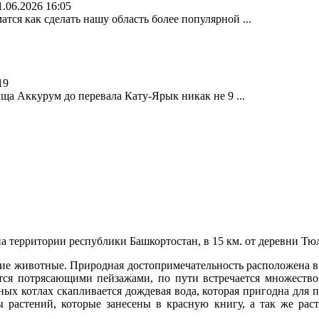
1.06.2026 16:05
атся как сделать нашу область более популярной ...
19
ища Аккурум до перевала Кату-Ярык никак не 9 ...
а территории республики Башкортостан, в 15 км. от деревни Тю
угие животные. Природная достопримечательность расположена 
ся потрясающими пейзажами, по пути встречается множество 
ых котлах скапливается дождевая вода, которая пригодна для п
ы растений, которые занесены в красную книгу, а так же раст