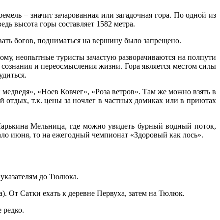
емель – значит зачарованная или загадочная гора. По одной из
 ведь высота горы составляет 1582 метра.
вать богов, подниматься на вершину было запрещено.
ому, неопытные туристы зачастую разворачиваются на полпути
 сознания и переосмысления жизни. Гора является местом силы
удиться.
медведя», «Ноев Ковчег», «Роза ветров». Там же можно взять в
 отдых, т.к. цены за ночлег в частных домиках или в приютах
 Ларькина Мельница, где можно увидеть бурный водный поток,
ало июня, то на ежегодный чемпионат «Здоровый как лось».
 указателям до Тюлюка.
). От Сатки ехать к деревне Первуха, затем на Тюлюк.
 редко.