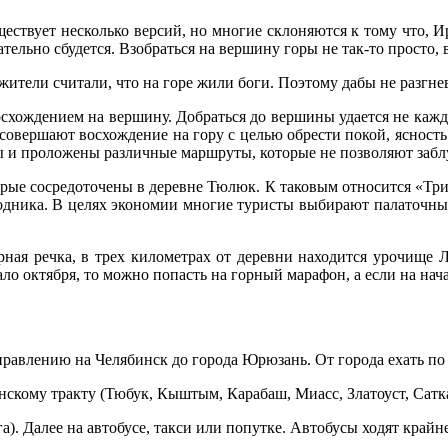
ствует несколько версий, но многие склоняются к тому что, Ир
зательно сбудется. Взобраться на вершину горы не так-то просто,
ители считали, что на горе жили боги. Поэтому дабы не разгне
осхождением на вершину. Добраться до вершины удается не кажд
 совершают восхождение на гору с целью обрести покой, ясность
ы и проложены различные маршруты, которые не позволяют забл
рые сосредоточены в деревне Тюлюк. К таковым относится «Три 
одника. В целях экономии многие туристы выбирают палаточный
орная речка, в трех километрах от деревни находится урочище
ло октября, то можно попасть на горный марафон, а если на нач
правлению на Челябинск до города Юрюзань. От города ехать по
нскому тракту (Тюбук, Кыштым, Карабаш, Миасс, Златоуст, Сатка
). Далее на автобусе, такси или попутке. Автобусы ходят крайне