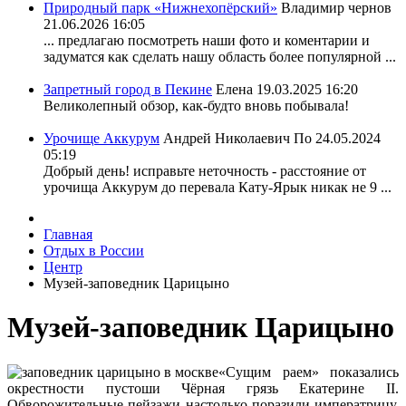
Природный парк «Нижнехопёрский»
Владимир чернов
21.06.2026 16:05
... предлагаю посмотреть наши фото и коментарии и
задуматся как сделать нашу область более популярной ...
Запретный город в Пекине
Елена
19.03.2025 16:20
Великолепный обзор, как-будто вновь побывала!
Урочище Аккурум
Андрей Николаевич По
24.05.2024
05:19
Добрый день! исправьте неточность - расстояние от
урочища Аккурум до перевала Кату-Ярык никак не 9 ...
Главная
Отдых в России
Центр
Музей-заповедник Царицыно
Музей-заповедник Царицыно
«Сущим раем» показались
окрестности пустоши Чёрная грязь Екатерине II.
Обворожительные пейзажи настолько поразили императрицу,