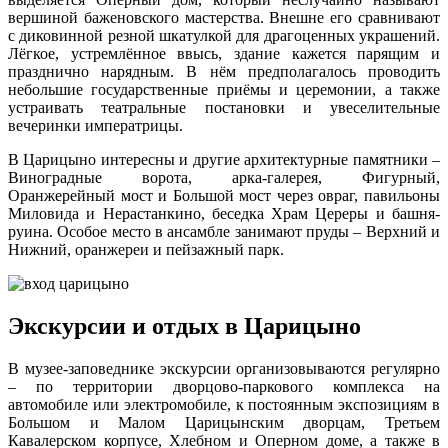
вершиной баженовского мастерства. Внешне его сравнивают
с диковинной резной шкатулкой для драгоценных украшений.
Лёгкое, устремлённое ввысь, здание кажется парящим и
празднично нарядным. В нём предполагалось проводить
небольшие государственные приёмы и церемонии, а также
устраивать театральные постановки и увеселительные
вечеринки императрицы.
В Царицыно интересны и другие архитектурные памятники –
Виноградные ворота, арка-галерея, Фигурный,
Оранжерейный мост и Большой мост через овраг, павильоны
Миловида и Нерастанкино, беседка Храм Цереры и башня-
руина. Особое место в ансамбле занимают пруды – Верхний и
Нижний, оранжереи и пейзажный парк.
Экскурсии и отдых в Царицыно
В музее-заповеднике экскурсии организовываются регулярно
– по территории дворцово-паркового комплекса на
автомобиле или электромобиле, к постоянным экспозициям в
Большом и Малом Царицынским дворцам, Третьем
Кавалерском корпусе, Хлебном и Оперном доме, а также в