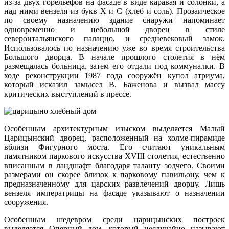
из-за двух горельефов на фасаде в виде каравая и солонки, а
над ними вензеля из букв Х и С (хлеб и соль). Прозаическое
по своему назначению здание снаружи напоминает
одновременно и небольшой дворец в стиле
североитальянского палаццо, и средневековый замок.
Использовалось по назначению уже во время строительства
Большого дворца. В начале прошлого столетия в нём
размещалась больница, затем его отдали под коммуналки. В
ходе реконструкции 1987 года сооружён купол атриума,
который исказил замысел В. Баженова и вызвал массу
критических выступлений в прессе.
Особенным архитектурным изыском выделяется Малый
Царицынский дворец, расположенный на холме-пирамиде
вблизи Фигурного моста. Его считают уникальным
памятником паркового искусства XVIII столетия, естественно
вписанным в ландшафт благодаря таланту зодчего. Своими
размерами он скорее близок к парковому павильону, чем к
предназначенному для царских развлечений дворцу. Лишь
вензеля императрицы на фасаде указывают о назначении
сооружения.
Особенным шедевром среди царицынских построек
выделяется Оперный дом, который неслучайно называют