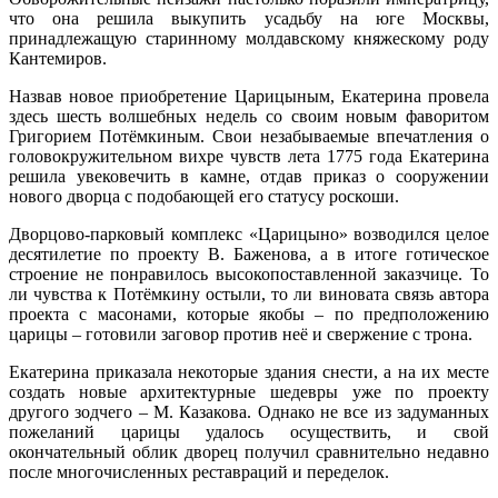
что она решила выкупить усадьбу на юге Москвы,
принадлежащую старинному молдавскому княжескому роду
Кантемиров.
Назвав новое приобретение Царицыным, Екатерина провела
здесь шесть волшебных недель со своим новым фаворитом
Григорием Потёмкиным. Свои незабываемые впечатления о
головокружительном вихре чувств лета 1775 года Екатерина
решила увековечить в камне, отдав приказ о сооружении
нового дворца с подобающей его статусу роскоши.
Дворцово-парковый комплекс «Царицыно» возводился целое
десятилетие по проекту В. Баженова, а в итоге готическое
строение не понравилось высокопоставленной заказчице. То
ли чувства к Потёмкину остыли, то ли виновата связь автора
проекта с масонами, которые якобы – по предположению
царицы – готовили заговор против неё и свержение с трона.
Екатерина приказала некоторые здания снести, а на их месте
создать новые архитектурные шедевры уже по проекту
другого зодчего – М. Казакова. Однако не все из задуманных
пожеланий царицы удалось осуществить, и свой
окончательный облик дворец получил сравнительно недавно
после многочисленных реставраций и переделок.