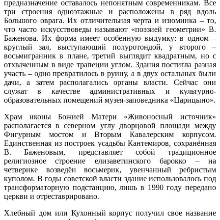
предназначение оставалось непонятным современникам. Все
три строения одноэтажные и расположены в ряд вдоль
Большого оврага. Их отличительная черта и изюминка – то,
что часто искусствоведы называют «поэзией геометрии» В.
Баженова. Их форма имеет особенную выдумку: в одном –
круглый зал, выступающий полуротондой, у второго –
восьмигранник в плане, третий выглядит квадратным, но с
отхваченным в виде трапеции углом. Здания постигла разная
участь – одно превратилось в руину, а в двух остальных были
дачи, а затем располагались органы власти. Сейчас они
служат в качестве административных и культурно-
образовательных помещений музея-заповедника «Царицыно».
Храм иконы Божией Матери «Живоносный источник»
располагается в северном углу дворцовой площади между
Фигурным мостом и Вторым Кавалерским корпусом.
Единственная из построек усадьбы Кантемиров, сохранённая
В. Баженовым, представляет собой традиционное
религиозное строение елизаветинского барокко – на
четверике возведён восьмерик, увенчанный ребристым
куполом. В годы советской власти здание использовалось под
трансформаторную подстанцию, лишь в 1990 году передано
церкви и отреставрировано.
Хлебный дом или Кухонный корпус получил свое название