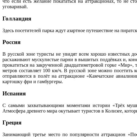
что если есть желание покататься на аттракционах, то не с
уговаривай.
Голландия
Здесь посетителей парка ждут азартное путешествие на пиратс
Россия
В русской зоне туристы не увидят всем хорошо известных до
расхаживают мускулистые парни в вышитых поддёвках и, коне
прокатиться на закрученной двадцатиметровой горке «Мир», т
метров составляет 100 км/ч. В русской зоне можно посетить
отправляются в полёт на аттракционе «Камчатские авиалини
картошку фри и гамбургеры.
Испания
С самыми захватывающими моментами истории «Трёх мушке
Атмосфера древнего мира окутывает туристов в Колизее, котор
Греция
Занимающий третье место по популярности аттракцион «Пос