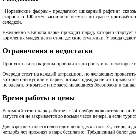
«Норвежские фьорды» предлагают шикарный рафтинг сквозь 
скоростью 100 км/ч вагончики несутся по трассе протяжённ
селёдкой.
Ежедневно в Европа-парке проходит парад, который стартует в
кормления младенцев и стоят детские стульчики. У входа сдаю
Ограничения и недостатки
Пропуск на аттракционы проводится по росту и на некоторые г
Очереди стоят на каждый аттракцион, но желающих прокатитьс
которое они купили в парке, потом с одежды не отстирываютс
не одевать открытые и не застёгивающиеся босоножки и сандал
Время работы и цены
В зимний сезон парк работает с 24 ноября включительно по 6
августе он не закрывается до восьми часов вечера, а если турис
Для взрослых посетителей один день здесь стоит 31,5 евро, а дв
четырёх лет проходят в парк бесплатно. Трёхдневный билет для