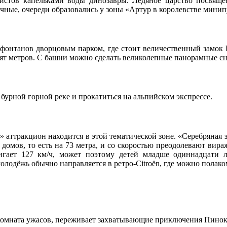
стов капельками воды динозавры. Ледяное царство посвящен
ные, очереди образовались у зоны «Артур в королевстве минипут
фонтанов дворцовым парком, где стоит величественный замок 
сят метров. С башни можно сделать великолепные панорамные с
бурной горной реке и прокатиться на альпийском экспрессе.
тракцион находится в этой тематической зоне. «Серебряная зве
омов, то есть на 73 метра, и со скоростью преодолевают вира
игает 127 км/ч, может поэтому детей младше одиннадцати л
 молодёжь обычно направляется в ретро-Citroёn, где можно полак
ет комната ужасов, переживает захватывающие приключения Пино