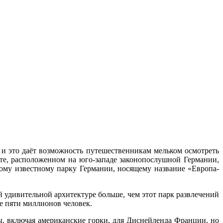
 и это даёт возможность путешественникам мельком осмотреть
сте, расположенном на юго-западе законопослушной Германии,
мому известному парку Германии, носящему название «Европа-
 удивительной архитектуре больше, чем этот парк развлечений
ее пяти миллионов человек.
, включая американские горки, для Диснейленда Франции, но