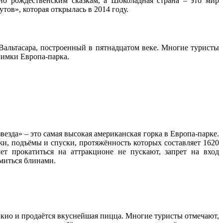
о рождественским сказкам, а Шоколадная страна – это мир
ов», которая открылась в 2014 году.
Вальтасара, построенный в пятнадцатом веке. Многие туристы
нимки Европа-парка.
зда» – это самая высокая американская горка в Европа-парке.
жи, подъёмы и спуски, протяжённость которых составляет 1620
ет прокатиться на аттракционе не пускают, запрет на вход
омиться блинами.
ккио и продаётся вкуснейшая пицца. Многие туристы отмечают,