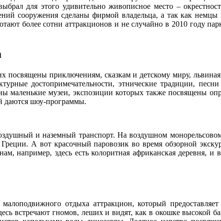
выбрал для этого удивительно живописное место – окрестност
ений сооружения сделаны фирмой владельца, а так как немцы 
аботают более сотни аттракционов и не случайно в 2010 году па
а
них посвящены приключениям, сказкам и детскому миру, львиная
тектурные достопримечательности, этнические традиции, песн
ны маленькие музеи, экспозиции которых также посвящены опр
рой даются шоу-программы.
воздушный и наземный транспорт. На воздушном монорельсовом 
 Греции. А вот красочный паровозик во время обзорной экску
нам, например, здесь есть колоритная африканская деревня, и
 малоподвижного отдыха аттракцион, который предоставляет
здесь встречают гномов, леших и видят, как в окошке высокой 