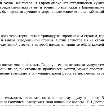
и замка Вальтасара. В Европа-парке нет аттракционов чужих
всегда были аккуратны и точны, то все горки в Европа-парке
рк был признан лучшим в мире и талисманом его стал забавный
 доля территории отдана тринадцати европейским странам, где
и и танцы определённой страны. Сотни артистов из 22 стран
еделённой стране, в которой находится мини музей. В каждой
поезде можно объехать Европу всего за несколько минут, тем
рсии ни одной страны не пропускает. Кстати, можно посетить
 вполне возможно в ближайшее время Европа-парк сменит своё
 возможность поплавать по живописному пруду на плоте. В
башни Рапунцель распускает свои шикарные волосы. В Царстве