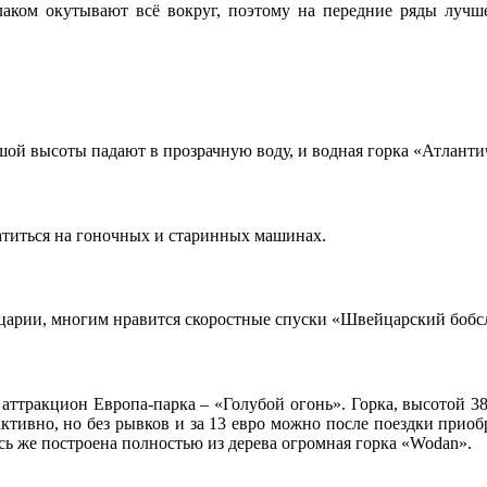
аком окутывают всё вокруг, поэтому на передние ряды лучше
шой высоты падают в прозрачную воду, и водная горка «Атланти
катиться на гоночных и старинных машинах.
йцарии, многим нравится скоростные спуски «Швейцарский бобс
 аттракцион Европа-парка – «Голубой огонь». Горка, высотой 38
активно, но без рывков и за 13 евро можно после поездки приоб
ь же построена полностью из дерева огромная горка «Wodan».