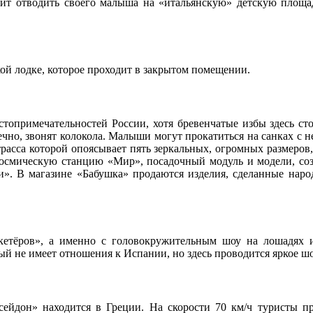
тоит отводить своего малыша на «итальянскую» детскую площадк
кой лодке, которое проходит в закрытом помещении.
стопримечательностей России, хотя бревенчатые избы здесь с
чно, звонят колокола. Малыши могут прокатиться на санках с н
расса которой опоясывает пять зеркальных, огромных размеров
 космическую станцию «Мир», посадочный модуль и модели, со
и». В магазине «Бабушка» продаются изделия, сделанные народ
тёров», а именно с головокружительным шоу на лошадях ис
ый не имеет отношения к Испании, но здесь проводится яркое шо
ейдон» находится в Греции. На скорости 70 км/ч туристы пр