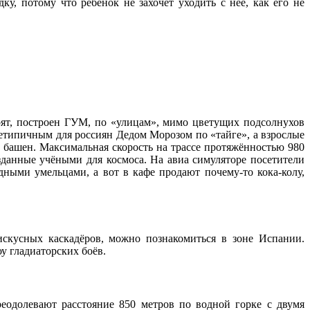
у, потому что ребёнок не захочет уходить с неё, как его не
тоят, построен ГУМ, по «улицам», мимо цветущих подсолнухов
етипичным для россиян Дедом Морозом по «тайге», а взрослые
, башен. Максимальная скорость на трассе протяжённостью 980
зданные учёными для космоса. На авиа симуляторе посетители
ными умельцами, а вот в кафе продают почему-то кока-колу,
кусных каскадёров, можно познакомиться в зоне Испании.
у гладиаторских боёв.
еодолевают расстояние 850 метров по водной горке с двумя