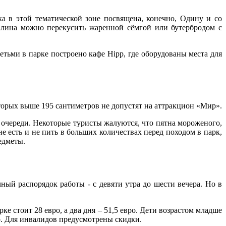
 в этой тематической зоне посвящена, конечно, Одину и со
налина можно перекусить жаренной сёмгой или бутербродом с
етьми в парке построено кафе Hipp, где оборудованы места для
оторых выше 195 сантиметров не допустят на аттракцион «Мир».
 очереди. Некоторые туристы жалуются, что пятна мороженого,
 есть и не пить в больших количествах перед походом в парк,
едметы.
ный распорядок работы - с девяти утра до шести вечера. Но в
рке стоит 28 евро, а два дня – 51,5 евро. Дети возрастом младше
ро. Для инвалидов предусмотрены скидки.