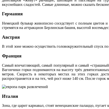
динозавров «живут» рычащие, шипящие и пыхтящие на тури
вкуснейших сладостей. Самые длинные, можно сказать бесконеч
Германия
Немецкий бульвар живописно соседствует с полным цветов и 
стремятся на аттракцион Берлинская башня, высотой восемьде
Австрия
В этой зоне можно осуществить головокружительный спуск по 
Франция
Самый впечатляющий, самый популярный и самый «страшный» ат
Вагончики горки поднимаются на высоту трёх девятиэтажных д
метров. Скорость в некоторых местах на этих горках дост
распространяется и на тех, чей рост ниже 140 см. После горок
Италия
Зона, где царит карнавал, стоят венецианские палаццо, пуга