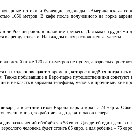
коварные потоки и бурлящие водопады. «Американская» горка
остью 1050 метров. В кафе после полученного на горке адре
 зоне России ровно в половине третьего. Для мам с грудными д
тся в аренду коляски. На каждом шагу расположены туалеты.
орки детей ниже 120 сантиметров не пустят, а взрослых, рост к
я на входе оповещают о времени, которое придётся потратить в
я. Также побывавшие в Евро-парке путешественники советуют не
ии и не класть в карманы телефоны, мелочь и прочие мелкие пр
 января, а в летний сезон Европа-парк открыт с 23 марта. Обыч
тов очень много, то работает и до девяти часов вечера.
а дня развлечений обойдётся в 58 евро. Для детей один день в па
 взрослого человека будет стоить 85 евро, а для ребёнка – 75 ев