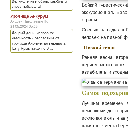
Великолепный обзор, как-будто
Бойкий туристически
вновь побывала!
экскурсионная. Бав
Урочище Аккурум
страны.
Андрей Николаевич По
24.05.2024 05:19
Осенью на отдых в 
Добрый день! исправьте
человек, на пивной ф
неточность - расстояние от
урочища Аккурум до перевала
Низкий сезон
Кату-Ярык никак не 9 ...
Ранняя весна, втор
период межсезонья.
авиабилеты и входны
Самое подходящ
Лучшим временем д
немецкими достоприм
исключая июль и авгу
памятные места Герм