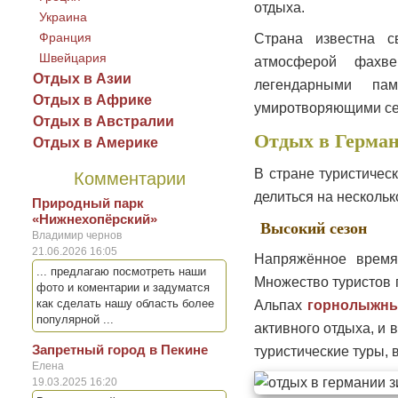
отдыха.
Украина
Франция
Страна известна с
Швейцария
атмосферой фахвер
Отдых в Азии
легендарными пам
Отдых в Африке
умиротворяющими сел
Отдых в Австралии
Отдых в Герман
Отдых в Америке
В стране туристичес
Комментарии
делиться на нескольк
Природный парк
«Нижнехопёрский»
Высокий сезон
Владимир чернов
21.06.2026 16:05
Напряжённое время
... предлагаю посмотреть наши
Множество туристов 
фото и коментарии и задуматся
как сделать нашу область более
Альпах
горнолыжны
популярной ...
активного отдыха, и
Запретный город в Пекине
туристические туры, 
Елена
19.03.2025 16:20