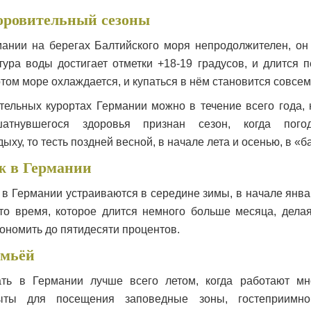
оровительный сезоны
ании на берегах Балтийского моря непродолжителен, он
тура воды достигает отметки +18-19 градусов, и длится 
том море охлаждается, и купаться в нём становится совсе
тельных курортах Германии можно в течение всего года
тнувшегося здоровья признан сезон, когда погода
ыху, то тесть поздней весной, в начале лета и осенью, в «б
ж в Германии
в Германии устраиваются в середине зимы, в начале январ
то время, которое длится немного больше месяца, дела
ономить до пятидесяти процентов.
емьёй
ать в Германии лучше всего летом, когда работают м
ыты для посещения заповедные зоны, гостеприимно