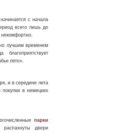
 начинается с начала
период всего лишь до
м некомфортно.
, но лучшим временем
 благоприятствует
абье лето».
я, и в середине лета
я покупки в немецких
ногочисленные
парки
 распахнуты двери