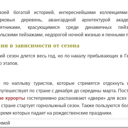
воей богатой историей, интереснейшими коллекциями
ковых деревень, авангардной архитектурой академ
ятниками, красующимися среди динамичных пейз
ьскими пейзажами, недорогой ночной жизнью и пенными 
ии в зависимости от сезона
кий сезон длится весь год, но по накалу прибывающих в Г
о этапов.
 по наплыву туристов, которые стремятся отдохнуть 
путешествует по стране с декабря до середины марта. Пос
е курорты
гостеприимно распахивают «двери» для всех 
 в стране стартует горнолыжный сезон. Также пользуются б
время которых падает на рождественские праздники.