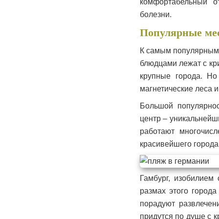
комфортабельный о
болезни.
Популярные мес
К самым популярным 
блюдцами лежат с кр
крупные города. Но
магнетические леса 
Большой популярнос
центр – уникальнейши
работают многочисл
красивейшего города
Гамбург, изобилием 
размах этого города
порадуют развлечен
придутся по душе с 