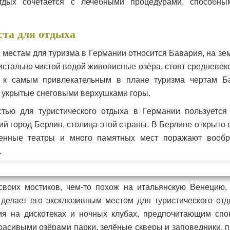
тдых сочетается с лечебными процедурами, способны
та для отдыха
местам для туризма в Германии относится Бавария, на зе
истально чистой водой живописные озёра, стоят средневек
 к самым привлекательным в плане туризма чертам Б
и укрытые снеговыми верхушками горы.
тью для туристического отдыха в Германии пользуется
й город Берлин, столица этой страны. В Берлине открыто 
енные театры и много памятных мест поражают вообр
.
своих мостиков, чем-то похож на итальянскую Венецию,
 делает его эксклюзивным местом для туристического от
ия на дискотеках и ночных клубах, предпочитающим сп
красивыми озёрами парки, зелёные скверы и заповедники, 