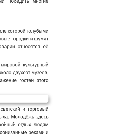
ми победить многие
мле которой голубыми
овые городки и шумят
аварии относятся её
 мировой культурный
около двухсот музеев,
ажение гостей этого
 светский и торговый
дыха. Молодёжь здесь
окойный отдых людям
пронизанные реками и