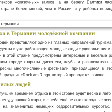
лексов «сказочных» замков, а на берегу Балтики лас
 стране более мягкий, чем в России, и у ребёнка перио
ха в Германии молодёжной компании
дей представляют одно из главных направлений туризма
уденты и уже работающее молодые люди с удовольствием 
и в этой стране предусмотрены интересные и весёлые р
пном городе открыты дискотеки, клубы и развлекательн
ресны многочисленные фестивали, приводящиеся в это
 праздник «Rock am Ring», который проводится в июне.
жилых людей
учшим временем отдыха в этой стране будет весна и лето и
о нет удушающей жары, и с неба ещё не льют холодные осе
 на знаменитых немецких оздоровительных курортах,