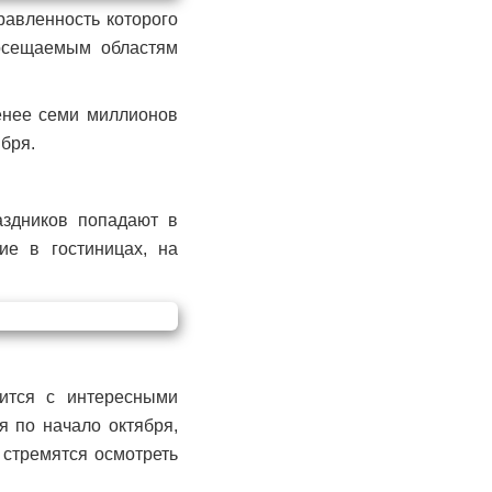
равленность которого
посещаемым областям
енее семи миллионов
ября.
аздников попадают в
ие в гостиницах, на
ится с интересными
я по начало октября,
в стремятся осмотреть