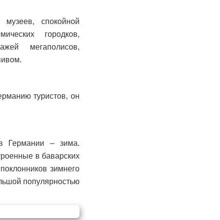
 музеев, спокойной
ических городков,
ажей мегаполисов,
пивом.
ерманию туристов, он
в Германии – зима.
троенные в баварских
поклонников зимнего
ольшой популярностью