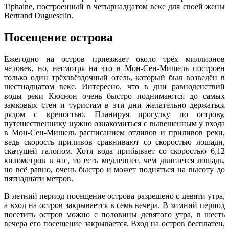
Tiphaine, построенный в четырнадцатом веке для своей жены
Bertrand Duguesclin.
Посещение острова
Ежегодно на остров приезжает около трёх миллионов
человек, но, несмотря на это в Мон-Сен-Мишель построен
только один трёхзвёздочный отель, который был возведён в
шестнадцатом веке. Интересно, что в дни равноденствий
воды реки Кюснон очень быстро поднимаются до самых
замковых стен и туристам в эти дни желательно держаться
рядом с крепостью. Планируя прогулку по острову,
путешественнику нужно ознакомиться с вывешенным у входа
в Мон-Сен-Мишель расписанием отливов и приливов реки,
ведь скорость приливов сравнивают со скоростью лошади,
скачущей галопом. Хотя вода прибывает со скоростью 6,12
километров в час, то есть медленнее, чем двигается лошадь,
но всё равно, очень быстро и может подняться на высоту до
пятнадцати метров.
В летний период посещение острова разрешено с девяти утра,
а вход на остров закрывается в семь вечера. В зимний период
посетить остров можно с половины девятого утра, в шесть
вечера его посещение закрывается. Вход на остров бесплатен,