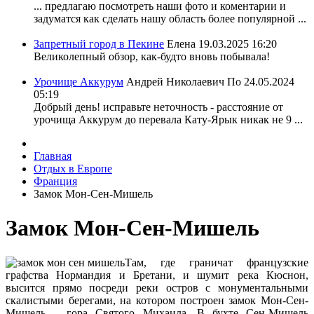
... предлагаю посмотреть наши фото и коментарии и
задуматся как сделать нашу область более популярной ...
Запретный город в Пекине
Елена
19.03.2025 16:20
Великолепный обзор, как-будто вновь побывала!
Урочище Аккурум
Андрей Николаевич По
24.05.2024
05:19
Добрый день! исправьте неточность - расстояние от
урочища Аккурум до перевала Кату-Ярык никак не 9 ...
Главная
Отдых в Европе
Франция
Замок Мон-Сен-Мишель
Замок Мон-Сен-Мишель
Там, где граничат французские
графства Нормандия и Бретани, и шумит река Кюснон,
высится прямо посреди реки остров с монументальными
скалистыми берегами, на котором построен замок Мон-Сен-
Мишель – гора Святого Михаила. В бухте Сен-Мишель