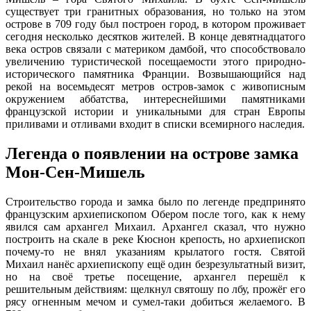
существует три гранитных образования, но только на этом
острове в 709 году был построен город, в котором проживает
сегодня несколько десятков жителей. В конце девятнадцатого
века остров связали с материком дамбой, что способствовало
увеличению туристической посещаемости этого природно-
исторического памятника Франции. Возвышающийся над
рекой на восемьдесят метров остров-замок с живописным
окружением аббатства, интереснейшими памятниками
французской истории и уникальными для стран Европы
приливами и отливами входит в списки всемирного наследия.
Легенда о появлении на острове замка
Мон-Сен-Мишель
Строительство города и замка было по легенде предпринято
французским архиепископом Обером после того, как к нему
явился сам архангел Михаил. Архангел сказал, что нужно
построить на скале в реке Кюснон крепость, но архиепископ
почему-то не внял указаниям крылатого гостя. Святой
Михаил нанёс архиепископу ещё один безрезультатный визит,
но на своё третье посещение, архангел перешёл к
решительным действиям: щелкнул святошу по лбу, прожёг его
рясу огненным мечом и сумел-таки добиться желаемого. В