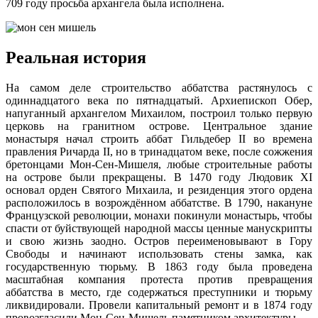
709 году просьба архангела была исполнена.
Реальная история
На самом деле строительство аббатства растянулось с
одиннадцатого века по пятнадцатый. Архиепископ Обер,
напуганный архангелом Михаилом, построил только первую
церковь на гранитном острове. Центральное здание
монастыря начал строить аббат Гильдебер II во времена
правления Ричарда II, но в тринадцатом веке, после сожжения
бретонцами Мон-Сен-Мишеля, любые строительные работы
на острове были прекращены. В 1470 году Людовик XI
основал орден Святого Михаила, и резиденция этого ордена
расположилось в возрождённом аббатстве. В 1790, накануне
Французской революции, монахи покинули монастырь, чтобы
спасти от буйствующей народной массы ценные манускрипты
и свою жизнь заодно. Остров переименовывают в Гору
Свободы и начинают использовать стены замка, как
государственную тюрьму. В 1863 году была проведена
масштабная компания протеста против превращения
аббатства в место, где содержаться преступники и тюрьму
ликвидировали. Провели капитальный ремонт и в 1874 году
провозгласили Мон-Сен-Мишель памятником архитектуры.