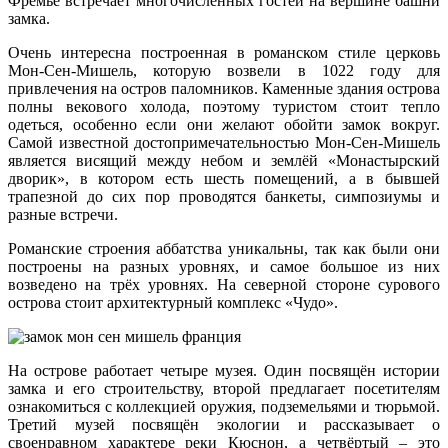
Фремье встречает многочисленных гостей на вершине башни
замка.
Очень интересна построенная в романском стиле церковь
Мон-Сен-Мишель, которую возвели в 1022 году для
привлечения на остров паломников. Каменные здания острова
полны векового холода, поэтому туристом стоит тепло
одеться, особенно если они желают обойти замок вокруг.
Самой известной достопримечательностью Мон-Сен-Мишель
является висящий между небом и землёй «Монастырский
дворик», в котором есть шесть помещений, а в бывшей
трапезной до сих пор проводятся банкеты, симпозиумы и
разные встречи.
Романские строения аббатства уникальны, так как были они
построены на разных уровнях, и самое большое из них
возведено на трёх уровнях. На северной стороне сурового
острова стоит архитектурный комплекс «Чудо».
На острове работает четыре музея. Один посвящён истории
замка и его строительству, второй предлагает посетителям
ознакомиться с коллекцией оружия, подземельями и тюрьмой.
Третий музей посвящён экологии и рассказывает о
своенравном характере реки Кюснон, а четвёртый – это