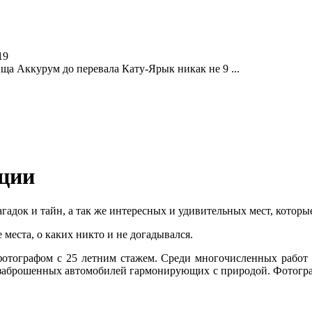
19
ища Аккурум до перевала Кату-Ярык никак не 9 ...
нции
гадок и тайн, а так же интересных и удивительных мест, которы
места, о каких никто и не догадывался.
отографом с 25 летним стажем. Среди многочисленных работ П
и заброшенных автомобилей гармонирующих с природой. Фотогр